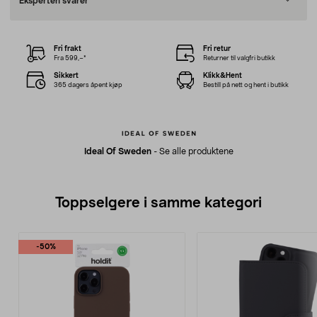
Eksperten svarer
Fri frakt
Fri retur
Fra 599,–*
Returner til valgfri butikk
Sikkert
Klikk&Hent
365 dagers åpent kjøp
Bestill på nett og hent i butikk
Ideal Of Sweden
-
Se alle produktene
Toppselgere i samme kategori
-50%