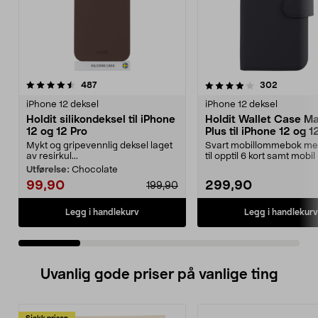
4.0 av 5 stjerner
anmeldelser
4.0 av 5 stjerner
anmeldel
487
302
iPhone 12 deksel
iPhone 12 deksel
Holdit silikondeksel til iPhone
Holdit Wallet Case M
12 og 12 Pro
Plus til iPhone 12 og 1
Mykt og gripevennlig deksel laget
Svart mobillommebok me
av resirkul...
til opptil 6 kort samt mobil
trådløs lad...
Utførelse:
Chocolate
99,90
299,90
199,90
Legg i handlekurv
Legg i handlekurv
Uvanlig gode priser på vanlige ting