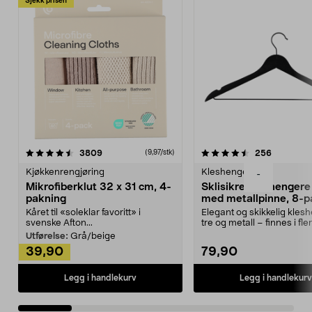
Sjekk prisen
4.5av 5 stjerner
anmeldelser
4.5av 5 stjerner
anmeldels
3809
256
(9,97/stk)
Kjøkkenrengjøring
Kleshengere
-
Mikrofiberklut 32 x 31 cm, 4-
Sklisikre kleshengere 
pakning
med metallpinne, 8-p
Kåret til «soleklar favoritt» i
Elegant og skikkelig kles
svenske Afton...
tre og metall – finnes i fle
Kleshe...
Utførelse:
Grå/beige
39,90
79,90
Legg i handlekurv
Legg i handlekurv