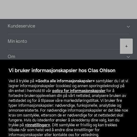
Bunntekst
Kundeservice
Min konto
Product
+
quantity
Om
Vi bruker informasjonskapsler hos Clas Ohlson
Aktuelt
Ved å trykke på
«Godta alle informasjonskapsler»
samtykker du i at vi
lagrer informasjonskapsler (cookies) og annen sporingsteknologi på
Våre selskaper
din enhet i henhold til vår
policy for informasjonskapsler
for å
forbedre brukeropplevelsen din på vårt nettsted, analysere bruken av
nettstedet og for å tilpasse våre markedsføringstiltak. Vi bruker fire
Finn din butikk
typer informasjonskapsler: nødvendige, funksjonelle, analytiske og
annonserelaterte. For nødvendige informasjonskapsler er det ikke noe
krav om samtykke, ettersom de er nødvendige for at nettstedet skal
SE
NO
FI
fungere. Hvis du istedenfor ønsker å skreddersy dine valg, kan du
trykke på
«Innstillinger»
. Ditt samtykke er frivillig og kan trekkes
tilbake når som helst ved å endre dine innstillinger for
informasjonskapsler eller kontakte oss for veiledning.