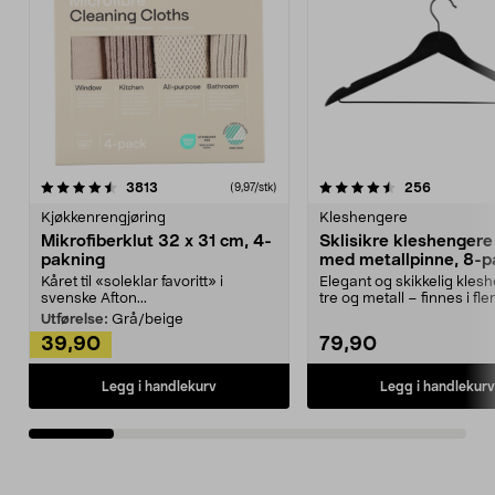
4.5av 5 stjerner
anmeldelser
4.5av 5 stjerner
anmeldels
3813
256
(9,97/stk)
Kjøkkenrengjøring
Kleshengere
Mikrofiberklut 32 x 31 cm, 4-
Sklisikre kleshengere 
pakning
med metallpinne, 8-p
Kåret til «soleklar favoritt» i
Elegant og skikkelig kles
svenske Afton...
tre og metall – finnes i fle
Kleshe...
Utførelse:
Grå/beige
39,90
79,90
Legg i handlekurv
Legg i handlekurv