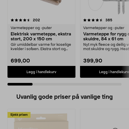
4.5 av 5 stjerner
anmeldelser
4.0 av 5 stjerner
anmeldels
202
385
Varmetepper og -puter
Varmetepper og -puter
Elektrisk varmeteppe, ekstra
Varmeteppe for rygg 
stort, 200 x 150 cm
skuldre, 84 x 61 cm
Gir umiddelbar varme for koselige
Nyt myk fleece og deilig 
kvelder i sofaen. Ekstra stort og
mot skuldre og rygg. Hea
supermykt va...
for rygg og skul...
699,00
399,90
Legg i handlekurv
Legg i handlekurv
Uvanlig gode priser på vanlige ting
Sjekk prisen