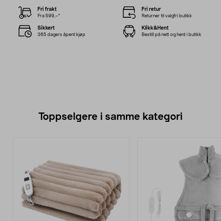
Fri frakt
Fri retur
Fra 599,–*
Returner til valgfri butikk
Sikkert
Klikk&Hent
365 dagers åpent kjøp
Bestill på nett og hent i butikk
Toppselgere i samme kategori