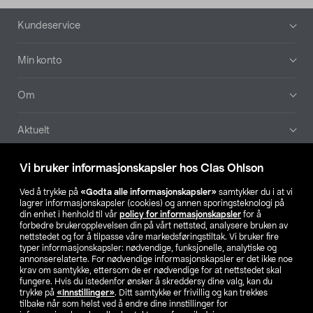
Bunntekst
Kundeservice
Min konto
Om
Aktuelt
Våre selskaper
Vi bruker informasjonskapsler hos Clas Ohlson
Ved å trykke på
«Godta alle informasjonskapsler»
samtykker du i at vi
Finn din butikk
lagrer informasjonskapsler (cookies) og annen sporingsteknologi på
din enhet i henhold til vår
policy for informasjonskapsler
for å
forbedre brukeropplevelsen din på vårt nettsted, analysere bruken av
SE
NO
FI
nettstedet og for å tilpasse våre markedsføringstiltak. Vi bruker fire
typer informasjonskapsler: nødvendige, funksjonelle, analytiske og
annonserelaterte. For nødvendige informasjonskapsler er det ikke noe
krav om samtykke, ettersom de er nødvendige for at nettstedet skal
fungere. Hvis du istedenfor ønsker å skreddersy dine valg, kan du
trykke på
«Innstillinger»
. Ditt samtykke er frivillig og kan trekkes
tilbake når som helst ved å endre dine innstillinger for