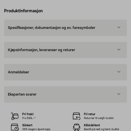
Produktinformasjon
Spesifikasjoner, dokumentasjon og ev. faresymboler
Kjøpsinformasjon, leveranser og returer
Anmeldelser
Eksperten svarer
Fri frakt
Fri retur
Fra 599,–*
Returner til valgfri butikk
Sikkert
Klikk&Hent
365 dagers åpent kjøp
Bestill på nett og hent i butikk