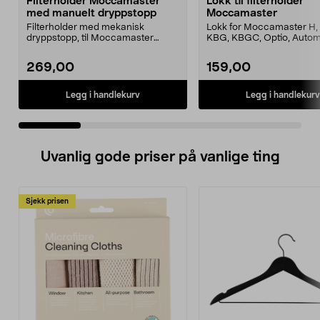
Filterholder Moccamaster
Lokk til filterholder
med manuelt dryppstopp
Moccamaster
Filterholder med mekanisk
Lokk for Moccamaster H, 
dryppstopp, til Moccamaster
KBG, KBGC, Optio, Autom
kaffetrakter. Passer model...
Automatic S, Manual ...
269,00
159,00
Legg i handlekurv
Legg i handlekurv
Uvanlig gode priser på vanlige ting
Sjekk prisen