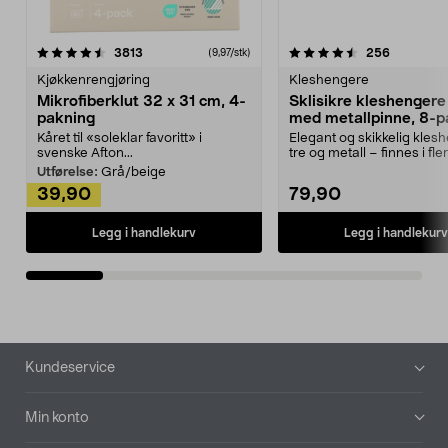
4.5av 5 stjerner
anmeldelser
4.5av 5 stjerner
anmeldels
3813
256
(9,97/stk)
Kjøkkenrengjøring
Kleshengere
Mikrofiberklut 32 x 31 cm, 4-
Sklisikre kleshengere 
pakning
med metallpinne, 8-p
Kåret til «soleklar favoritt» i
Elegant og skikkelig kles
svenske Afton...
tre og metall – finnes i fle
Kleshe...
Utførelse:
Grå/beige
39,90
79,90
Legg i handlekurv
Legg i handlekurv
Bunntekst
Kundeservice
Min konto