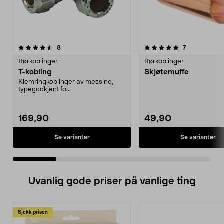
5.0 av 5 stjerner
anmeldelser
5.0 av 5 stjerner
anmeldelser
8
7
Rørkoblinger
Rørkoblinger
T-kobling
Skjøtemuffe
Klemringkoblinger av messing,
typegodkjent fo...
169,90
49,90
Se varianter
Se varianter
Uvanlig gode priser på vanlige ting
Sjekk prisen