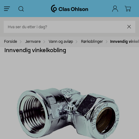
Forside
Jernvare
Vann og avløp
Rørkoblinger
Innvendig vinke
Innvendig vinkelkobling