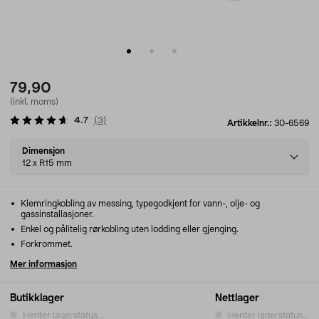
79,90
(inkl. moms)
4.7
(
3
)
Artikkelnr.:
30-6569
Select
Dimensjon
variant
12 x R15 mm
Klemringkobling av messing, typegodkjent for vann-, olje- og
gassinstallasjoner.
Enkel og pålitelig rørkobling uten lodding eller gjenging.
Forkrommet.
Mer informasjon
Butikklager
Nettlager
Henter lagerstatus...
Henter lagerstatus...