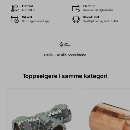
Fri frakt
Fri retur
Fra 599,–*
Returner til valgfri butikk
Sikkert
Klikk&Hent
365 dagers åpent kjøp
Bestill på nett og hent i butikk
Gelia
-
Se alle produktene
Toppselgere i samme kategori