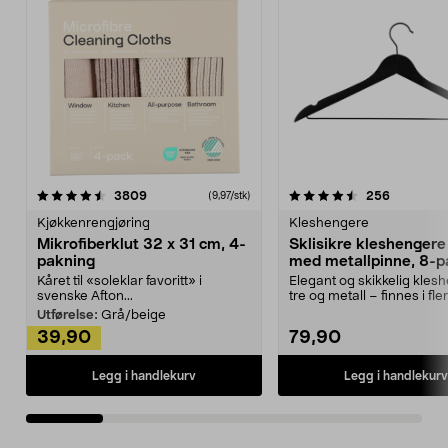
4.5av 5 stjerner
anmeldelser
4.5av 5 stjerner
anmeldels
3809
256
(9,97/stk)
Kjøkkenrengjøring
Kleshengere
Mikrofiberklut 32 x 31 cm, 4-
Sklisikre kleshengere 
pakning
med metallpinne, 8-p
Kåret til «soleklar favoritt» i
Elegant og skikkelig kles
svenske Afton...
tre og metall – finnes i fle
Kleshe...
Utførelse:
Grå/beige
39,90
79,90
Legg i handlekurv
Legg i handlekurv