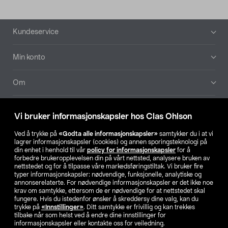
Bunntekst
Kundeservice
Min konto
Om
Aktuelt
Vi bruker informasjonskapsler hos Clas Ohlson
Våre selskaper
Ved å trykke på
«Godta alle informasjonskapsler»
samtykker du i at vi
lagrer informasjonskapsler (cookies) og annen sporingsteknologi på
din enhet i henhold til vår
policy for informasjonskapsler
for å
Finn din butikk
forbedre brukeropplevelsen din på vårt nettsted, analysere bruken av
nettstedet og for å tilpasse våre markedsføringstiltak. Vi bruker fire
typer informasjonskapsler: nødvendige, funksjonelle, analytiske og
annonserelaterte. For nødvendige informasjonskapsler er det ikke noe
SE
NO
FI
krav om samtykke, ettersom de er nødvendige for at nettstedet skal
fungere. Hvis du istedenfor ønsker å skreddersy dine valg, kan du
trykke på
«Innstillinger»
. Ditt samtykke er frivillig og kan trekkes
tilbake når som helst ved å endre dine innstillinger for
informasjonskapsler eller kontakte oss for veiledning.