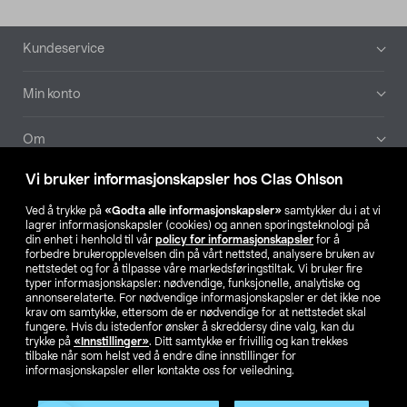
Bunntekst
Kundeservice
Min konto
Om
Vi bruker informasjonskapsler hos Clas Ohlson
Aktuelt
Ved å trykke på
«Godta alle informasjonskapsler»
samtykker du i at vi
lagrer informasjonskapsler (cookies) og annen sporingsteknologi på
Våre selskaper
din enhet i henhold til vår
policy for informasjonskapsler
for å
forbedre brukeropplevelsen din på vårt nettsted, analysere bruken av
nettstedet og for å tilpasse våre markedsføringstiltak. Vi bruker fire
Finn din butikk
typer informasjonskapsler: nødvendige, funksjonelle, analytiske og
annonserelaterte. For nødvendige informasjonskapsler er det ikke noe
krav om samtykke, ettersom de er nødvendige for at nettstedet skal
SE
NO
FI
fungere. Hvis du istedenfor ønsker å skreddersy dine valg, kan du
trykke på
«Innstillinger»
. Ditt samtykke er frivillig og kan trekkes
tilbake når som helst ved å endre dine innstillinger for
informasjonskapsler eller kontakte oss for veiledning.