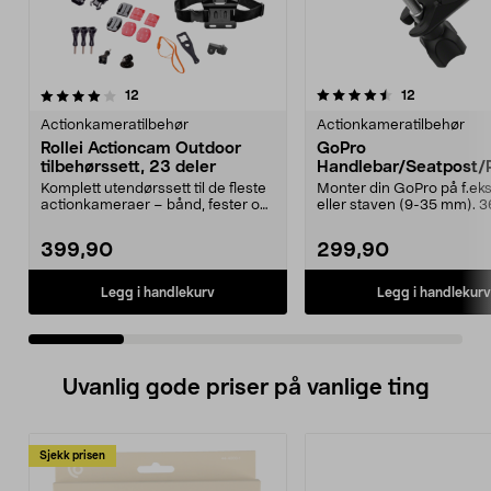
4.5 av 5 stjerner
anmeldelser
4.5 av 5 stjerner
anmeldelse
12
12
Actionkameratilbehør
Actionkameratilbehør
Rollei Actioncam Outdoor
GoPro
tilbehørssett, 23 deler
Handlebar/Seatpost/
Mount, rør/styrefeste.
Komplett utendørssett til de fleste
Monter din GoPro på f.eks.
actionkameraer – bånd, fester og
eller staven (9-35 mm). 
selfiestang...
graders roterende ...
399,90
299,90
Legg i handlekurv
Legg i handlekurv
Uvanlig gode priser på vanlige ting
Sjekk prisen