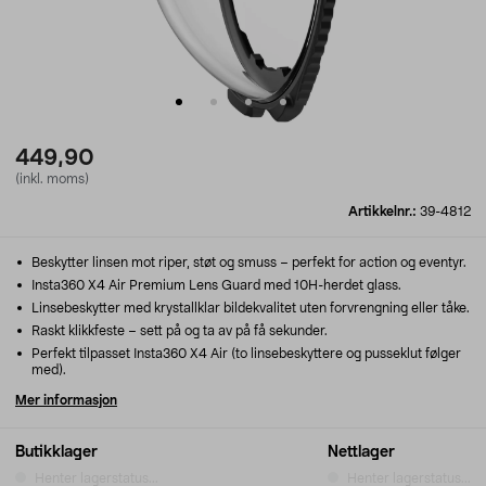
449,90
(inkl. moms)
Artikkelnr.:
39-4812
Beskytter linsen mot riper, støt og smuss – perfekt for action og eventyr.
Insta360 X4 Air Premium Lens Guard med 10H-herdet glass.
Linsebeskytter med krystallklar bildekvalitet uten forvrengning eller tåke.
Raskt klikkfeste – sett på og ta av på få sekunder.
Perfekt tilpasset Insta360 X4 Air (to linsebeskyttere og pusseklut følger
med).
Mer informasjon
Butikklager
Nettlager
Henter lagerstatus...
Henter lagerstatus...