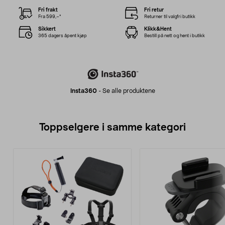
Fri frakt
Fri retur
Fra 599,–*
Returner til valgfri butikk
Sikkert
Klikk&Hent
365 dagers åpent kjøp
Bestill på nett og hent i butikk
Insta360
-
Se alle produktene
Toppselgere i samme kategori