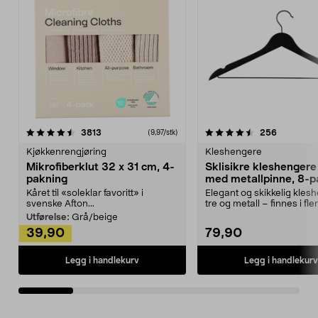
4.5av 5 stjerner
anmeldelser
4.5av 5 stjerner
anmeldels
3813
256
(9,97/stk)
Kjøkkenrengjøring
Kleshengere
Mikrofiberklut 32 x 31 cm, 4-
Sklisikre kleshengere 
pakning
med metallpinne, 8-p
Kåret til «soleklar favoritt» i
Elegant og skikkelig kles
svenske Afton...
tre og metall – finnes i fle
Kleshe...
Utførelse:
Grå/beige
39,90
79,90
Legg i handlekurv
Legg i handlekurv