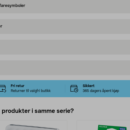
 faresymboler
er
Fri retur
Sikkert
Returner til valgfri butikk
365 dagers åpent kjøp
e produkter i samme serie?