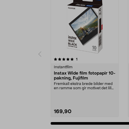
0av 5 stjerner
4.5av 5 stjerner
anmeldelser
1
Instantfilm
Instax Wide film fotopapir 10-
pakning, Fujifilm
Fremkall ekstra brede bilder med
en ramme som gir motivet det lille
ekstra. Fuji...
169,90