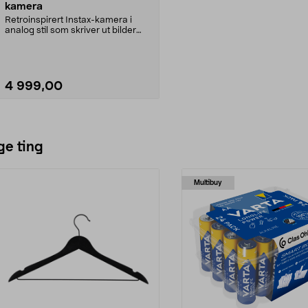
kamera
Retroinspirert Instax-kamera i
analog stil som skriver ut bilder
umiddelbart. In...
4 999,00
Legg i handlekurv
ge ting
Multibuy