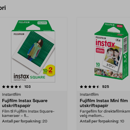
Legg i handlekurv
Legg i handlekurv
ri
4.5 av 5 stjerner
anmeldelser
4.5 av 5 stjerner
anmeldelser
103
925
Instantfilm
Instantfilm
Fujifilm Instax Square
Fujifilm Instax Mini film
utskriftspapir
utskriftspapir
Film til Fujifilm Instax Square-
Fargefilm for direktefilmka
kameraer – fi...
velg mellom...
Antall per forpakning:
20
Antall per forpakning:
10