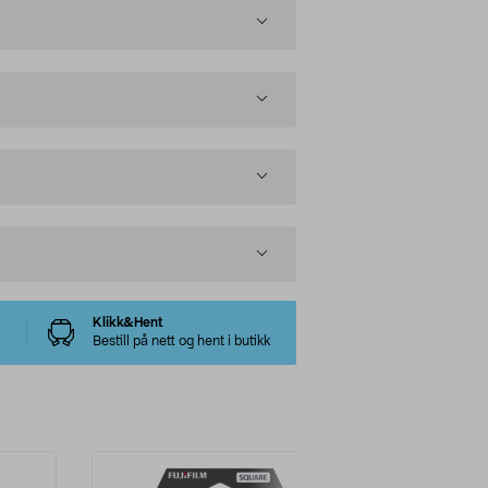
Klikk&Hent
Bestill på nett og hent i butikk