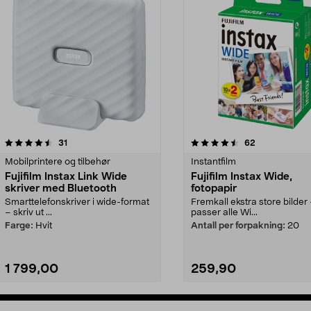
4.5av 5 stjerner
anmeldelser
5.0av 5 stjerner
anmeldelser
31
62
Mobilprintere og tilbehør
Instantfilm
Fujifilm Instax Link Wide
Fujifilm Instax Wide,
skriver med Bluetooth
fotopapir
Smarttelefonskriver i wide-format
Fremkall ekstra store bilder
– skriv ut ...
passer alle Wi...
Farge:
Hvit
Antall per forpakning:
20
1 799,00
259,90