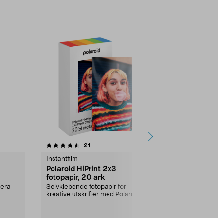
Legg i handlekurv
4.5 av 5 stjerner
anmeldelser
4.0
21
6
Instantfilm
Instantfilm
Polaroid HiPrint 2x3
Fujifilm Ins
fotopapir, 20 ark
fotopapir
mera –
Selvklebende fotopapir for
Fremkall ekstr
kreative utskrifter med Polaroid
passer alle Wi.
HiPrint 2x3 skriver....
Antall per fo