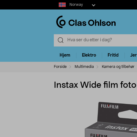
Select
Norway
market
Hjem
Elektro
Fritid
Je
Forside
Multimedia
Kamera og tilbehør
Instax Wide film foto