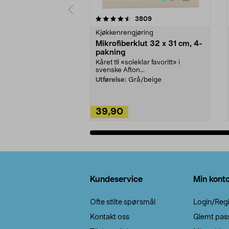
5av 5 stjerner
4.5av 5 stjerner
anmeldelser
3809
Kjøkkenrengjøring
Mikrofiberklut 32 x 31 cm, 4-
pakning
Kåret til «soleklar favoritt» i
svenske Afton...
Utførelse:
Grå/beige
39,90
Legg i handlekurv
Bunntekst
Kundeservice
Min kont
Ofte stilte spørsmål
Login/Regi
Kontakt oss
Glemt pas