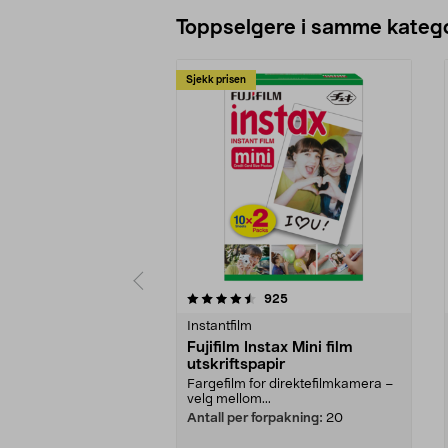
Legg i handlekurv
Toppselgere i samme katego
Sjekk prisen
5 av 5 stjerner
4.5 av 5 stjerner
anmeldelser
925
Instantfilm
Fujifilm Instax Mini film
utskriftspapir
Fargefilm for direktefilmkamera –
velg mellom...
Antall per forpakning:
20