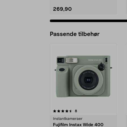
269,90
Passende tilbehør
5av 5 stjerner
3.5av 5 stjerner
anmeldelser
8
Instantkameraer
Fujifilm Instax Wide 400