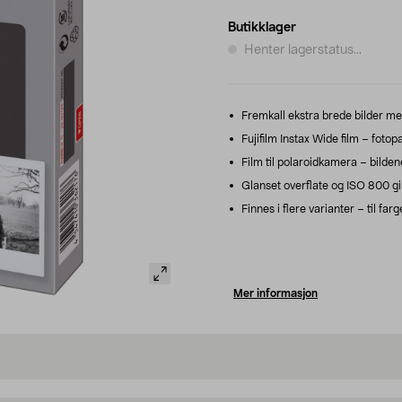
Butikklager
Henter lagerstatus...
Fremkall ekstra brede bilder med
Fujifilm Instax Wide film – foto
Film til polaroidkamera – bildene
Glanset overflate og ISO 800 gir 
Finnes i flere varianter – til farg
Mer informasjon