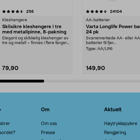
4.5av 5 stjerner
anmeldelser
4.5av 5 stjerner
anmeldels
256
24104
Kleshengere
AA-batterier
Sklisikre kleshengere i tre
Varta Longlife Power ba
med metallpinne, 8-pakning
24 pk
Elegant og skikkelig kleshenger av
Svanemerkede AA- eller A
tre og metall – finnes i flere farger.
batterier til fjer...
Kleshe...
Type:
AA/LR6
79,90
149,90
Legg i handlekurv
Legg i handlekurv
o
Om
Aktuelt
strer
Om oss
Høytrykkspylere
sordet?
Presse
Rengjøring