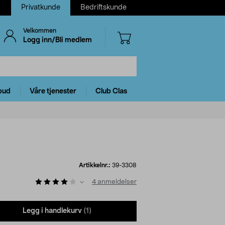
Privatkunde
Bedriftskunde
Velkommen
Logg inn/Bli medlem
bud
Våre tjenester
Club Clas
Artikkelnr.:
39-3308
4
anmeldelser
Legg i handlekurv
(1)