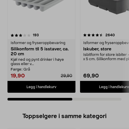
4.5av 5 stjerner
anmeldelser
3.5av 5 stjerner
anmelde
193
2640
Isformer og fryseroppbevaring
Isformer og fryseroppbev
Silikonform til 5 isstaver, ca.
Iskuber, store
20 cm
Isbitform for store isbiter 
x 5 cm. Silikonform med pla
Kjøl ned og pynt drinker i høye
store ...
glass eller v...
Farge:
Grå
19,90
69,90
29,90
Legg i handlekurv
Legg i handlekurv
Toppselgere i samme kategori