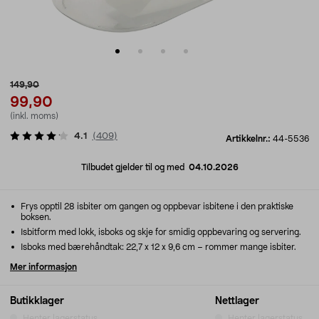
149,90
99,90
(inkl. moms)
4.1
(
409
)
Artikkelnr.:
44-5536
Tilbudet gjelder til og med
04.10.2026
Frys opptil 28 isbiter om gangen og oppbevar isbitene i den praktiske
boksen.
Isbitform med lokk, isboks og skje for smidig oppbevaring og servering.
Isboks med bærehåndtak: 22,7 x 12 x 9,6 cm – rommer mange isbiter.
Mer informasjon
Butikklager
Nettlager
Henter lagerstatus...
Henter lagerstatus...