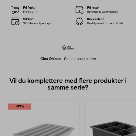
Fri frakt
Fri retur
Fra 599,–*
Returner til valgfri butikk
Sikkert
Klikk&Hent
365 dagers åpent kjøp
Bestill på nett og hent i butikk
Clas Ohlson
-
Se alle produktene
Vil du komplettere med flere produkter i
samme serie?
-33%