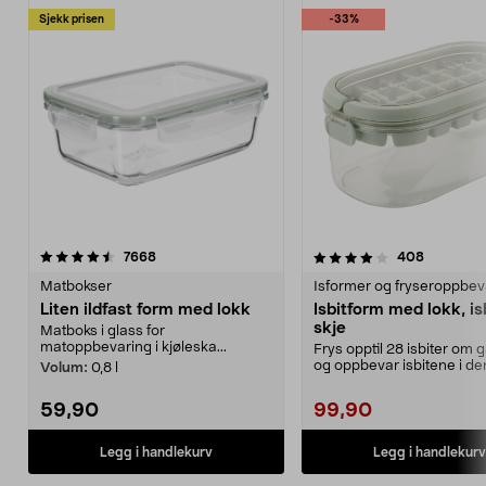
Sjekk prisen
-33%
4.0 av 5 stjerner
anmeldelser
4.5 av 5 stjerner
anmeldel
7668
408
Matbokser
Isformer og fryseroppbev
Liten ildfast form med lokk
Isbitform med lokk, i
skje
Matboks i glass for
matoppbevaring i kjøleska...
Frys opptil 28 isbiter om
og oppbevar isbitene i de
Volum:
0,8 l
praktiske boksen. Is...
59,90
99,90
Legg i handlekurv
Legg i handlekurv