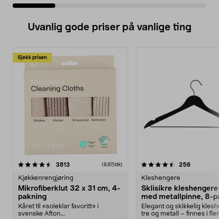
Uvanlig gode priser på vanlige ting
Sjekk prisen
4.5av 5 stjerner
anmeldelser
4.5av 5 stjerner
anmeldels
3813
256
(9,97/stk)
Kjøkkenrengjøring
Kleshengere
Mikrofiberklut 32 x 31 cm, 4-
Sklisikre kleshengere 
pakning
med metallpinne, 8-p
Kåret til «soleklar favoritt» i
Elegant og skikkelig kles
svenske Afton...
tre og metall – finnes i fle