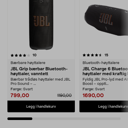
4.5 av 5 stjerner
anmeldelser
4.0 av 5 stjerner
anmeldelse
10
15
Bærbare høyttalere
Bluetooth-høyttalere
JBL Grip bærbar Bluetooth-
JBL Charge 6 Bluetoo
høyttaler, vanntett
høyttaler med kraftig
Bærbar trådløs høyttaler med JBL
Fyldig JBL Pro-lyd med A
Pro Sound – ...
Boost – oppti...
Farge:
Svart
Farge:
Svart
799,00
1690,00
1190,00
Legg i handlekurv
Legg i handlekurv