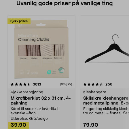
Uvanlig gode priser på vanlige ting
Sjekk prisen
4.5av 5 stjerner
anmeldelser
4.5av 5 stjerner
anmeldels
3813
256
(9,97/stk)
Kjøkkenrengjøring
Kleshengere
Mikrofiberklut 32 x 31 cm, 4-
Sklisikre kleshengere 
pakning
med metallpinne, 8-p
Kåret til «soleklar favoritt» i
Elegant og skikkelig kles
svenske Afton...
tre og metall – finnes i fle
Kleshe...
Utførelse:
Grå/beige
39,90
79,90