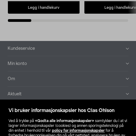
Legg i handlekurv
Legg i handlekurv
Bunntekst
Kundeservice
Min konto
Om
Aktuelt
Våre selskaper
Vi bruker informasjonskapsler hos Clas Ohlson
Ved å trykke på
«Godta alle informasjonskapsler»
samtykker du i at vi
Finn din butikk
lagrer informasjonskapsler (cookies) og annen sporingsteknologi på
din enhet i henhold til vår
policy for informasjonskapsler
for å
forbedre brukeropplevelsen din på vårt nettsted, analysere bruken av