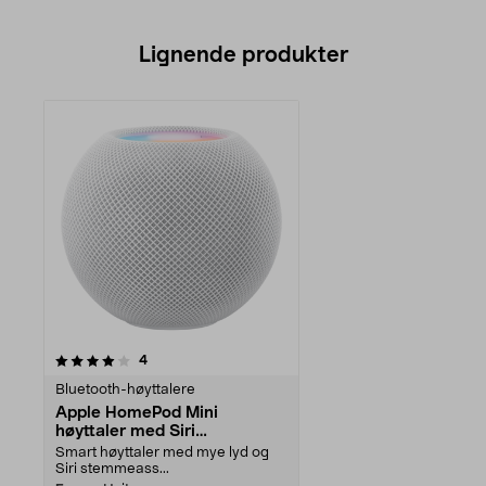
Lignende produkter
anmeldelser
4
Bluetooth-høyttalere
Apple HomePod Mini
høyttaler med Siri
stemmeassistent
Smart høyttaler med mye lyd og
Siri stemmeass...