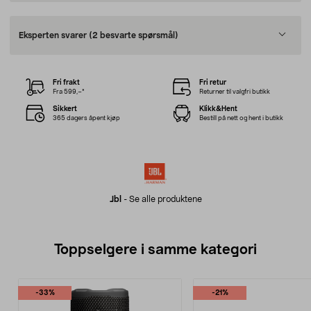
Eksperten svarer
(2 besvarte spørsmål)
Fri frakt
Fri retur
Fra 599,–*
Returner til valgfri butikk
Sikkert
Klikk&Hent
365 dagers åpent kjøp
Bestill på nett og hent i butikk
Jbl
-
Se alle produktene
Toppselgere i samme kategori
-33%
-21%