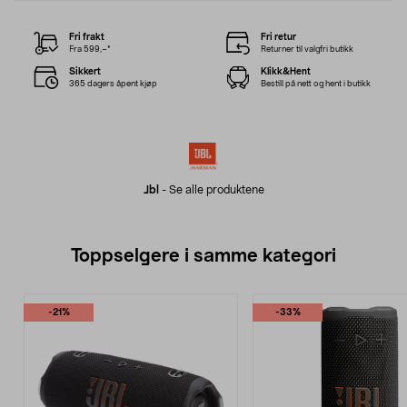
Fri frakt
Fri retur
Fra 599,–*
Returner til valgfri butikk
Sikkert
Klikk&Hent
365 dagers åpent kjøp
Bestill på nett og hent i butikk
Jbl
-
Se alle produktene
Toppselgere i samme kategori
-21%
-33%