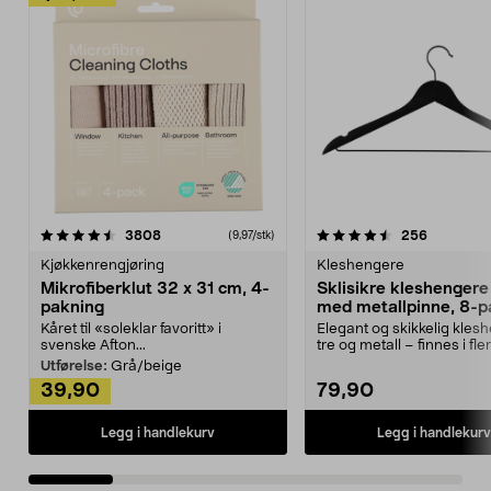
4.5av 5 stjerner
anmeldelser
4.5av 5 stjerner
anmeldels
3808
256
(9,97/stk)
Kjøkkenrengjøring
Kleshengere
Mikrofiberklut 32 x 31 cm, 4-
Sklisikre kleshengere 
pakning
med metallpinne, 8-p
Kåret til «soleklar favoritt» i
Elegant og skikkelig kles
svenske Afton...
tre og metall – finnes i fle
Kleshe...
Utførelse:
Grå/beige
39,90
79,90
Legg i handlekurv
Legg i handlekurv