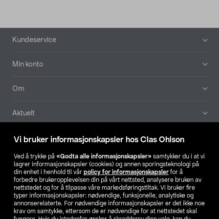
Bunntekst
Kundeservice
Min konto
Om
Aktuelt
Våre selskaper
Vi bruker informasjonskapsler hos Clas Ohlson
Ved å trykke på
«Godta alle informasjonskapsler»
samtykker du i at vi
Finn din butikk
lagrer informasjonskapsler (cookies) og annen sporingsteknologi på
din enhet i henhold til vår
policy for informasjonskapsler
for å
forbedre brukeropplevelsen din på vårt nettsted, analysere bruken av
SE
NO
FI
nettstedet og for å tilpasse våre markedsføringstiltak. Vi bruker fire
typer informasjonskapsler: nødvendige, funksjonelle, analytiske og
annonserelaterte. For nødvendige informasjonskapsler er det ikke noe
krav om samtykke, ettersom de er nødvendige for at nettstedet skal