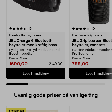
4.0 av 5 stjerner
anmeldelser
5.0 av 5 stjerner
anmeldelse
15
10
Bluetooth-høyttalere
Bærbare høyttalere
JBL Charge 6 Bluetooth-
JBL Grip bærbar Blue
høyttaler med kraftig bass
høyttaler, vanntett
Fyldig JBL Pro-lyd med AI Sound
Bærbar trådløs høyttaler
Boost – oppti...
Pro Sound – ...
Farge:
Svart
Farge:
Svart
1690,00
799,00
2149,00
Legg i handlekurv
Legg i handlekurv
Uvanlig gode priser på vanlige ting
Sjekk prisen