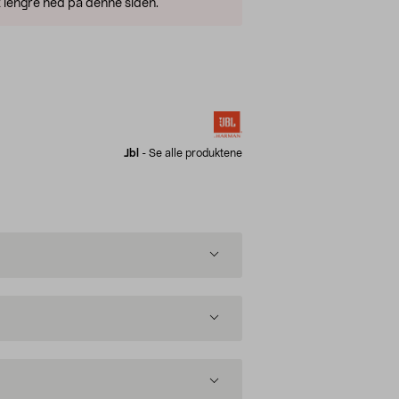
 lengre ned på denne siden.
Jbl
-
Se alle produktene