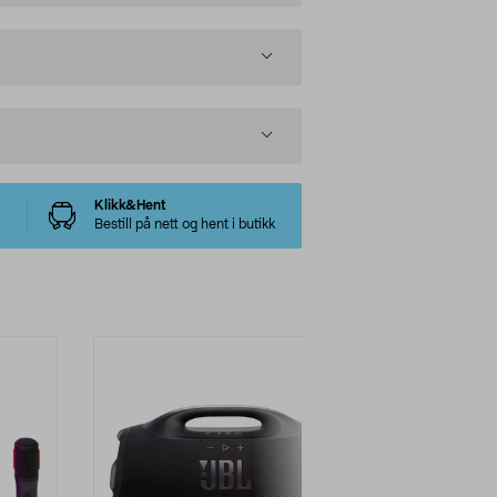
Klikk&Hent
Bestill på nett og hent i butikk
-20%