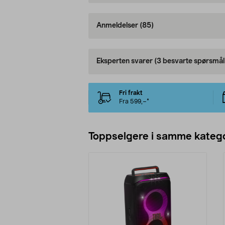
Anmeldelser
(85)
Eksperten svarer
(3 besvarte spørsmål
Fri frakt
Fra 599,–*
Toppselgere i samme katego