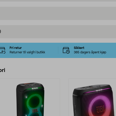
)
Fri retur
Sikkert
Returner til valgfri butikk
365 dagers åpent kjøp
ri