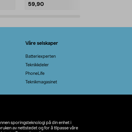
59,90
69,90
Legg i handlekurv
Legg 
Våre selskaper
Batteriexperten
Teknikkdeler
PhoneLife
Teknikmagasinet
annen sporingsteknologi på din enhet i
ruken av nettstedet og for å tilpasse våre