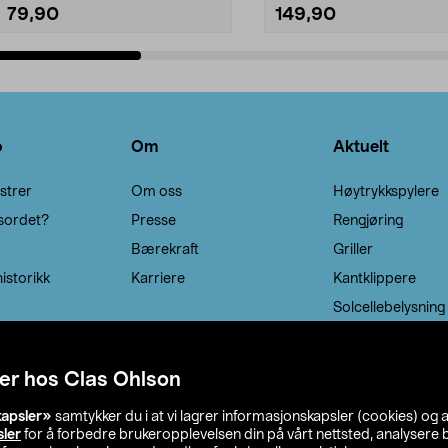
79,90
149,90
Legg i handlekurv
Legg i handlekurv
o
Om
Aktuelt
strer
Om oss
Høytrykkspylere
sordet?
Presse
Rengjøring
Bærekraft
Griller
istorikk
Karriere
Kantklippere
Solcellebelysning
er hos Clas Ohlson
kapsler»
samtykker du i at vi lagrer informasjonskapsler (cookies) og 
sler
for å forbedre brukeropplevelsen din på vårt nettsted, analysere b