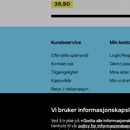
39,90
Legg i handlekurv
Bunntekst
Kundeservice
Min kont
Ofte stilte spørsmål
Login/Regi
Kontakt oss
Glemt pas
Tilgjengelighet
Mine sider
Kjøpsvilkår
Min ordreh
Retur / reklamasjon
EE-avfall
Cookie policy
Vi bruker informasjonskapsl
Leveringsalternativ
Ved å trykke på
«Godta alle informasjons
henhold til vår
policy for informasjonskap