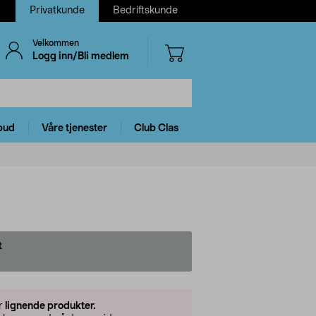
Privatkunde
Bedriftskunde
Velkommen
Logg inn/Bli medlem
bud
Våre tjenester
Club Clas
t
er
lignende produkter.