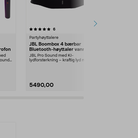
3.0 av 5 stjerner
anmeldelser
5.0
6
1
Partyhøyttalere
Partyhøyttale
JBL Boombox 4 bærbar
JBL Batter
rofon
Bluetooth-høyttaler vanntett
ekstrabatter
120
med
JBL Pro Sound med KI-
Batteriet forl
Sound
lydforsterkning – kraftig lyd med
opptil 12 time
mindre forvrengning. JBL ...
installere. J...
5490,00
549,00