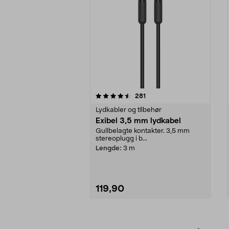
5av 5 stjerner
4.5av 5 stjerner
anmeldelser
281
Lydkabler og tilbehør
Exibel 3,5 mm lydkabel
Gullbelagte kontakter. 3,5 mm
stereoplugg i b...
Lengde:
3 m
119,90
Legg i handlekurv