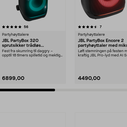
4.5 av 5 stjerner
anmeldelser
5.0 av 5 stjerner
anmeldelser
56
7
Partyhøyttalere
Partyhøyttalere
JBL PartyBox 320
JBL PartyBox Encore 2
sprutsikker trådløs
partyhøyttaler med mik
partyhøyttaler
Fest fra skumring til daggry –
Løft stemningen på festen 
opptil 18 timers spilletid og mektig
kraftig JBL Pro-lyd med AI 
JBL-lyd. JBL...
Boost. JBL PartyB...
6899,00
4490,00