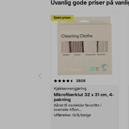
Uvanlig gode priser på vanli
Sjekk prisen
5av 5 stjerner
4.5av 5 stjerner
anmeldelser
3808
Kjøkkenrengjøring
Mikrofiberklut 32 x 31 cm, 4-
pakning
Kåret til «soleklar favoritt» i
svenske Afton...
Utførelse:
Grå/beige