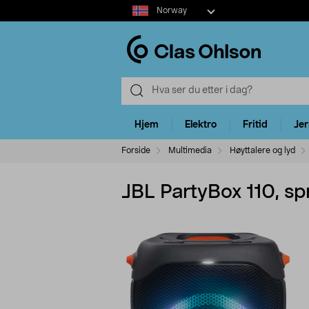
Select
Norway
market
Hjem
Elektro
Fritid
Je
Forside
Multimedia
Høyttalere og lyd
JBL PartyBox 110, sp