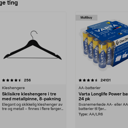
ge ting
Multibuy
4.5av 5 stjerner
anmeldelser
4.5av 5 stjerner
anmeldels
256
24101
Kleshengere
AA-batterier
Sklisikre kleshengere i tre
Varta Longlife Power ba
med metallpinne, 8-pakning
24 pk
Elegant og skikkelig kleshenger av
Svanemerkede AA- eller A
tre og metall – finnes i flere farger.
batterier til fjer...
Kleshe...
Type:
AA/LR6