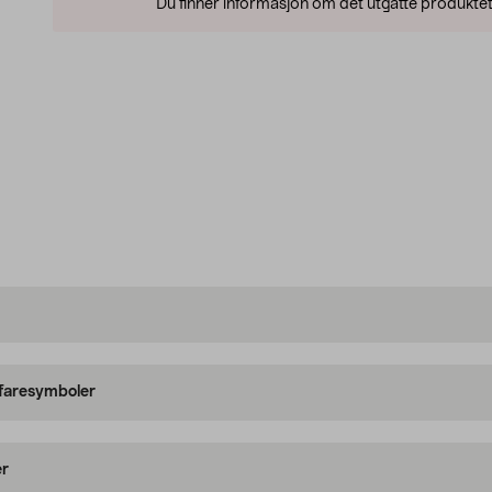
Du finner informasjon om det utgåtte produktet
 faresymboler
er