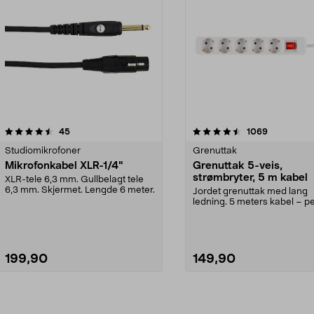
4.5av 5 stjerner
anmeldelser
anmeldelse
45
1069
Studiomikrofoner
Grenuttak
Mikrofonkabel XLR-1/4"
Grenuttak 5-veis,
strømbryter, 5 m kabel
XLR-tele 6,3 mm. Gullbelagt tele
6,3 mm. Skjermet. Lengde 6 meter.
Jordet grenuttak med lang
ledning. 5 meters kabel – pe
som skjøteledning. 2...
199,90
149,90
Legg i handlekurv
Legg i handlekurv