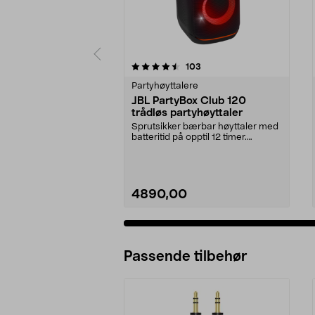
5 av 5 stjerner
5.0 av 5 stjerner
anmeldelser
103
Partyhøyttalere
JBL PartyBox Club 120
trådløs partyhøyttaler
Sprutsikker bærbar høyttaler med
batteritid på opptil 12 timer.
PartyBox Club 12...
4890,00
Passende tilbehør