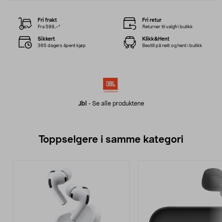
Fri frakt
Fri retur
Fra 599,–*
Returner til valgfri butikk
Sikkert
Klikk&Hent
365 dagers åpent kjøp
Bestill på nett og hent i butikk
Jbl
-
Se alle produktene
Toppselgere i samme kategori