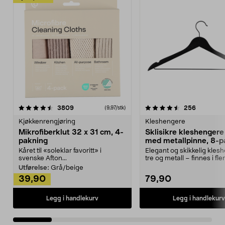
4.5av 5 stjerner
anmeldelser
4.5av 5 stjerner
anmeldels
3809
256
(9,97/stk)
Kjøkkenrengjøring
Kleshengere
Mikrofiberklut 32 x 31 cm, 4-
Sklisikre kleshengere 
pakning
med metallpinne, 8-p
Kåret til «soleklar favoritt» i
Elegant og skikkelig kles
svenske Afton...
tre og metall – finnes i fle
Kleshe...
Utførelse:
Grå/beige
39,90
79,90
Legg i handlekurv
Legg i handlekurv