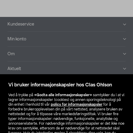
Bunntekst
Kundeservice
Min konto
Om
Aktuelt
Våre selskaper
Vi bruker informasjonskapsler hos Clas Ohlson
Ved å trykke på
«Godta alle informasjonskapsler»
samtykker du i at vi
Finn din butikk
lagrer informasjonskapsler (cookies) og annen sporingsteknologi på
din enhet i henhold til vår
policy for informasjonskapsler
for å
forbedre brukeropplevelsen din på vårt nettsted, analysere bruken av
SE
NO
FI
nettstedet og for å tilpasse våre markedsføringstiltak. Vi bruker fire
typer informasjonskapsler: nødvendige, funksjonelle, analytiske og
annonserelaterte. For nødvendige informasjonskapsler er det ikke noe
krav om samtykke, ettersom de er nødvendige for at nettstedet skal