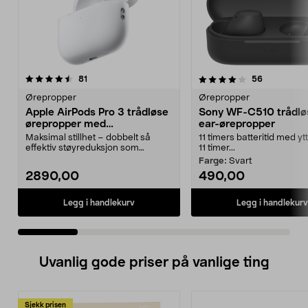
4.0 av 5 stjerner
anmeldelser
4.5 av 5 stjerner
anmeldelse
81
56
Ørepropper
Ørepropper
Apple AirPods Pro 3 trådløse
Sony WF-C510 trådløs
ørepropper med
ear-ørepropper
støyreduksjon
Maksimal stillhet – dobbelt så
11 timers batteritid med yt
effektiv støyreduksjon som
11 timer...
forgjengeren. Apple Ai...
Farge:
Svart
2890,00
490,00
Legg i handlekurv
Legg i handlekurv
Uvanlig gode priser på vanlige ting
Sjekk prisen