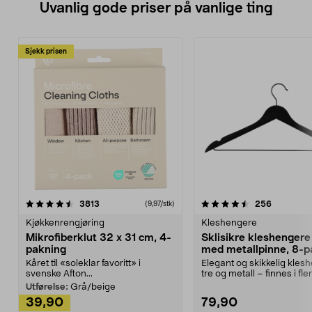
Uvanlig gode priser på vanlige ting
Sjekk prisen
4.5av 5 stjerner
anmeldelser
4.5av 5 stjerner
anmeldels
3813
256
(9,97/stk)
Kjøkkenrengjøring
Kleshengere
Mikrofiberklut 32 x 31 cm, 4-
Sklisikre kleshengere 
pakning
med metallpinne, 8-p
Kåret til «soleklar favoritt» i
Elegant og skikkelig kles
svenske Afton...
tre og metall – finnes i fle
Kleshe...
Utførelse:
Grå/beige
39,90
79,90