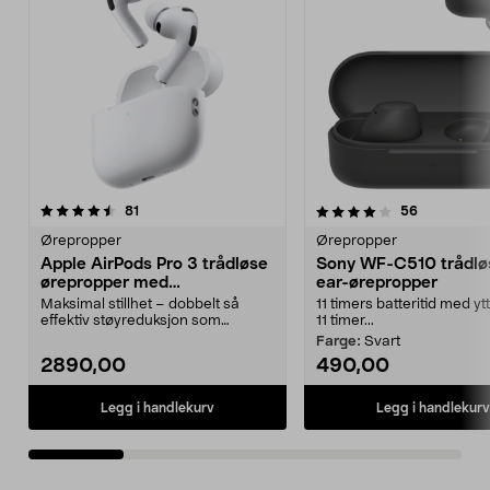
4.0 av 5 stjerner
anmeldelser
4.5 av 5 stjerner
anmeldelse
81
56
Ørepropper
Ørepropper
Apple AirPods Pro 3 trådløse
Sony WF-C510 trådløs
ørepropper med
ear-ørepropper
støyreduksjon
Maksimal stillhet – dobbelt så
11 timers batteritid med yt
effektiv støyreduksjon som
11 timer...
forgjengeren. Apple Ai...
Farge:
Svart
2890,00
490,00
Legg i handlekurv
Legg i handlekurv