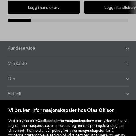
Legg i handlekurv
Legg i handlekurv
Bunntekst
Kundeservice
Min konto
Om
Aktuelt
Våre selskaper
Vi bruker informasjonskapsler hos Clas Ohlson
Ved å trykke på
«Godta alle informasjonskapsler»
samtykker du i at vi
Finn din butikk
lagrer informasjonskapsler (cookies) og annen sporingsteknologi på
din enhet i henhold til vår
policy for informasjonskapsler
for å
forbedre brukeropplevelsen din på vårt nettsted, analysere bruken av