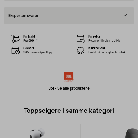
Eksperten svarer
Fri frakt
Fri retur
Fra 599,–*
Returner til valgfri butikk
Sikkert
Klikk&Hent
365 dagers åpent kjøp
Bestill på nett og hent i butikk
Jbl
-
Se alle produktene
Toppselgere i samme kategori