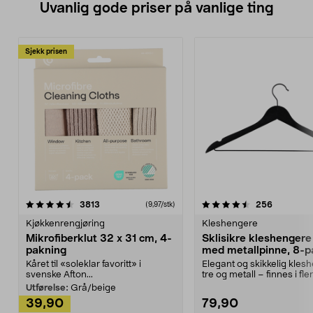
Uvanlig gode priser på vanlige ting
Sjekk prisen
4.5av 5 stjerner
anmeldelser
4.5av 5 stjerner
anmeldels
3813
256
(9,97/stk)
Kjøkkenrengjøring
Kleshengere
Mikrofiberklut 32 x 31 cm, 4-
Sklisikre kleshengere 
pakning
med metallpinne, 8-p
Kåret til «soleklar favoritt» i
Elegant og skikkelig kles
svenske Afton...
tre og metall – finnes i fle
Kleshe...
Utførelse:
Grå/beige
39,90
79,90