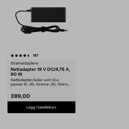
anmeldelser
167
Strømadaptere
Nettadapter 19 V DC/4,75 A,
90 W
Nettadapter/lader som bl.a.
passer til: JBL Xtreme JBL Xtreme
2JBL BoomboxJBL Bo...
399,00
Legg i handlekurv