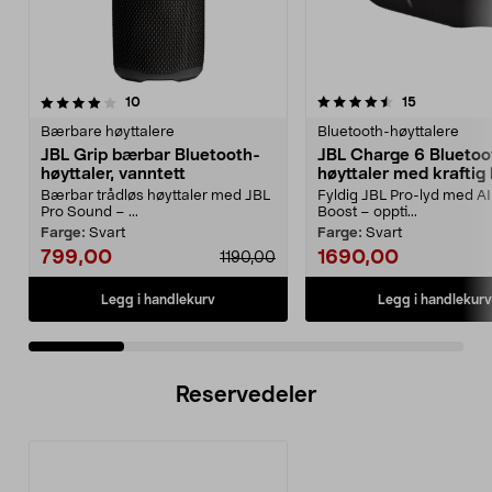
4.5 av 5 stjerner
anmeldelser
4.0 av 5 stjerner
anmeldelse
10
15
Bærbare høyttalere
Bluetooth-høyttalere
JBL Grip bærbar Bluetooth-
JBL Charge 6 Bluetoo
høyttaler, vanntett
høyttaler med kraftig
Bærbar trådløs høyttaler med JBL
Fyldig JBL Pro-lyd med A
Pro Sound – ...
Boost – oppti...
Farge:
Svart
Farge:
Svart
799,00
1690,00
1190,00
Legg i handlekurv
Legg i handlekurv
Reservedeler