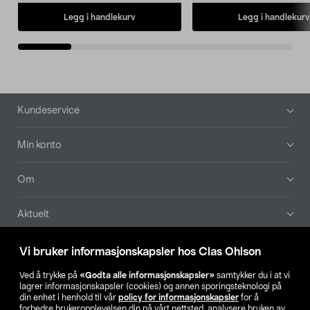
Legg i handlekurv
Legg i handlekurv
Bunntekst
Kundeservice
Min konto
Om
Aktuelt
Våre selskaper
Vi bruker informasjonskapsler hos Clas Ohlson
Ved å trykke på
«Godta alle informasjonskapsler»
samtykker du i at vi
Finn din butikk
lagrer informasjonskapsler (cookies) og annen sporingsteknologi på
din enhet i henhold til vår
policy for informasjonskapsler
for å
forbedre brukeropplevelsen din på vårt nettsted, analysere bruken av