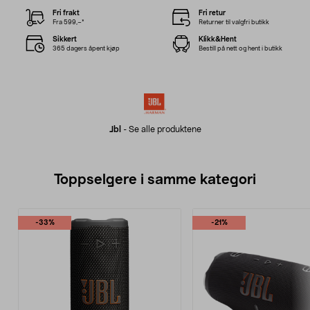
Fri frakt
Fri retur
Fra 599,–*
Returner til valgfri butikk
Sikkert
Klikk&Hent
365 dagers åpent kjøp
Bestill på nett og hent i butikk
Jbl
-
Se alle produktene
Toppselgere i samme kategori
-33%
-21%