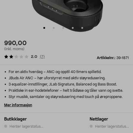
990,00
(inkl. moms)
2.0
(
7
)
Artikkelnr.:
39-1871
For en aktiv hverdag – ANC og opptil 40 timers spilletid.
JBuds Air ANC – hør uforstyrret med aktiv støyredusering.
3 equalizer-innstillinger, JLab Signature, Balanced og Bass Boost.
Praktiske in ear-hodetelefoner – helt trådløse og tåler vann og svette.
Styr musikk, samtaler og støyredusering med touch på øreproppene.
Mer informasjon
Butikklager
Nettlager
Henter lagerstatus...
Henter lagerstatus...