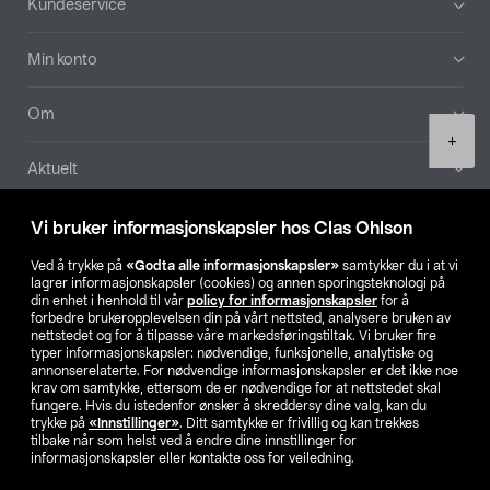
Kundeservice
Min konto
Om
Product
+
quantity
Aktuelt
Våre selskaper
Vi bruker informasjonskapsler hos Clas Ohlson
Ved å trykke på
«Godta alle informasjonskapsler»
samtykker du i at vi
Finn din butikk
lagrer informasjonskapsler (cookies) og annen sporingsteknologi på
din enhet i henhold til vår
policy for informasjonskapsler
for å
forbedre brukeropplevelsen din på vårt nettsted, analysere bruken av
SE
NO
FI
nettstedet og for å tilpasse våre markedsføringstiltak. Vi bruker fire
typer informasjonskapsler: nødvendige, funksjonelle, analytiske og
annonserelaterte. For nødvendige informasjonskapsler er det ikke noe
krav om samtykke, ettersom de er nødvendige for at nettstedet skal
fungere. Hvis du istedenfor ønsker å skreddersy dine valg, kan du
trykke på
«Innstillinger»
. Ditt samtykke er frivillig og kan trekkes
tilbake når som helst ved å endre dine innstillinger for
informasjonskapsler eller kontakte oss for veiledning.
Privacy statement
Medlemsvilkår
Kjøpsvilkår
For bedrifter