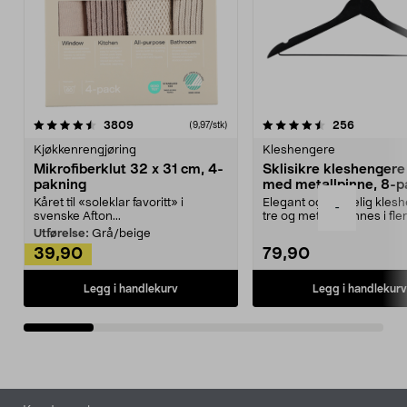
4.5av 5 stjerner
anmeldelser
4.5av 5 stjerner
anmeldels
3809
256
(9,97/stk)
Kjøkkenrengjøring
Kleshengere
Mikrofiberklut 32 x 31 cm, 4-
Sklisikre kleshengere 
pakning
med metallpinne, 8-p
Kåret til «soleklar favoritt» i
Elegant og skikkelig kles
-
svenske Afton...
tre og metall – finnes i fle
Kleshe...
Utførelse:
Grå/beige
39,90
79,90
Legg i handlekurv
Legg i handlekurv
Bunntekst