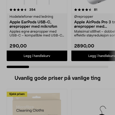
4.5 av 5 stjerner
anmeldelser
4.0 av 5 stjerner
anmeldelse
354
81
Hodetelefoner med ledning
Ørepropper
Apple EarPods USB-C,
Apple AirPods Pro 3 t
ørepropper med mikrofon
ørepropper med
støyreduksjon
Apples egne ørepropper med
Maksimal stillhet – dobbel
USB-C – kompatible med USB-C-
effektiv støyreduksjon so
enheter med iOS 10 eller...
forgjengeren. Apple Ai...
290,00
2890,00
Legg i handlekurv
Legg i handlekurv
Uvanlig gode priser på vanlige ting
Sjekk prisen