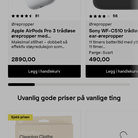
4.0 av 5 stjerner
anmeldelser
4.5 av 5 stjerner
anmeldelse
81
56
Ørepropper
Ørepropper
Apple AirPods Pro 3 trådløse
Sony WF-C510 trådløs
ørepropper med
ear-ørepropper
støyreduksjon
Maksimal stillhet – dobbelt så
11 timers batteritid med yt
effektiv støyreduksjon som
11 timer...
forgjengeren. Apple Ai...
Farge:
Svart
2890,00
490,00
Legg i handlekurv
Legg i handlekurv
Uvanlig gode priser på vanlige ting
Sjekk prisen