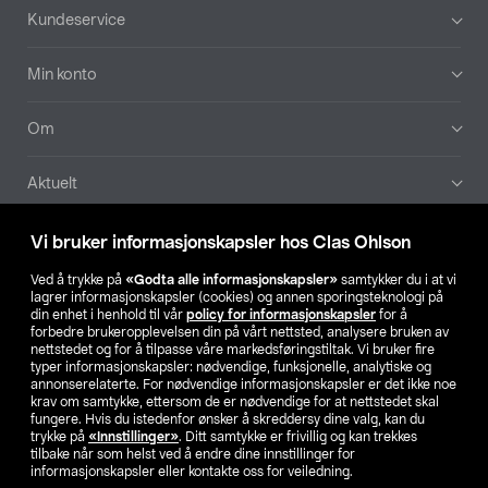
Bunntekst
Kundeservice
Min konto
Om
Aktuelt
Våre selskaper
Vi bruker informasjonskapsler hos Clas Ohlson
Ved å trykke på
«Godta alle informasjonskapsler»
samtykker du i at vi
Finn din butikk
lagrer informasjonskapsler (cookies) og annen sporingsteknologi på
din enhet i henhold til vår
policy for informasjonskapsler
for å
forbedre brukeropplevelsen din på vårt nettsted, analysere bruken av
SE
NO
FI
nettstedet og for å tilpasse våre markedsføringstiltak. Vi bruker fire
typer informasjonskapsler: nødvendige, funksjonelle, analytiske og
annonserelaterte. For nødvendige informasjonskapsler er det ikke noe
krav om samtykke, ettersom de er nødvendige for at nettstedet skal
fungere. Hvis du istedenfor ønsker å skreddersy dine valg, kan du
trykke på
«Innstillinger»
. Ditt samtykke er frivillig og kan trekkes
tilbake når som helst ved å endre dine innstillinger for
informasjonskapsler eller kontakte oss for veiledning.
Privacy statement
Medlemsvilkår
Kjøpsvilkår
For bedrifter