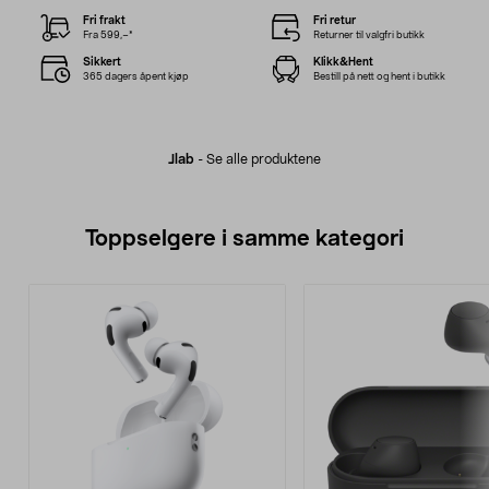
Fri frakt
Fri retur
Fra 599,–*
Returner til valgfri butikk
Sikkert
Klikk&Hent
365 dagers åpent kjøp
Bestill på nett og hent i butikk
Jlab
-
Se alle produktene
Toppselgere i samme kategori