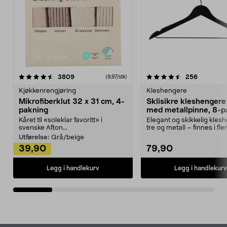
4.5av 5 stjerner
anmeldelser
4.5av 5 stjerner
anmeldels
3809
256
(9,97/stk)
Kjøkkenrengjøring
Kleshengere
Mikrofiberklut 32 x 31 cm, 4-
Sklisikre kleshengere 
pakning
med metallpinne, 8-p
Kåret til «soleklar favoritt» i
Elegant og skikkelig kles
svenske Afton...
tre og metall – finnes i fle
Kleshe...
Utførelse:
Grå/beige
39,90
79,90
Legg i handlekurv
Legg i handlekurv