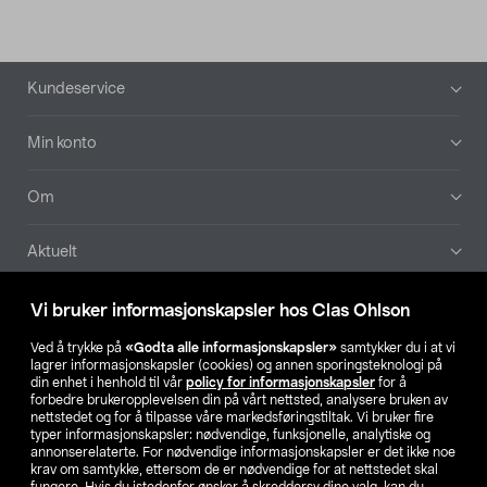
Bunntekst
Kundeservice
Min konto
Om
Aktuelt
Våre selskaper
Vi bruker informasjonskapsler hos Clas Ohlson
Ved å trykke på
«Godta alle informasjonskapsler»
samtykker du i at vi
Finn din butikk
lagrer informasjonskapsler (cookies) og annen sporingsteknologi på
din enhet i henhold til vår
policy for informasjonskapsler
for å
forbedre brukeropplevelsen din på vårt nettsted, analysere bruken av
SE
NO
FI
nettstedet og for å tilpasse våre markedsføringstiltak. Vi bruker fire
typer informasjonskapsler: nødvendige, funksjonelle, analytiske og
annonserelaterte. For nødvendige informasjonskapsler er det ikke noe
krav om samtykke, ettersom de er nødvendige for at nettstedet skal