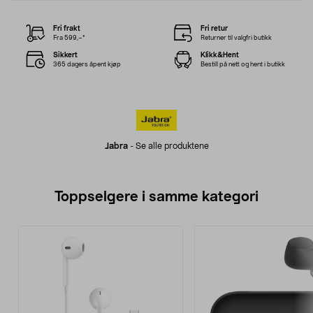
Fri frakt
Fri retur
Fra 599,–*
Returner til valgfri butikk
Sikkert
Klikk&Hent
365 dagers åpent kjøp
Bestill på nett og hent i butikk
Jabra
-
Se alle produktene
Toppselgere i samme kategori