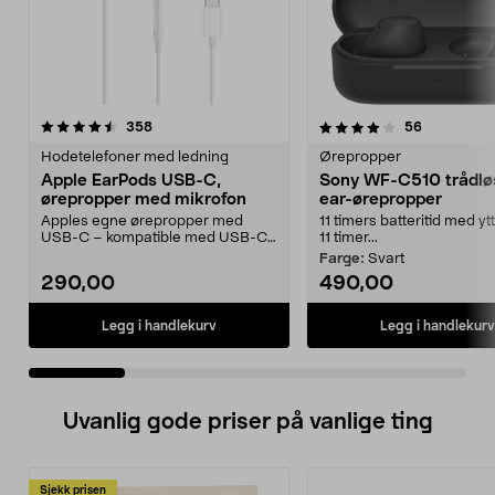
4.0 av 5 stjerner
anmeldelser
4.5 av 5 stjerner
anmeldelse
358
56
Hodetelefoner med ledning
Ørepropper
Apple EarPods USB-C,
Sony WF-C510 trådløs
ørepropper med mikrofon
ear-ørepropper
Apples egne ørepropper med
11 timers batteritid med yt
USB-C – kompatible med USB-C-
11 timer...
enheter med iOS 10 eller...
Farge:
Svart
290,00
490,00
Legg i handlekurv
Legg i handlekurv
Uvanlig gode priser på vanlige ting
Sjekk prisen