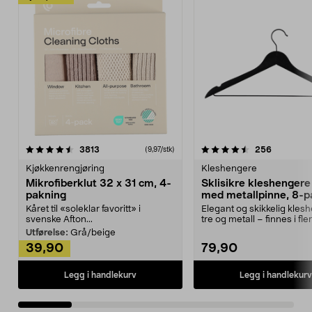
4.5av 5 stjerner
anmeldelser
4.5av 5 stjerner
anmeldels
3813
256
(9,97/stk)
Kjøkkenrengjøring
Kleshengere
Mikrofiberklut 32 x 31 cm, 4-
Sklisikre kleshengere 
pakning
med metallpinne, 8-p
Kåret til «soleklar favoritt» i
Elegant og skikkelig kles
svenske Afton...
tre og metall – finnes i fle
Kleshe...
Utførelse:
Grå/beige
39,90
79,90
Legg i handlekurv
Legg i handlekurv