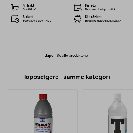
Fri frakt
Fri retur
Fra 599,–*
Returner til valgfri butikk
Sikkert
Klikk&Hent
365 dagers åpent kjøp
Bestill på nett og hent i butikk
Jape
-
Se alle produktene
Toppselgere i samme kategori