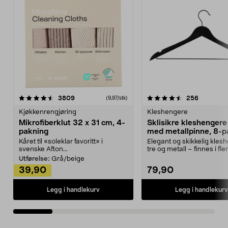
4.5av 5 stjerner
anmeldelser
4.5av 5 stjerner
anmeldels
3809
256
(9,97/stk)
Kjøkkenrengjøring
Kleshengere
Mikrofiberklut 32 x 31 cm, 4-
Sklisikre kleshengere 
pakning
med metallpinne, 8-p
Kåret til «soleklar favoritt» i
Elegant og skikkelig kles
svenske Afton...
tre og metall – finnes i fle
Kleshe...
Utførelse:
Grå/beige
39,90
79,90
Legg i handlekurv
Legg i handlekurv