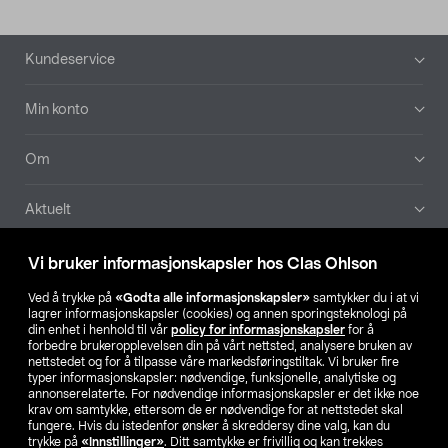
Bunntekst
Kundeservice
Min konto
Om
Aktuelt
Våre selskaper
Vi bruker informasjonskapsler hos Clas Ohlson
Ved å trykke på
«Godta alle informasjonskapsler»
samtykker du i at vi
Finn din butikk
lagrer informasjonskapsler (cookies) og annen sporingsteknologi på
din enhet i henhold til vår
policy for informasjonskapsler
for å
forbedre brukeropplevelsen din på vårt nettsted, analysere bruken av
SE
NO
FI
nettstedet og for å tilpasse våre markedsføringstiltak. Vi bruker fire
typer informasjonskapsler: nødvendige, funksjonelle, analytiske og
annonserelaterte. For nødvendige informasjonskapsler er det ikke noe
krav om samtykke, ettersom de er nødvendige for at nettstedet skal
fungere. Hvis du istedenfor ønsker å skreddersy dine valg, kan du
trykke på
«Innstillinger»
. Ditt samtykke er frivillig og kan trekkes