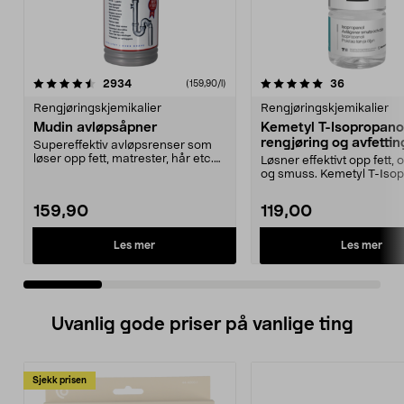
5.0 av 5 stjerner
anmeldelser
3.5 av 5 stjerner
anmeldelse
2934
36
(159,90/l)
Rengjøringskjemikalier
Rengjøringskjemikalier
Mudin avløpsåpner
Kemetyl T-Isopropano
rengjøring og avfetting
Supereffektiv avløpsrenser som
løser opp fett, matrester, hår etc.
Løsner effektivt opp fett, o
Mudin avløpså...
og smuss. Kemetyl T-Iso
– dunster...
159,90
119,00
Les mer
Les mer
Uvanlig gode priser på vanlige ting
Sjekk prisen