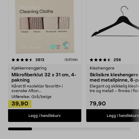
4.5av 5 stjerner
anmeldelser
4.5av 5 stjerner
anmeldels
3813
256
(9,97/stk)
Kjøkkenrengjøring
Kleshengere
Mikrofiberklut 32 x 31 cm, 4-
Sklisikre kleshengere 
pakning
med metallpinne, 8-p
Kåret til «soleklar favoritt» i
Elegant og skikkelig kles
svenske Afton...
tre og metall – finnes i fle
Kleshe...
Utførelse:
Grå/beige
39,90
79,90
Legg i handlekurv
Legg i handlekurv