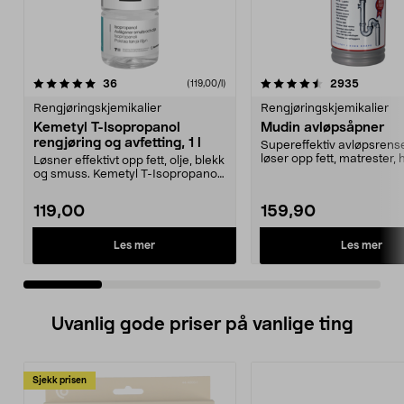
4.5 av 5 stjerner
anmeldelser
4.5 av 5 stjerner
anmelde
36
2935
(119,00/l)
Rengjøringskjemikalier
Rengjøringskjemikalier
Kemetyl T-Isopropanol
Mudin avløpsåpner
rengjøring og avfetting, 1 l
Supereffektiv avløpsrens
løser opp fett, matrester, 
Løsner effektivt opp fett, olje, blekk
Mudin avløpså...
og smuss. Kemetyl T-Isopropanol
– dunster...
119,00
159,90
Les mer
Les mer
Uvanlig gode priser på vanlige ting
Sjekk prisen