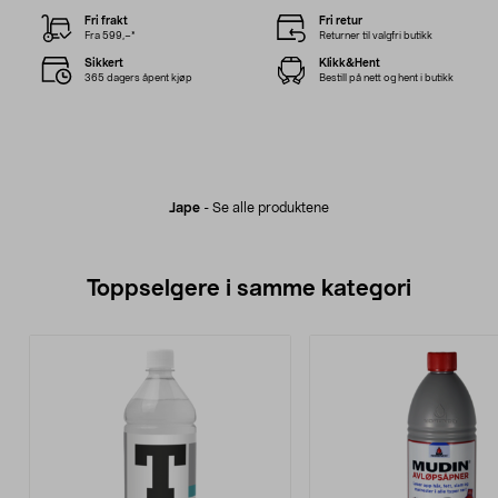
Fri frakt
Fri retur
Fra 599,–*
Returner til valgfri butikk
Sikkert
Klikk&Hent
365 dagers åpent kjøp
Bestill på nett og hent i butikk
Jape
-
Se alle produktene
Toppselgere i samme kategori