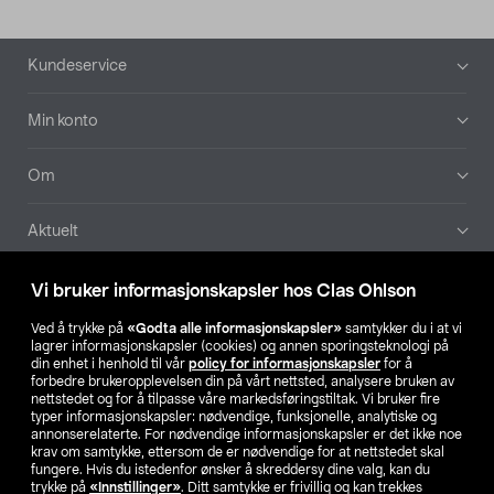
Bunntekst
Kundeservice
Min konto
Om
Aktuelt
Våre selskaper
Vi bruker informasjonskapsler hos Clas Ohlson
Ved å trykke på
«Godta alle informasjonskapsler»
samtykker du i at vi
Finn din butikk
lagrer informasjonskapsler (cookies) og annen sporingsteknologi på
din enhet i henhold til vår
policy for informasjonskapsler
for å
forbedre brukeropplevelsen din på vårt nettsted, analysere bruken av
SE
NO
FI
nettstedet og for å tilpasse våre markedsføringstiltak. Vi bruker fire
typer informasjonskapsler: nødvendige, funksjonelle, analytiske og
annonserelaterte. For nødvendige informasjonskapsler er det ikke noe
krav om samtykke, ettersom de er nødvendige for at nettstedet skal
fungere. Hvis du istedenfor ønsker å skreddersy dine valg, kan du
trykke på
«Innstillinger»
. Ditt samtykke er frivillig og kan trekkes