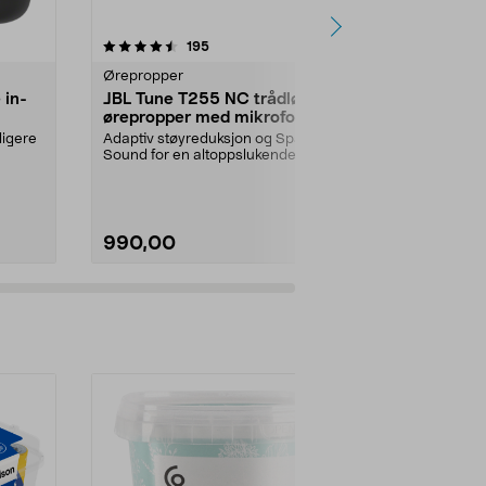
4.5 av 5 stjerner
anmeldelser
4.5
195
1
Ørepropper
Hodetelefone
 in-
JBL Tune T255 NC trådløse
Apple EarPo
ørepropper med mikrofon,
headset me
svart
ligere
Adaptiv støyreduksjon og Spatial
Apple origin
Sound for en altoppslukende
lightningkont
lydopplevelse. JBL ...
Lightning – ma
990,00
290,00