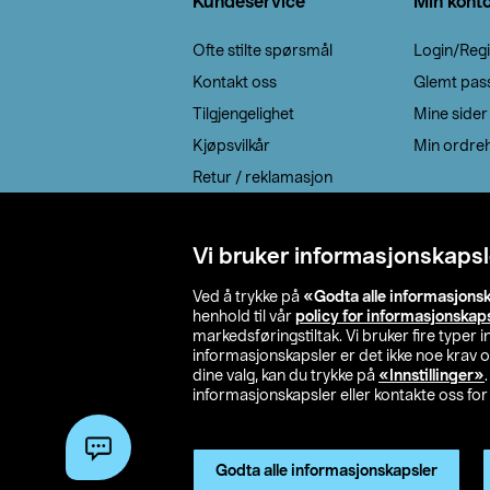
Kundeservice
Min kont
Ofte stilte spørsmål
Login/Regi
Kontakt oss
Glemt pas
Tilgjengelighet
Mine sider
Kjøpsvilkår
Min ordreh
Retur / reklamasjon
EE-avfall
Cookie policy
Vi bruker informasjonskapsl
Leveringsalternativ
Ved å trykke på
«Godta alle informasjons
henhold til vår
policy for informasjonskap
markedsføringstiltak. Vi bruker fire typer
informasjonskapsler er det ikke noe krav 
dine valg, kan du trykke på
«Innstillinger»
informasjonskapsler eller kontakte oss for 
© 2026 Clas Oh
Godta alle informasjonskapsler