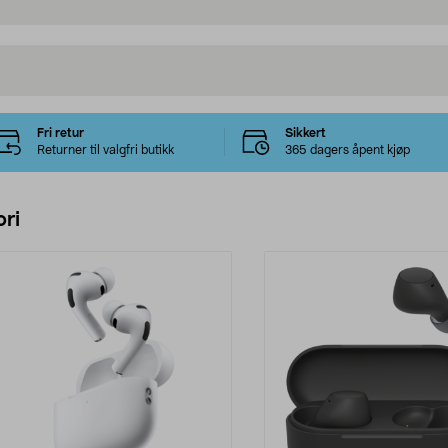
Fri retur
Sikkert
Returner til valgfri butikk
365 dagers åpent kjøp
ri