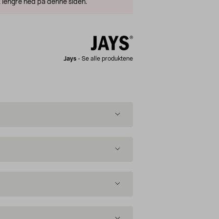
 lengre ned på denne siden.
Jays
-
Se alle produktene