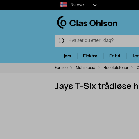
Select
Norway
market
Hjem
Elektro
Fritid
Je
Forside
Multimedia
Hodetelefoner
Ø
Jays T-Six trådløse 