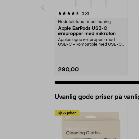
5 av 5 stjerner
4.5 av 5 stjerner
anmeldelser
353
Hodetelefoner med ledning
Apple EarPods USB-C,
ørepropper med mikrofon
Apples egne ørepropper med
USB-C – kompatible med USB-C-
enheter med iOS 10 eller...
290,00
Uvanlig gode priser på vanli
Sjekk prisen