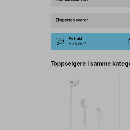
Eksperten svarer
Fri frakt
Fra 599,–*
Toppselgere i samme katego