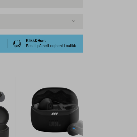
Klikk&Hent
Bestill på nett og hent i butikk