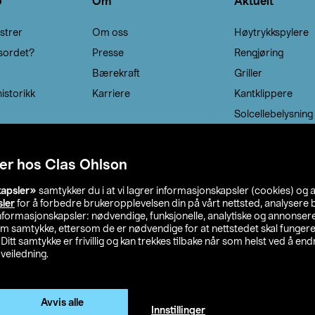
o
Om
Aktuelt
strer
Om oss
Høytrykkspylere
sordet?
Presse
Rengjøring
Bærekraft
Griller
istorikk
Karriere
Kantklippere
Solcellebelysning
er hos Clas Ohlson
kapsler»
samtykker du i at vi lagrer informasjonskapsler (cookies) og 
sler
for å forbedre brukeropplevelsen din på vårt nettsted, analysere b
 informasjonskapsler: nødvendige, funksjonelle, analytiske og annonse
om samtykke, ettersom de er nødvendige for at nettstedet skal fungere
. Ditt samtykke er frivillig og kan trekkes tilbake når som helst ved å endr
veiledning.
lson
Privacy statement
Medlemsvilkår
Kjøpsvilkår
F
Endre til priser ekskl. moms
Avvis alle
Innstillinger