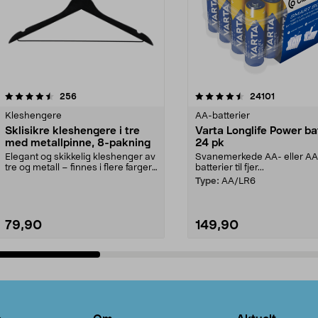
4.5av 5 stjerner
anmeldelser
4.5av 5 stjerner
anmeldels
256
24101
Kleshengere
AA-batterier
Sklisikre kleshengere i tre
Varta Longlife Power ba
med metallpinne, 8-pakning
24 pk
Elegant og skikkelig kleshenger av
Svanemerkede AA- eller A
tre og metall – finnes i flere farger.
batterier til fjer...
Kleshe...
Type:
AA/LR6
79,90
149,90
Legg i handlekurv
Legg i handlekurv