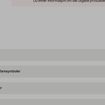
Du finner informasjon om det utgåtte produktet
 faresymboler
er