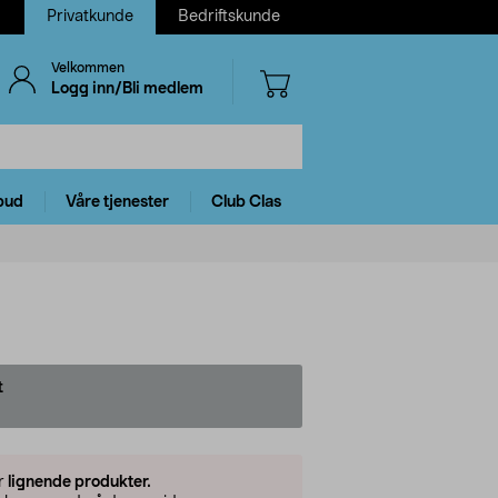
Privatkunde
Bedriftskunde
Velkommen
Logg inn/Bli medlem
bud
Våre tjenester
Club Clas
t
er
lignende produkter.