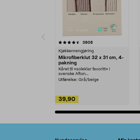
5av 5 stjerner
4.5av 5 stjerner
anmeldelser
3808
Kjøkkenrengjøring
Mikrofiberklut 32 x 31 cm, 4-
pakning
Kåret til «soleklar favoritt» i
svenske Afton...
Utførelse:
Grå/beige
39,90
Legg i handlekurv
Bunntekst