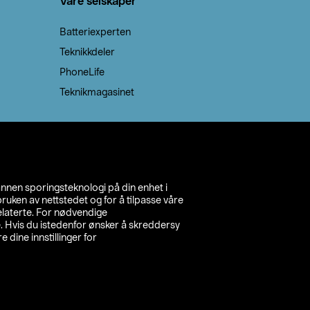
Våre selskaper
Batteriexperten
Teknikkdeler
PhoneLife
Teknikmagasinet
annen sporingsteknologi på din enhet i
ruken av nettstedet og for å tilpasse våre
relaterte. For nødvendige
. Hvis du istedenfor ønsker å skreddersy
e dine innstillinger for
inn din butikk