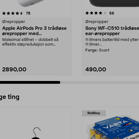
4.0 av 5 stjerner
anmeldelser
4.5 av 5 stjerner
anmeldelser
78
56
Ørepropper
Ørepropper
Apple AirPods Pro 3 trådløse
Sony WF-C510 trådløse
ørepropper med
ear-ørepropper
støyreduksjon
Maksimal stillhet – dobbelt så
11 timers batteritid med ytter
effektiv støyreduksjon som
11 timer...
forgjengeren. Apple Ai...
Farge:
Svart
2890,00
490,00
ge ting
Multibuy