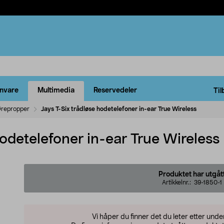
rnvare
Multimedia
Reservedeler
Til
repropper
Jays T-Six trådløse hodetelefoner in-ear True Wireless
hodetelefoner in-ear True Wireless
Produktet har utgåt
Artikkelnr.:
39-1850-1
Vi håper du finner det du leter etter und