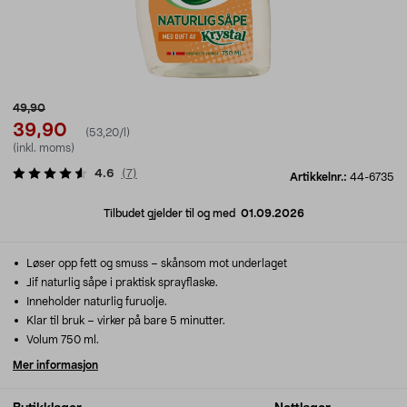
49,90
39,90
(53,20/l)
(inkl. moms)
4.6
(
7
)
Artikkelnr.:
44-6735
Tilbudet gjelder til og med
01.09.2026
Løser opp fett og smuss – skånsom mot underlaget
Jif naturlig såpe i praktisk sprayflaske.
Inneholder naturlig furuolje.
Klar til bruk – virker på bare 5 minutter.
Volum 750 ml.
Mer informasjon