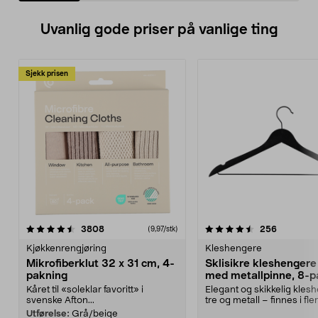
Uvanlig gode priser på vanlige ting
Sjekk prisen
4.5av 5 stjerner
anmeldelser
4.5av 5 stjerner
anmeldels
3808
256
(9,97/stk)
Kjøkkenrengjøring
Kleshengere
Mikrofiberklut 32 x 31 cm, 4-
Sklisikre kleshengere 
pakning
med metallpinne, 8-p
Kåret til «soleklar favoritt» i
Elegant og skikkelig kles
svenske Afton...
tre og metall – finnes i fle
Kleshe...
Utførelse:
Grå/beige