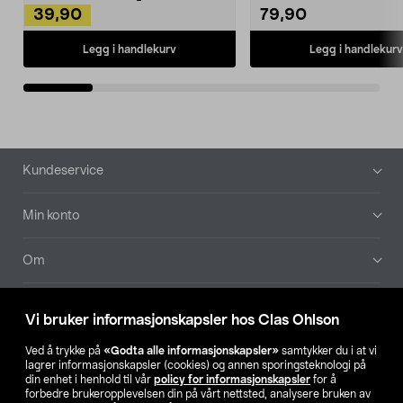
39,90
79,90
Legg i handlekurv
Legg i handlekurv
Bunntekst
Kundeservice
Min konto
Om
Aktuelt
Vi bruker informasjonskapsler hos Clas Ohlson
Våre selskaper
Ved å trykke på
«Godta alle informasjonskapsler»
samtykker du i at vi
lagrer informasjonskapsler (cookies) og annen sporingsteknologi på
din enhet i henhold til vår
policy for informasjonskapsler
for å
Finn din butikk
forbedre brukeropplevelsen din på vårt nettsted, analysere bruken av