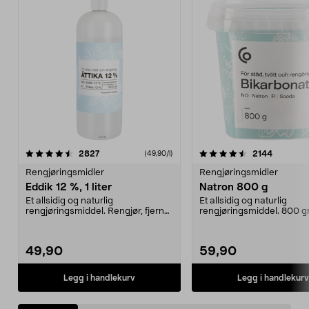
4.5 av 5 stjerner
anmeldelser
4.5 av 5 stjerner
anmeldel
2827
2144
(49,90/l)
Rengjøringsmidler
Rengjøringsmidler
Eddik 12 %, 1 liter
Natron 800 g
Et allsidig og naturlig
Et allsidig og naturlig
rengjøringsmiddel. Rengjør, fjerner
rengjøringsmiddel. 800 
kalk og avleiringer,...
natron – til rengjøring båd
49,90
59,90
Legg i handlekurv
Legg i handlekurv