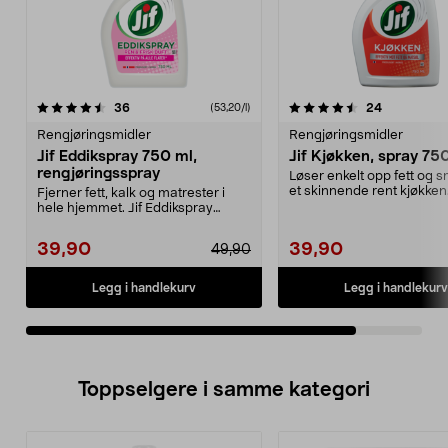
4.5av 5 stjerner
anmeldelser
anmeldelse
36
24
(53,20/l)
Rengjøringsmidler
Rengjøringsmidler
Jif Eddikspray 750 ml,
Jif Kjøkken, spray 75
rengjøringsspray
Løser enkelt opp fett og 
et skinnende rent kjøkken.
Fjerner fett, kalk og matrester i
kraftig kjøkke...
hele hjemmet. Jif Eddikspray
effektiv eddikvas...
39,90
39,90
49,90
Legg i handlekurv
Legg i handlekurv
Toppselgere i samme kategori