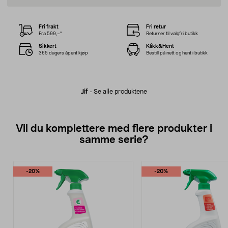
Fri frakt
Fri retur
Fra 599,–*
Returner til valgfri butikk
Sikkert
Klikk&Hent
365 dagers åpent kjøp
Bestill på nett og hent i butikk
Jif
-
Se alle produktene
Vil du komplettere med flere produkter i
samme serie?
-20%
-20%