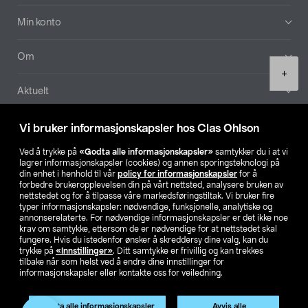
Min konto
Om
Product
+
quantity
Aktuelt
Våre selskaper
Vi bruker informasjonskapsler hos Clas Ohlson
Ved å trykke på
«Godta alle informasjonskapsler»
samtykker du i at vi
Finn din butikk
lagrer informasjonskapsler (cookies) og annen sporingsteknologi på
din enhet i henhold til vår
policy for informasjonskapsler
for å
forbedre brukeropplevelsen din på vårt nettsted, analysere bruken av
SE
NO
FI
nettstedet og for å tilpasse våre markedsføringstiltak. Vi bruker fire
typer informasjonskapsler: nødvendige, funksjonelle, analytiske og
annonserelaterte. For nødvendige informasjonskapsler er det ikke noe
krav om samtykke, ettersom de er nødvendige for at nettstedet skal
fungere. Hvis du istedenfor ønsker å skreddersy dine valg, kan du
trykke på
«Innstillinger»
. Ditt samtykke er frivillig og kan trekkes
tilbake når som helst ved å endre dine innstillinger for
informasjonskapsler eller kontakte oss for veiledning.
Privacy statement
Medlemsvilkår
Kjøpsvilkår
For bedrifter
Endre til priser ekskl. moms
Godta alle informasjonskapsler
Avvis alle