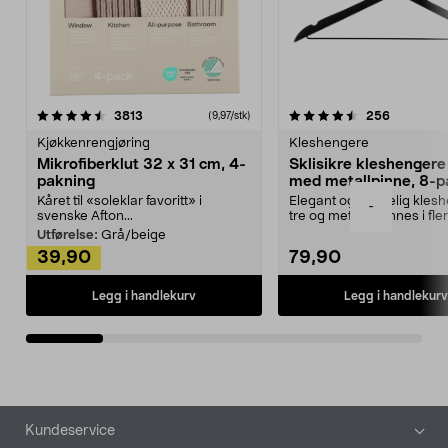
4.5av 5 stjerner
anmeldelser
4.5av 5 stjerner
anmeldels
3813
256
(9,97/stk)
Kjøkkenrengjøring
Kleshengere
Mikrofiberklut 32 x 31 cm, 4-
Sklisikre kleshengere 
pakning
med metallpinne, 8-p
Kåret til «soleklar favoritt» i
Elegant og skikkelig kles
-
svenske Afton...
tre og metall – finnes i fle
Kleshe...
Utførelse:
Grå/beige
39,90
79,90
Legg i handlekurv
Legg i handlekurv
Bunntekst
Kundeservice