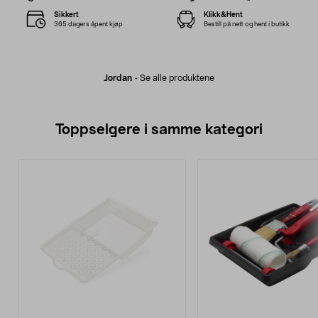
Sikkert
Klikk&Hent
365 dagers åpent kjøp
Bestill på nett og hent i butikk
Jordan
-
Se alle produktene
Toppselgere i samme kategori