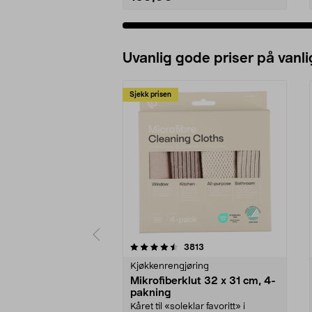
Uvanlig gode priser på vanli
Sjekk prisen
5av 5 stjerner
4.5av 5 stjerner
anmeldelser
3813
Kjøkkenrengjøring
Mikrofiberklut 32 x 31 cm, 4-
pakning
Kåret til «soleklar favoritt» i