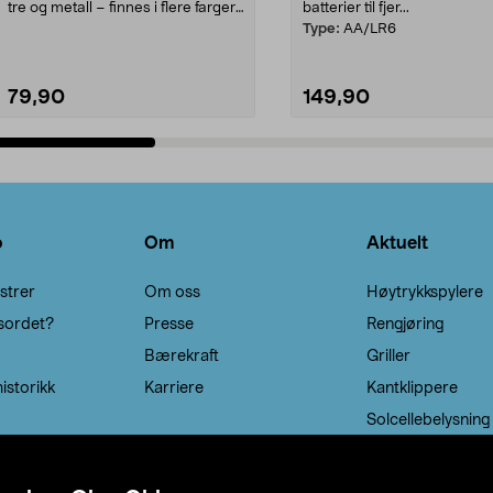
tre og metall – finnes i flere farger.
batterier til fjer...
Kleshe...
Type:
AA/LR6
79,90
149,90
Legg i handlekurv
Legg i handlekurv
o
Om
Aktuelt
strer
Om oss
Høytrykkspylere
sordet?
Presse
Rengjøring
Bærekraft
Griller
istorikk
Karriere
Kantklippere
Solcellebelysning