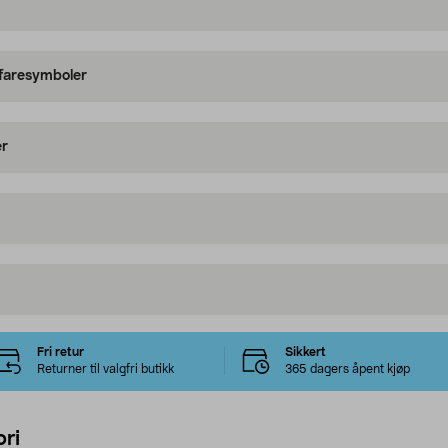
 faresymboler
er
Fri retur
Sikkert
Returner til valgfri butikk
365 dagers åpent kjøp
ri