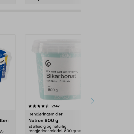
er
4.0av 5 stjerner
anmeldelser
4.5
2147
4
Rengjøringsmidler
Levende lys
tteri
Natron 800 g
Telys steari
prosent ste
Et allsidig og naturlig
rengjøringsmiddel. 800 gram
AA-
100 % stearin