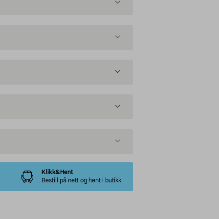
Klikk&Hent
Bestill på nett og hent i butikk