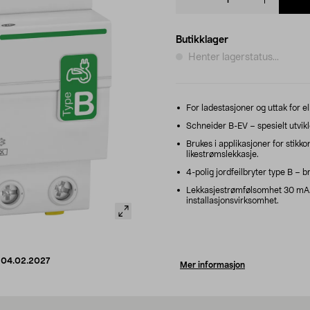
quantity
Butikklager
Henter lagerstatus...
For ladestasjoner og uttak for el
Schneider B-EV – spesielt utviklet
Brukes i applikasjoner for stikko
likestrømslekkasje.
4-polig jordfeilbryter type B – 
Lekkasjestrømfølsomhet 30 mA. 
installasjonsvirksomhet.
d
04.02.2027
Mer informasjon