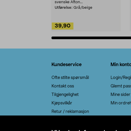
svenske Afton...
Utførelse:
Grå/beige
39,90
Legg i handlekurv
Bunntekst
Kundeservice
Min kont
Ofte stilte spørsmål
Login/Regi
Kontakt oss
Glemt pas
Tilgjengelighet
Mine sider
Kjøpsvilkår
Min ordreh
Retur / reklamasjon
EE-avfall
Cookie policy