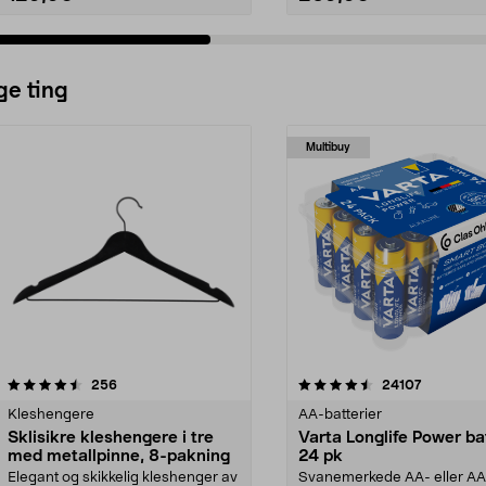
ge ting
Multibuy
4.5av 5 stjerner
anmeldelser
4.5av 5 stjerner
anmeldels
256
24107
Kleshengere
AA-batterier
Sklisikre kleshengere i tre
Varta Longlife Power ba
med metallpinne, 8-pakning
24 pk
Elegant og skikkelig kleshenger av
Svanemerkede AA- eller A