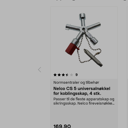
5 av 5 stjerner
4.5 av 5 stjerner
anmeldelser
9
Normsentraler og tilbehør
Nelco CS 5 universalnøkkel
for koblingsskap, 4 stk.
Passer til de fleste apparatskap og
sikringsskap. Nelco fireveisnøkkel
CS 5 med ...
169,90