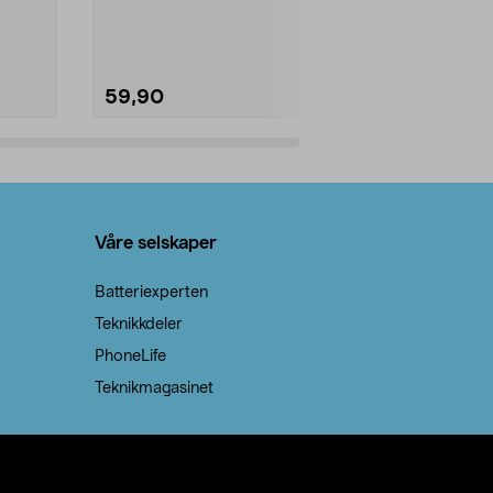
natron – til rengjøring både...
råvarer. Produ
brenner med e
59,90
69,90
Legg i handlekurv
Legg 
Våre selskaper
Batteriexperten
Teknikkdeler
PhoneLife
Teknikmagasinet