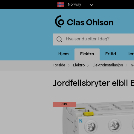
Select
Norway
market
Hjem
Elektro
Fritid
Je
Forside
Elektro
Elektroinstallasjon
N
Jordfeilsbryter elbi
-11%