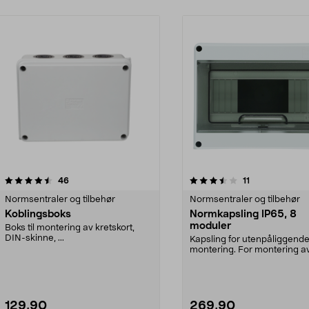
3.5 av 5 stjerner
anmeldelser
4.0 av 5 stjerner
anmeldelser
46
11
Normsentraler og tilbehør
Normsentraler og tilbehør
Koblingsboks
Normkapsling IP65, 8
moduler
Boks til montering av kretskort,
DIN-skinne, ...
Kapsling for utenpåliggend
montering. For montering a
jordfeilbrytere, kobling...
129,90
269,90