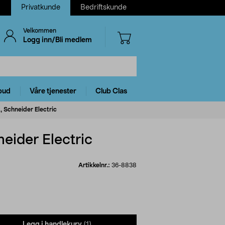
Privatkunde
Bedriftskunde
Velkommen
Logg inn/Bli medlem
bud
Våre tjenester
Club Clas
, Schneider Electric
eider Electric
Artikkelnr.:
36-8838
Legg i handlekurv
(1)