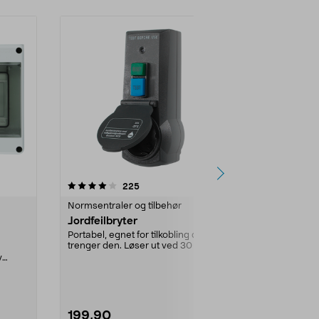
4.5 av 5 stjerner
anmeldelser
3.5
225
1
Normsentraler og tilbehør
Normsentraler
Jordfeilbryter
GDS Electri
3–5 module
Portabel, egnet for tilkobling der du
trenger den. Løser ut ved 30 mA
e
Vanntett kapsl
lekkasjest...
v
utenpåliggen
beskytt sikring
199,90
199,90