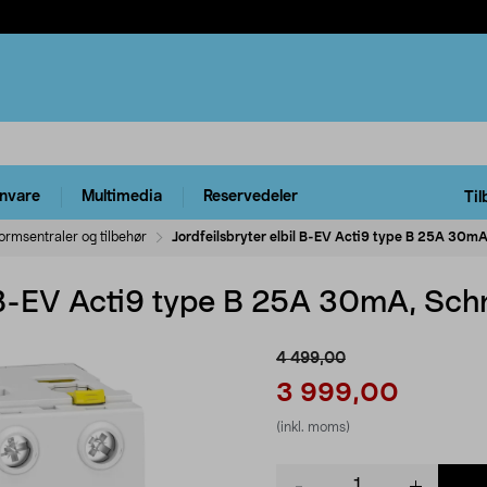
rnvare
Multimedia
Reservedeler
Til
ormsentraler og tilbehør
Jordfeilsbryter elbil B-EV Acti9 type B 25A 30mA
l B-EV Acti9 type B 25A 30mA, Schn
4 499,00
3 999,00
(inkl. moms)
Product