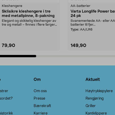
Kleshengere
AA-batterier
Sklisikre kleshengere i tre
Varta Longlife Power ba
med metallpinne, 8-pakning
24 pk
Elegant og skikkelig kleshenger av
Svanemerkede AA- eller A
tre og metall – finnes i flere farger.
batterier til fjer...
Kleshe...
Type:
AA/LR6
79,90
149,90
Legg i handlekurv
Legg i handlekurv
o
Om
Aktuelt
strer
Om oss
Høytrykkspylere
sordet?
Presse
Rengjøring
Bærekraft
Griller
istorikk
Karriere
Kantklippere