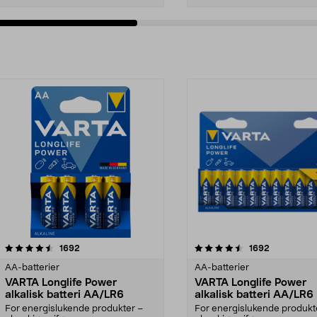
4.5av 5 stjerner
anmeldelser
anmeldelse
1692
1692
AA-batterier
AA-batterier
VARTA Longlife Power
VARTA Longlife Power
alkalisk batteri AA/LR6
alkalisk batteri AA/LR6
For energislukende produkter –
For energislukende produkt