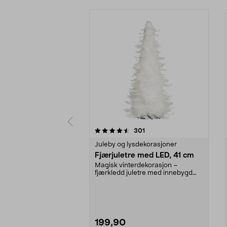
5 av 5 stjerner
4.5 av 5 stjerner
anmeldelser
301
Juleby og lysdekorasjoner
Fjærjuletre med LED, 41 cm
Magisk vinterdekorasjon –
fjærkledd juletre med innebygd
LED-belysning. Treet sp...
199,90