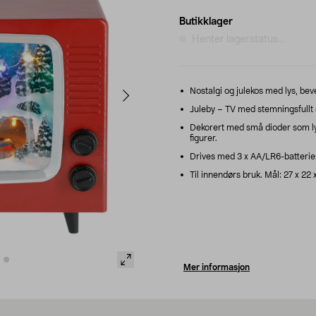
Butikklager
Henter lagerstatus...
Nostalgi og julekos med lys, bev
Juleby – TV med stemningsfullt
Dekorert med små dioder som lyse
figurer.
Drives med 3 x AA/LR6-batterier 
Til innendørs bruk. Mål: 27 x 22 
Mer informasjon