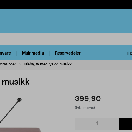
rnvare
Multimedia
Reservedeler
Til
korasjoner
Juleby, tv med lys og musikk
g musikk
399,90
(inkl. moms)
Product
quantity