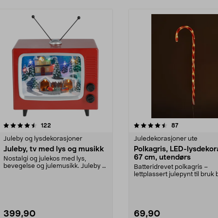
4.5 av 5 stjerner
anmeldelser
4.5 av 5 stjerner
anmeldelser
122
87
Juleby og lysdekorasjoner
Juledekorasjoner ute
Juleby, tv med lys og musikk
Polkagris, LED-lysdekor
67 cm, utendørs
Nostalgi og julekos med lys,
bevegelse og julemusikk. Juleby –
Batteridrevet polkagris –
TV med stemningsf...
lettplassert julepynt til bruk
ute og inne. LED-p...
399,90
69,90