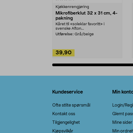
Kjøkkenrengjøring
Mikrofiberklut 32 x 31 cm, 4-
pakning
Kåret til «soleklar favoritt» i
svenske Afton...
Utførelse:
Grå/beige
39,90
Legg i handlekurv
Bunntekst
Kundeservice
Min kont
Ofte stilte spørsmål
Login/Regi
Kontakt oss
Glemt pas
Tilgjengelighet
Mine sider
Kjøpsvilkår
Min ordreh