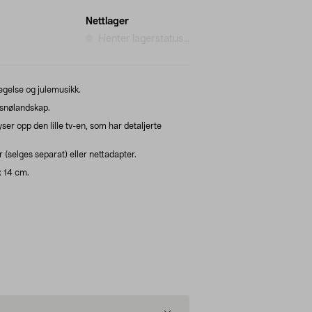
Nettlager
Henter lagerstatus...
egelse og julemusikk.
 snølandskap.
r opp den lille tv-en, som har detaljerte
(selges separat) eller nettadapter.
x 14 cm.