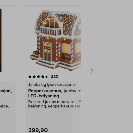
4.0 av 5 stjerner
anmeldelser
4.5
220
2
Juleby og lysdekorasjoner
Juledekorasj
asjon,
Pepperkakehus, juleby med
Konstsmide
LED-belysning
med lys, 6
Dekorert juleby med varm LED-
Stor julepynt 
 både
belysning. Pepperkakehuset du
med flerfarge
kan sette frem år ett...
Konstsmide te
399,90
1299,00