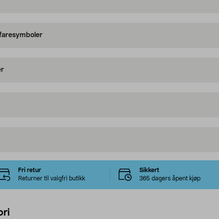
 faresymboler
er
Fri retur
Sikkert
Returner til valgfri butikk
365 dagers åpent kjøp
ri