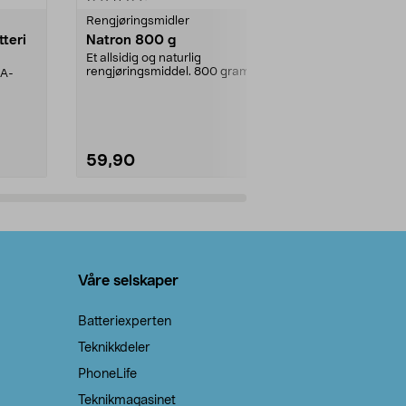
Rengjøringsmidler
Levende lys
tteri
Natron 800 g
Telys steari
prosent ste
Et allsidig og naturlig
rengjøringsmiddel. 800 gram
AA-
100 % stearin
natron – til rengjøring både...
råvarer. Produ
brenner med e
59,90
69,90
Legg i handlekurv
Legg 
Våre selskaper
Batteriexperten
Teknikkdeler
PhoneLife
Teknikmagasinet