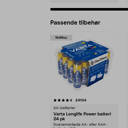
Passende tilbehør
Multibuy
5av 5 stjerner
4.5av 5 stjerner
anmeldelser
24104
AA-batterier
Varta Longlife Power batteri
24 pk
Svanemerkede AA- eller AAA-