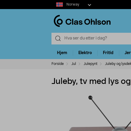
Select
Norway
market
Hjem
Elektro
Fritid
Je
Forside
Jul
Julepynt
Juleby og lysde
Juleby, tv med lys o