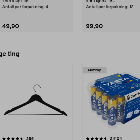
«bra kjøp» ifø...
«bra kjøp» ifø...
Antall per forpakning:
4
Antall per forpakning:
12
49,90
99,90
Legg i handlekurv
Legg i handlekurv
ge ting
Multibuy
4.5av 5 stjerner
anmeldelser
4.5av 5 stjerner
anmeldels
256
24104