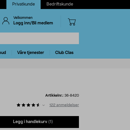
Privatkunde
Bedriftskunde
Velkommen
Logg inn/Bli medlem
bud
Våre tjenester
Club Clas
Artikkelnr.:
36-8420
122
anmeldelser
Legg i handlekurv
(1)