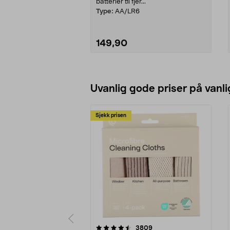
batterier til fjer...
Type:
AA/LR6
149,90
Legg i handlekurv
Uvanlig gode priser på vanli
Sjekk prisen
5av 5 stjerner
4.5av 5 stjerner
anmeldelser
3809