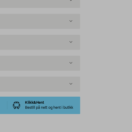
Klikk&Hent
Bestill på nett og hent i butikk