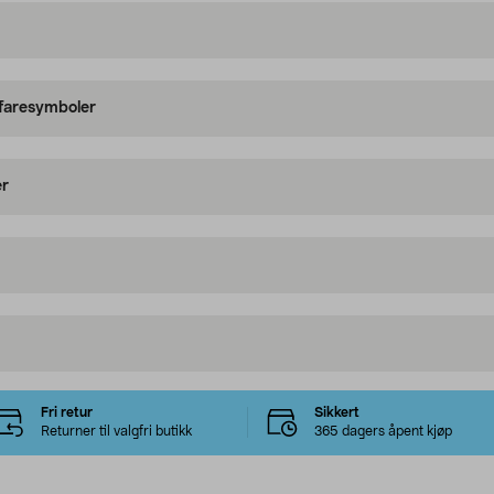
 faresymboler
er
Fri retur
Sikkert
Returner til valgfri butikk
365 dagers åpent kjøp