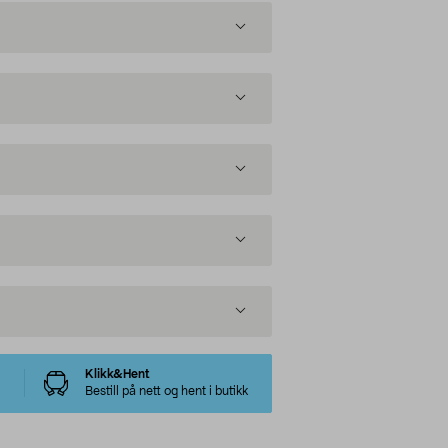
Klikk&Hent
Bestill på nett og hent i butikk