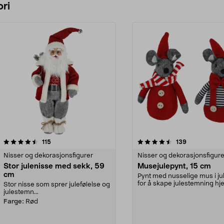
ri
4.5 av 5 stjerner
anmeldelser
4.5 av 5 stjerner
anmeldelser
115
139
Nisser og dekorasjonsfigurer
Nisser og dekorasjonsfigure
Stor julenisse med sekk, 59
Musejulepynt, 15 cm
cm
Pynt med nusselige mus i ju
for å skape julestemning h
Stor nisse som sprer julefølelse og
Musejulepynt ...
julestemn...
Farge:
Rød