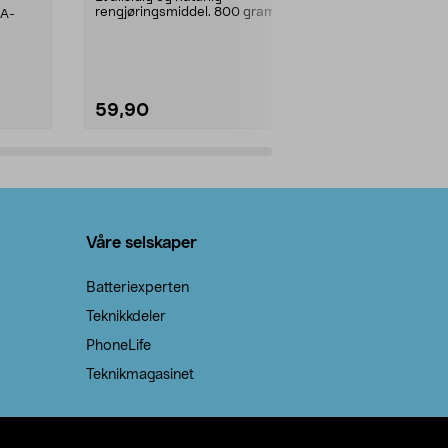
rengjøringsmiddel. 800 gram
AA-
100 % stearin
natron – til rengjøring både...
råvarer. Produ
brenner med e
59,90
69,90
Legg i handlekurv
Legg 
Våre selskaper
Batteriexperten
Teknikkdeler
PhoneLife
Teknikmagasinet