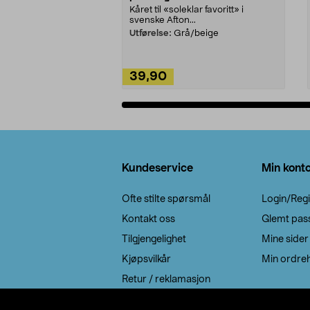
Kåret til «soleklar favoritt» i
svenske Afton...
Utførelse:
Grå/beige
39,90
Legg i handlekurv
Bunntekst
Kundeservice
Min kont
Ofte stilte spørsmål
Login/Regi
Kontakt oss
Glemt pas
Tilgjengelighet
Mine sider
Kjøpsvilkår
Min ordreh
Retur / reklamasjon
EE-avfall