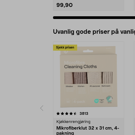
99,90
Uvanlig gode priser på vanli
Sjekk prisen
5av 5 stjerner
4.5av 5 stjerner
anmeldelser
3813
Kjøkkenrengjøring
Mikrofiberklut 32 x 31 cm, 4-
pakning