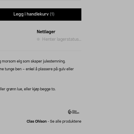
Legg i handlekurv
(1)
Nettlager
Henter lagerstatus...
g morsom elg som skaper julestemning.
ine tunge ben – enkel å plassere på gulv eller
ller grønn lue, eller kjøp begge to.
Clas Ohlson
-
Se alle produktene