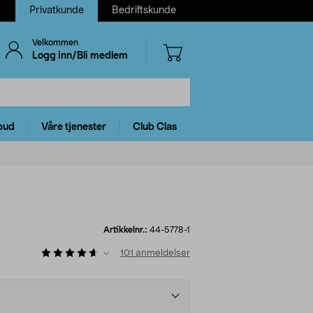
Privatkunde
Bedriftskunde
Velkommen
Logg inn/Bli medlem
bud
Våre tjenester
Club Clas
Artikkelnr.:
44-5778-1
101
anmeldelser