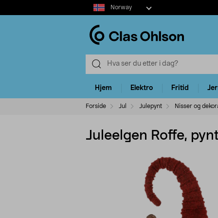
Select
Norway
market
Hjem
Elektro
Fritid
Je
Forside
Jul
Julepynt
Nisser og dekor
Juleelgen Roffe, pyn