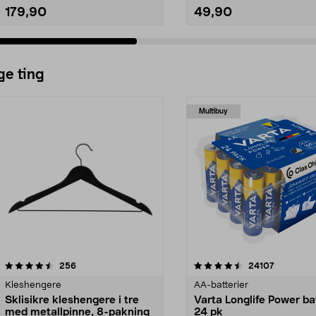
179,90
49,90
ge ting
Multibuy
4.5av 5 stjerner
anmeldelser
4.5av 5 stjerner
anmeldels
256
24107
Kleshengere
AA-batterier
Sklisikre kleshengere i tre
Varta Longlife Power ba
med metallpinne, 8-pakning
24 pk