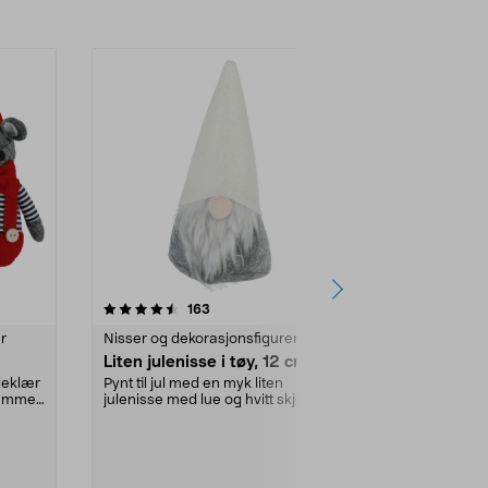
4.5 av 5 stjerner
anmeldelser
4.5
163
8
r
Nisser og dekorasjonsfigurer
Nisser og dek
Liten julenisse i tøy, 12 cm
Julenisse i 
cm
leklær
Pynt til jul med en myk liten
jemme.
julenisse med lue og hvitt skjegg.
Liten, stødig t
Julenisse som k...
grått. Sett nis
bordet elle...