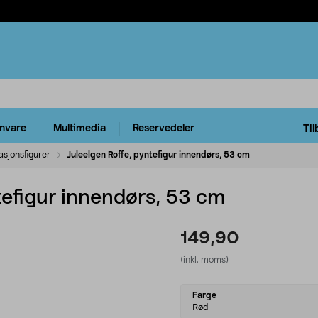
rnvare
Multimedia
Reservedeler
Til
asjonsfigurer
Juleelgen Roffe, pyntefigur innendørs, 53 cm
tefigur innendørs, 53 cm
149,90
(inkl. moms)
Select
Farge
variant
Rød