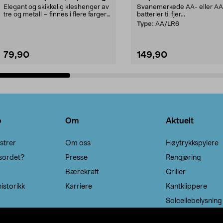
Elegant og skikkelig kleshenger av
Svanemerkede AA- eller A
tre og metall – finnes i flere farger.
batterier til fjer...
Kleshe...
Type:
AA/LR6
79,90
149,90
Legg i handlekurv
Legg i handlekurv
o
Om
Aktuelt
strer
Om oss
Høytrykkspylere
sordet?
Presse
Rengjøring
Bærekraft
Griller
istorikk
Karriere
Kantklippere
Solcellebelysning