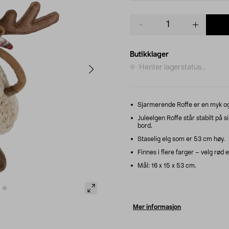
Product
quantity
Butikklager
Henter lagerstatus...
Sjarmerende Roffe er en myk o
Juleelgen Roffe står stabilt på s
bord.
Staselig elg som er 53 cm høy.
Finnes i flere farger – velg rød e
Mål: 16 x 15 x 53 cm.
Mer informasjon