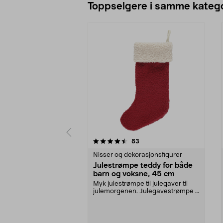
Toppselgere i samme katego
5 av 5 stjerner
4.5 av 5 stjerner
anmeldelser
83
Nisser og dekorasjonsfigurer
Julestrømpe teddy for både
barn og voksne, 45 cm
Myk julestrømpe til julegaver til
julemorgenen. Julegavestrømpe i
Oeko Tex-merke...