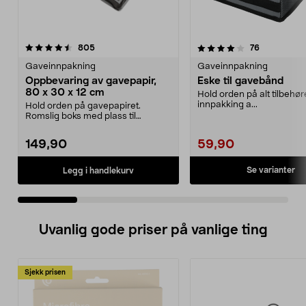
4.0 av 5 stjerner
anmeldelser
4.5 av 5 stjerner
anmeldelse
805
76
Gaveinnpakning
Gaveinnpakning
Oppbevaring av gavepapir,
Eske til gavebånd
80 x 30 x 12 cm
Hold orden på alt tilbehøret
innpakking a...
Hold orden på gavepapiret.
Romslig boks med plass til
gavepapir, gavebånd, teip ...
149,90
59,90
Se varianter
Legg i handlekurv
Uvanlig gode priser på vanlige ting
Sjekk prisen