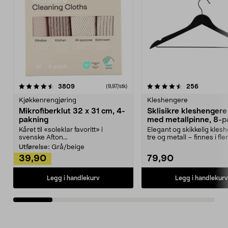
4.5av 5 stjerner
anmeldelser
4.5av 5 stjerner
anmeldels
3809
256
(9,97/stk)
Kjøkkenrengjøring
Kleshengere
Mikrofiberklut 32 x 31 cm, 4-
Sklisikre kleshengere 
pakning
med metallpinne, 8-p
Kåret til «soleklar favoritt» i
Elegant og skikkelig kles
svenske Afton...
tre og metall – finnes i fle
Kleshe...
Utførelse:
Grå/beige
39,90
79,90
Legg i handlekurv
Legg i handlekurv