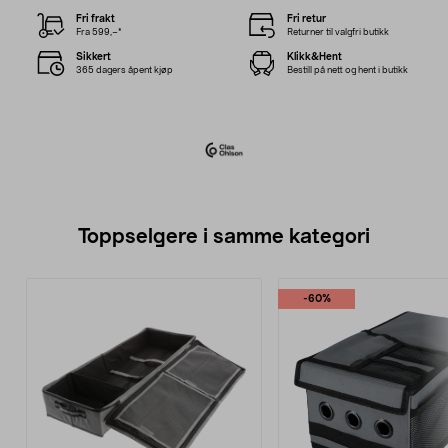
Fri frakt
Fri retur
Fra 599,–*
Returner til valgfri butikk
Sikkert
Klikk&Hent
365 dagers åpent kjøp
Bestill på nett og hent i butikk
Toppselgere i samme kategori
-60%