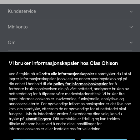
Bunntekst
Kundeservice
Min konto
Om
Aktuelt
Vi bruker informasjonskapsler hos Clas Ohlson
Våre selskaper
Ved å trykke på
«Godta alle informasjonskapsler»
samtykker du i at vi
lagrer informasjonskapsler (cookies) og annen sporingsteknologi på
din enhet i henhold til vår
policy for informasjonskapsler
for å
Finn din butikk
forbedre brukeropplevelsen din på vårt nettsted, analysere bruken av
nettstedet og for å tilpasse våre markedsføringstiltak. Vi bruker fire
typer informasjonskapsler: nødvendige, funksjonelle, analytiske og
annonserelaterte. For nødvendige informasjonskapsler er det ikke noe
SE
NO
FI
krav om samtykke, ettersom de er nødvendige for at nettstedet skal
fungere. Hvis du istedenfor ønsker å skreddersy dine valg, kan du
trykke på
«Innstillinger»
. Ditt samtykke er frivillig og kan trekkes
tilbake når som helst ved å endre dine innstillinger for
informasjonskapsler eller kontakte oss for veiledning.