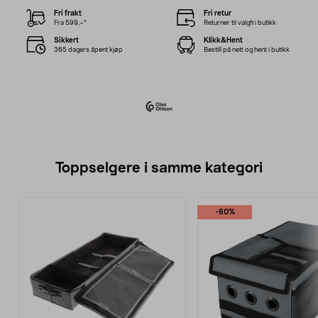
Fri frakt
Fri retur
Fra 599,–*
Returner til valgfri butikk
Sikkert
Klikk&Hent
365 dagers åpent kjøp
Bestill på nett og hent i butikk
Toppselgere i samme kategori
-60%