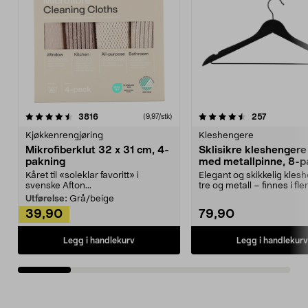
4.5av 5 stjerner
anmeldelser
4.5av 5 stjerner
anmeldels
3816
257
(9,97/stk)
Kjøkkenrengjøring
Kleshengere
Mikrofiberklut 32 x 31 cm, 4-
Sklisikre kleshengere 
pakning
med metallpinne, 8-p
Kåret til «soleklar favoritt» i
Elegant og skikkelig kles
svenske Afton...
tre og metall – finnes i fle
Kleshe...
Utførelse:
Grå/beige
39,90
79,90
Legg i handlekurv
Legg i handlekurv