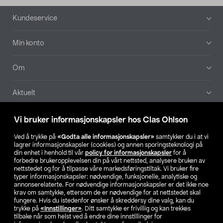
Bunntekst
Kundeservice
Min konto
Om
Aktuelt
Våre selskaper
Vi bruker informasjonskapsler hos Clas Ohlson
Ved å trykke på
«Godta alle informasjonskapsler»
samtykker du i at vi
Finn din butikk
lagrer informasjonskapsler (cookies) og annen sporingsteknologi på
din enhet i henhold til vår
policy for informasjonskapsler
for å
forbedre brukeropplevelsen din på vårt nettsted, analysere bruken av
SE
NO
FI
nettstedet og for å tilpasse våre markedsføringstiltak. Vi bruker fire
typer informasjonskapsler: nødvendige, funksjonelle, analytiske og
annonserelaterte. For nødvendige informasjonskapsler er det ikke noe
krav om samtykke, ettersom de er nødvendige for at nettstedet skal
fungere. Hvis du istedenfor ønsker å skreddersy dine valg, kan du
trykke på
«Innstillinger»
. Ditt samtykke er frivillig og kan trekkes
tilbake når som helst ved å endre dine innstillinger for