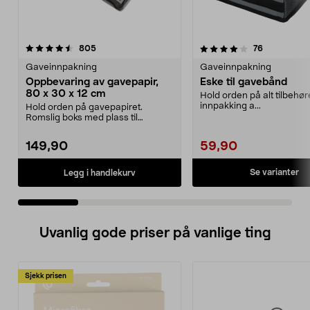
4.0 av 5 stjerner
anmeldelser
4.5 av 5 stjerner
anmeldelse
805
76
Gaveinnpakning
Gaveinnpakning
Oppbevaring av gavepapir,
Eske til gavebånd
80 x 30 x 12 cm
Hold orden på alt tilbehøret
innpakking a...
Hold orden på gavepapiret.
Romslig boks med plass til
gavepapir, gavebånd, teip ...
149,90
59,90
Se varianter
Legg i handlekurv
Uvanlig gode priser på vanlige ting
Sjekk prisen