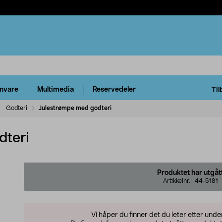
rnvare
Multimedia
Reservedeler
Til
Godteri
Julestrømpe med godteri
dteri
Produktet har utgåt
Artikkelnr.:
44-5181
Vi håper du finner det du leter etter und