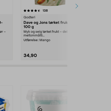
4.5 av 5 stjerner
anmeldelser
4.5
138
8
Godteri
Godteri
0-
Dave og Jons tørket frukt,
Sunshine De
100 g
mango, 100
ør –
Myk og seig tørket frukt – deilig
Søt tørket mang
mellommålti...
Sunshin...
Utførelse:
Mango
Utførelse:
Swe
Mango
34,90
39,90