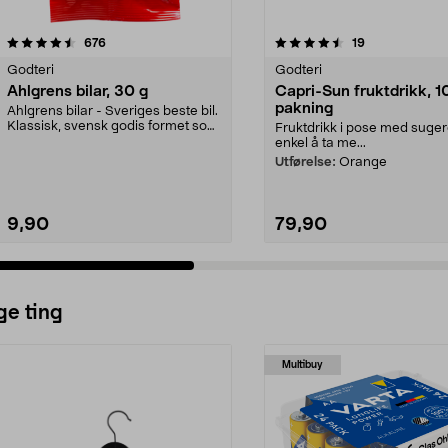
4.5 av 5 stjerner
anmeldelser
4.5 av 5 stjerner
anmeldelser
676
19
Godteri
Godteri
Ahlgrens bilar, 30 g
Capri-Sun fruktdrikk, 1
pakning
Ahlgrens bilar - Sveriges beste bil.
Klassisk, svensk godis formet som
Fruktdrikk i pose med suger
seige bil...
enkel å ta me...
Utførelse:
Orange
9,90
79,90
ge ting
Multibuy