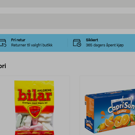
Fri retur
Sikkert
Returner til valgfri butikk
365 dagers åpent kjøp
ri