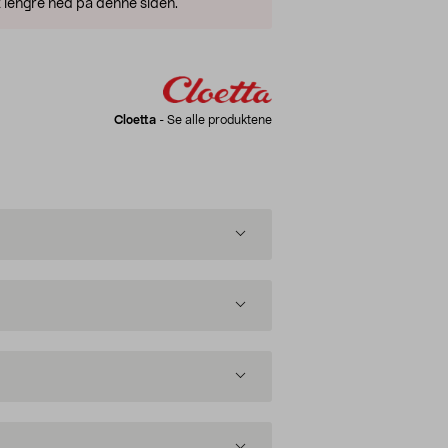
 lengre ned på denne siden.
Cloetta
-
Se alle produktene