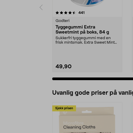
5 av 5 stjerner
4.5 av 5 stjerner
anmeldelser
441
Godteri
Tyggegummi Extra
Sweetmint på boks, 84 g
Sukkerfri tyggegummi med en
frisk mintsmak. Extra Sweet Mint
er en gelatinfri og...
49,90
Uvanlig gode priser på vanli
Sjekk prisen