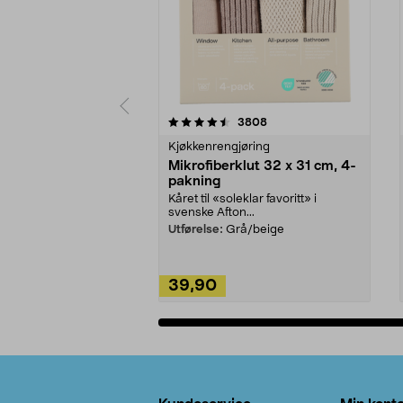
5av 5 stjerner
4.5av 5 stjerner
anmeldelser
3808
Kjøkkenrengjøring
Mikrofiberklut 32 x 31 cm, 4-
pakning
Kåret til «soleklar favoritt» i
svenske Afton...
Utførelse:
Grå/beige
39,90
Legg i handlekurv
Bunntekst