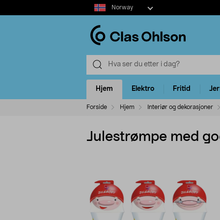
Select
Norway
market
Hjem
Elektro
Fritid
Je
Forside
Hjem
Interiør og dekorasjoner
Julestrømpe med go