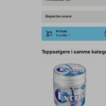
Eksperten svarer
Fri frakt
Fra 599,–*
Toppselgere i samme katego