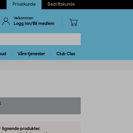
Privatkunde
Bedriftskunde
Velkommen
Logg inn/Bli medlem
bud
Våre tjenester
Club Clas
t
er
lignende produkter.