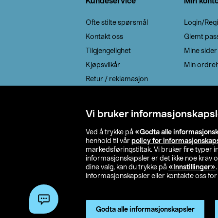
Kundeservice
Min kont
Ofte stilte spørsmål
Login/Regi
Kontakt oss
Glemt pas
Tilgjengelighet
Mine sider
Kjøpsvilkår
Min ordreh
Retur / reklamasjon
EE-avfall
Cookie policy
Vi bruker informasjonskapsl
Leveringsalternativ
Ved å trykke på
«Godta alle informasjons
henhold til vår
policy for informasjonskap
markedsføringstiltak. Vi bruker fire typer
informasjonskapsler er det ikke noe krav 
dine valg, kan du trykke på
«Innstillinger»
informasjonskapsler eller kontakte oss for 
© 2026 Clas Oh
Godta alle informasjonskapsler