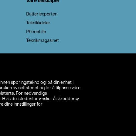
Våre selskaper
Batteriexperten
Teknikkdeler
PhoneLife
Teknikmagasinet
annen sporingsteknologi på din enhet i
ruken av nettstedet og for å tilpasse våre
relaterte. For nødvendige
. Hvis du istedenfor ønsker å skreddersy
e dine innstillinger for
inn din butikk