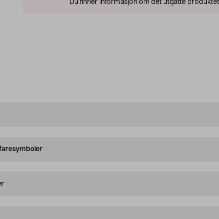
Du finner informasjon om det utgåtte produktet
 faresymboler
er