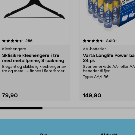
4.5av 5 stjerner
anmeldelser
4.5av 5 stjerner
anmeldels
256
24101
Kleshengere
AA-batterier
Sklisikre kleshengere i tre
Varta Longlife Power ba
med metallpinne, 8-pakning
24 pk
Elegant og skikkelig kleshenger av
Svanemerkede AA- eller A
tre og metall – finnes i flere farger.
batterier til fjer...
Kleshe...
Type:
AA/LR6
79,90
149,90
Legg i handlekurv
Legg i handlekurv