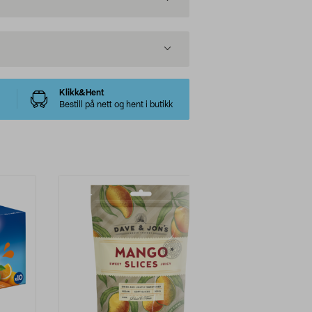
Klikk&Hent
Bestill på nett og hent i butikk