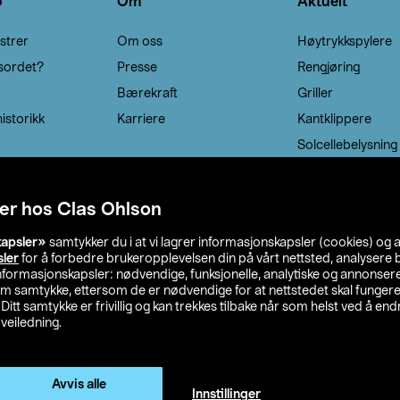
o
Om
Aktuelt
strer
Om oss
Høytrykkspylere
sordet?
Presse
Rengjøring
Bærekraft
Griller
istorikk
Karriere
Kantklippere
Solcellebelysning
er hos Clas Ohlson
kapsler»
samtykker du i at vi lagrer informasjonskapsler (cookies) og 
sler
for å forbedre brukeropplevelsen din på vårt nettsted, analysere b
 informasjonskapsler: nødvendige, funksjonelle, analytiske og annonse
om samtykke, ettersom de er nødvendige for at nettstedet skal fungere
. Ditt samtykke er frivillig og kan trekkes tilbake når som helst ved å endr
veiledning.
lson
Privacy statement
Medlemsvilkår
Kjøpsvilkår
F
Endre til priser ekskl. moms
Avvis alle
Innstillinger