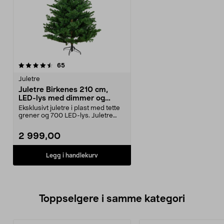
anmeldelser
65
Juletre
Juletre Birkenes 210 cm,
LED-lys med dimmer og
timer
Eksklusivt juletre i plast med tette
grener og 700 LED-lys. Juletre
Birkenes – d...
2 999,00
Legg i handlekurv
Toppselgere i samme kategori