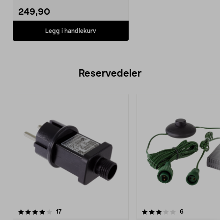
249,90
Legg i handlekurv
Reservedeler
3.5av 5 stjerner
anmeldelser
5.0av 5 stjerner
anmeldelser
17
6