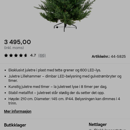
3 495,00
(inkl. moms)
4.7
(
66
)
Artikkelnr.:
44-5825
Eksklusivt juletre i plast med tette grener og 600 LED-lys.
Juletre Lillehammer – dimbar LED-belysning med gulvstrømbryter og
timer.
Kunstig juletre med timer – la juletreet lyse i 8 timer per dag.
Stabil metallfot – juletreet står stødig der du setter det opp.
Høyde: 210 cm. Diameter: 145 cm. IP44. Belysningen kan dimmes i 4
trinn.
Mer informasjon
Nettlager
Butikklager