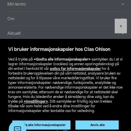
Min konto
Om
Product
+
quantity
Aktuelt
Våre selskaper
Vi bruker informasjonskapsler hos Clas Ohlson
Ved å trykke på
«Godta alle informasjonskapsler»
samtykker du i at vi
Finn din butikk
lagrer informasjonskapsler (cookies) og annen sporingsteknologi på
din enhet i henhold til vår
policy for informasjonskapsler
for å
forbedre brukeropplevelsen din på vårt nettsted, analysere bruken av
SE
NO
FI
nettstedet og for å tilpasse våre markedsføringstiltak. Vi bruker fire
typer informasjonskapsler: nødvendige, funksjonelle, analytiske og
annonserelaterte. For nødvendige informasjonskapsler er det ikke noe
krav om samtykke, ettersom de er nødvendige for at nettstedet skal
fungere. Hvis du istedenfor ønsker å skreddersy dine valg, kan du
trykke på
«Innstillinger»
. Ditt samtykke er frivillig og kan trekkes
tilbake når som helst ved å endre dine innstillinger for
informasjonskapsler eller kontakte oss for veiledning.
Privacy statement
Medlemsvilkår
Kjøpsvilkår
For bedrifter
Endre til priser ekskl. moms
Godta alle informasjonskapsler
Avvis alle
Legg i handlekurv
(1)