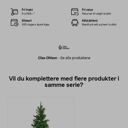
Fri frakt
Fri retur
Fra 599,–*
Returner til valgfri butikk
Sikkert
Klikk&Hent
365 dagers åpent kjøp
Bestill på nett og hent i butikk
Clas Ohlson
-
Se alle produktene
Vil du komplettere med flere produkter i
samme serie?