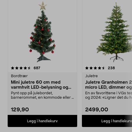
4.5 av 5 stjerner
anmeldelser
4.5 av 5 stjerner
anmeldels
687
238
Bordtrær
Juletre
Mini juletre 60 cm med
Juletre Granholmen 2
varmhvit LED-belysning og
micro LED, dimmer og
pynt
Pynt opp på julebordet,
En av favorittene i VGs te
barnerommet, en kommode eller i
og 2024: «Ligner det du h
et vindu. Minijuletre me...
skogen». Gr...
129,90
2499,00
Legg i handlekurv
Legg i handlekurv