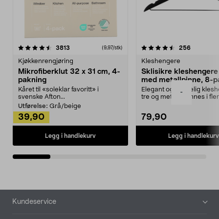
4.5av 5 stjerner
anmeldelser
4.5av 5 stjerner
anmeldels
3813
256
(9,97/stk)
Kjøkkenrengjøring
Kleshengere
Mikrofiberklut 32 x 31 cm, 4-
Sklisikre kleshengere 
pakning
med metallpinne, 8-p
Kåret til «soleklar favoritt» i
Elegant og skikkelig kles
-
svenske Afton...
tre og metall – finnes i fle
Kleshe...
Utførelse:
Grå/beige
39,90
79,90
Legg i handlekurv
Legg i handlekurv
Bunntekst
Kundeservice