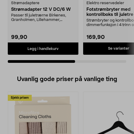
Strømadaptere
Elektro reservedeler
Strømadapter 12 V DC/6 W
Fotstrømbryter med
kontrollboks til juletre
Passer til juletrærne Birkenes,
med dimmerfunksjon
Granholmen, Lillehammer,
Strømbryter og kontrollb
Vinterviken, alle 210 c...
timer
dimmerfunksjon i 4 trinn 
timers timer, til ...
99,90
169,90
Se varianter
Legg i handlekurv
Uvanlig gode priser på vanlige ting
Sjekk prisen