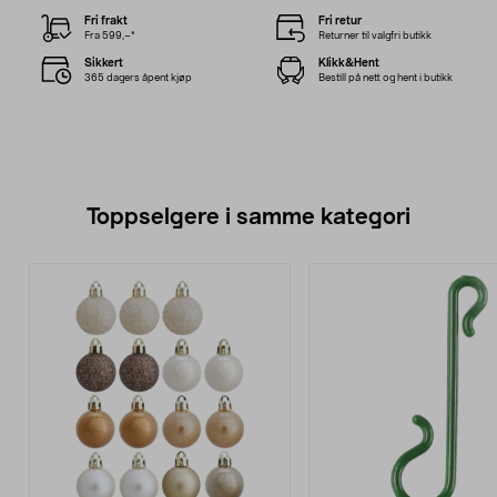
Fri frakt
Fri retur
Fra 599,–*
Returner til valgfri butikk
Sikkert
Klikk&Hent
365 dagers åpent kjøp
Bestill på nett og hent i butikk
Toppselgere i samme kategori