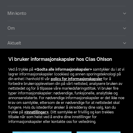
Min konto
Om
Aktuelt
Våre selskaper
Vi bruker informasjonskapsler hos Clas Ohlson
Ved å trykke på
«Godta alle informasjonskapsler»
samtykker du i at vi
Finn din butikk
lagrer informasjonskapsler (cookies) og annen sporingsteknologi på
din enhet i henhold til vår
policy for informasjonskapsler
for å
forbedre brukeropplevelsen din på vårt nettsted, analysere bruken av
SE
NO
FI
nettstedet og for å tilpasse våre markedsføringstiltak. Vi bruker fire
typer informasjonskapsler: nødvendige, funksjonelle, analytiske og
annonserelaterte. For nødvendige informasjonskapsler er det ikke noe
krav om samtykke, ettersom de er nødvendige for at nettstedet skal
fungere. Hvis du istedenfor ønsker å skreddersy dine valg, kan du
trykke på
«Innstillinger»
. Ditt samtykke er frivillig og kan trekkes
tilbake når som helst ved å endre dine innstillinger for
informasjonskapsler eller kontakte oss for veiledning.
Privacy statement
Medlemsvilkår
Kjøpsvilkår
For bedrifter
Endre til priser ekskl. moms