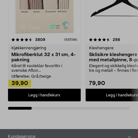
4.5av 5 stjerner
anmeldelser
4.5av 5 stjerner
anmeldels
3809
256
(9,97/stk)
Kjøkkenrengjøring
Kleshengere
Mikrofiberklut 32 x 31 cm, 4-
Sklisikre kleshengere 
pakning
med metallpinne, 8-p
Kåret til «soleklar favoritt» i
Elegant og skikkelig kles
svenske Afton...
tre og metall – finnes i fle
Kleshe...
Utførelse:
Grå/beige
39,90
79,90
Legg i handlekurv
Legg i handlekurv
Bunntekst
Kundeservice