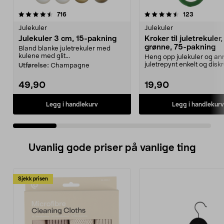
4.5 av 5 stjerner
anmeldelser
4.5 av 5 stjerner
anmeldels
716
123
Julekuler
Julekuler
Julekuler 3 cm, 15-pakning
Kroker til juletrekuler,
grønne, 75-pakning
Bland blanke juletrekuler med
kulene med glit...
Heng opp julekuler og a
juletrepynt enkelt og diskr
Utførelse:
Champagne
Grønne opphengskroker ..
49,90
19,90
Legg i handlekurv
Legg i handlekurv
Uvanlig gode priser på vanlige ting
Sjekk prisen