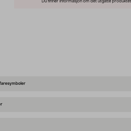
Du finner informasjon om det utgåtte produktet
 faresymboler
er