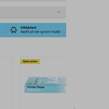
Klikk&Hent
Bestill på nett og hent i butikk
Sjekk prisen