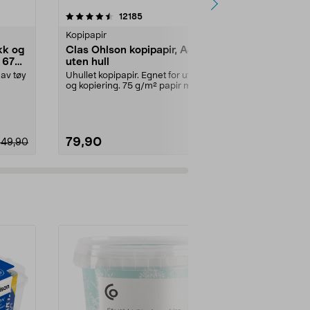
4.5 av 5 stjerner
anmeldelser
4.5
12185
2
Kopipapir
Luftmadrasse
kk og
Clas Ohlson kopipapir, A4
Luftmadras
 67
uten hull
x 203 x 40
 av tøy
Uhullet kopipapir. Egnet for utskrift
Ekstra høy, o
og kopiering. 75 g/m² papir med
med flosset o
bedre egen...
med innebyg..
79,90
499,90
349,90