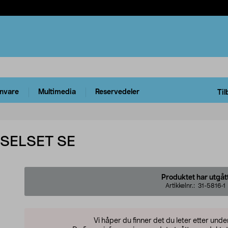
rnvare
Multimedia
Reservedeler
Til
SELSET SE
Produktet har utgåt
Artikkelnr.:
31-5816-1
Vi håper du finner det du leter etter und