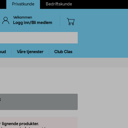
Privatkunde
Bedriftskunde
Velkommen
Logg inn/Bli medlem
bud
Våre tjenester
Club Clas
t
er
lignende produkter.