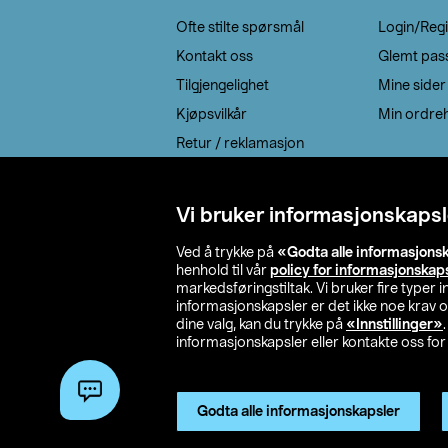
Ofte stilte spørsmål
Login/Regi
Kontakt oss
Glemt pas
Tilgjengelighet
Mine sider
Kjøpsvilkår
Min ordreh
Retur / reklamasjon
EE-avfall
Cookie policy
Vi bruker informasjonskapsl
Leveringsalternativ
Ved å trykke på
«Godta alle informasjons
henhold til vår
policy for informasjonskap
markedsføringstiltak. Vi bruker fire typer
informasjonskapsler er det ikke noe krav 
dine valg, kan du trykke på
«Innstillinger»
informasjonskapsler eller kontakte oss for 
© 2026 Clas Oh
Godta alle informasjonskapsler