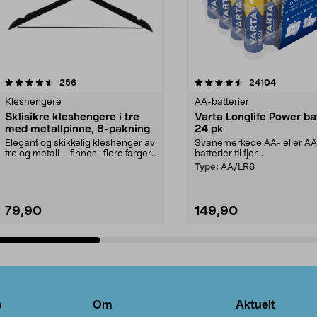
4.5av 5 stjerner
anmeldelser
4.5av 5 stjerner
anmeldels
256
24104
Kleshengere
AA-batterier
Sklisikre kleshengere i tre
Varta Longlife Power ba
med metallpinne, 8-pakning
24 pk
Elegant og skikkelig kleshenger av
Svanemerkede AA- eller A
tre og metall – finnes i flere farger.
batterier til fjer...
Kleshe...
Type:
AA/LR6
79,90
149,90
Legg i handlekurv
Legg i handlekurv
o
Om
Aktuelt