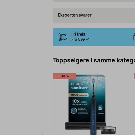
Eksperten svarer
Fri frakt
Fra 599,–*
Toppselgere i samme katego
-60%