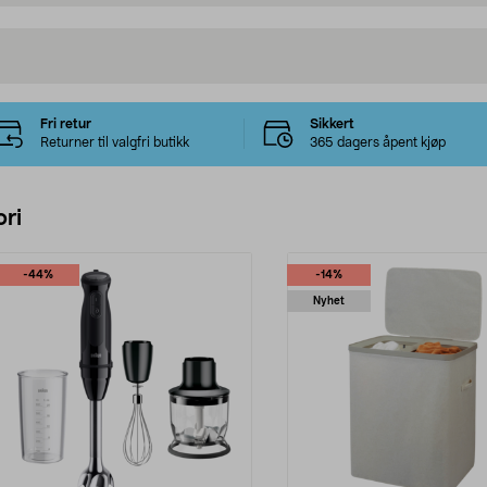
Fri retur
Sikkert
Returner til valgfri butikk
365 dagers åpent kjøp
ri
-44%
-14%
Nyhet