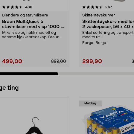
4.5 av 5 stjerner
anmeldelser
4.5 av 5 stjerner
anmeldelser
436
267
Blendere og stavmiksere
Skittentøyskurver
Braun MultiQuick 5
Skittentøyskurv med lo
stavmikser med visp 1000 W,
2 vaskeposer, 56 x 40 x
MQ50202M
cm
Miks, visp og hakk med ett og
Enkel sortering og transport
samme kjøkkenredskap. Braun
med to ut...
MultiQuick 5 stavmikse...
Farge:
Beige
499,00
299,90
899,00
ge ting
Multibuy