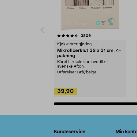
5av 5 stjerner
4.5av 5 stjerner
anmeldelser
3809
Kjøkkenrengjøring
Mikrofiberklut 32 x 31 cm, 4-
pakning
Kåret til «soleklar favoritt» i
svenske Afton...
Utførelse:
Grå/beige
39,90
Legg i handlekurv
Bunntekst
Kundeservice
Min kont