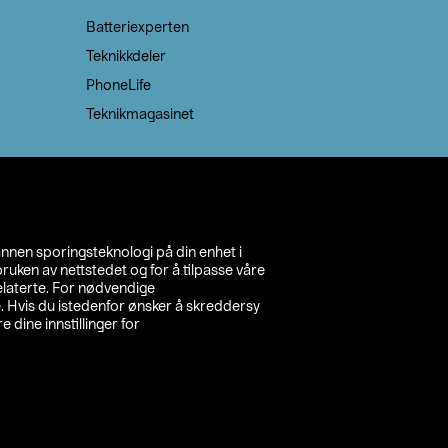
Batteriexperten
Teknikkdeler
PhoneLife
Teknikmagasinet
annen sporingsteknologi på din enhet i
ruken av nettstedet og for å tilpasse våre
relaterte. For nødvendige
. Hvis du istedenfor ønsker å skreddersy
e dine innstillinger for
inn din butikk