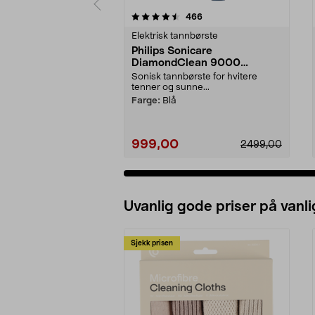
5 av 5 stjerner
4.5 av 5 stjerner
anmeldelser
466
Elektrisk tannbørste
Philips Sonicare
DiamondClean 9000
elektrisk tannbørste, Special
Sonisk tannbørste for hvitere
Edition
tenner og sunne...
Farge:
Blå
999,00
2499,00
Uvanlig gode priser på vanli
Sjekk prisen