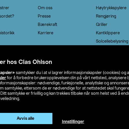
strer
Om oss
Høytrykkspylere
sordet?
Presse
Rengjøring
Bærekraft
Griller
istorikk
Karriere
Kantklippere
Solcellebelysning
er hos Clas Ohlson
kapsler»
samtykker du i at vi lagrer informasjonskapsler (cookies) og 
sler
for å forbedre brukeropplevelsen din på vårt nettsted, analysere b
 informasjonskapsler: nødvendige, funksjonelle, analytiske og annonse
om samtykke, ettersom de er nødvendige for at nettstedet skal fungere
. Ditt samtykke er frivillig og kan trekkes tilbake når som helst ved å endr
veiledning.
lson
Privacy statement
Medlemsvilkår
Kjøpsvilkår
F
Endre til priser ekskl. moms
Avvis alle
Innstillinger