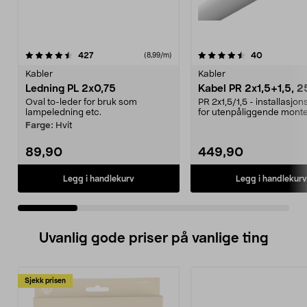
4.5 av 5 stjerner
anmeldelser
4.5 av 5 stjerner
anmeldelse
427
40
(8,99/m)
Kabler
Kabler
Ledning PL 2x0,75
Kabel PR 2x1,5+1,5, 
Oval to-leder for bruk som
PR 2x1,5/1,5 - installasjo
lampeledning etc.
for utenpåliggende monte
Oval 2-leder med...
Farge:
Hvit
89,90
449,90
Legg i handlekurv
Legg i handlekurv
Uvanlig gode priser på vanlige ting
Sjekk prisen