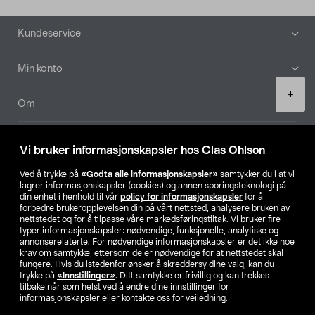
Bunntekst
Kundeservice
Min konto
Product
+
quantity
Om
Aktuelt
Vi bruker informasjonskapsler hos Clas Ohlson
Våre selskaper
Ved å trykke på
«Godta alle informasjonskapsler»
samtykker du i at vi
lagrer informasjonskapsler (cookies) og annen sporingsteknologi på
din enhet i henhold til vår
policy for informasjonskapsler
for å
Finn din butikk
forbedre brukeropplevelsen din på vårt nettsted, analysere bruken av
nettstedet og for å tilpasse våre markedsføringstiltak. Vi bruker fire
typer informasjonskapsler: nødvendige, funksjonelle, analytiske og
annonserelaterte. For nødvendige informasjonskapsler er det ikke noe
SE
NO
FI
krav om samtykke, ettersom de er nødvendige for at nettstedet skal
fungere. Hvis du istedenfor ønsker å skreddersy dine valg, kan du
trykke på
«Innstillinger»
. Ditt samtykke er frivillig og kan trekkes
tilbake når som helst ved å endre dine innstillinger for
informasjonskapsler eller kontakte oss for veiledning.