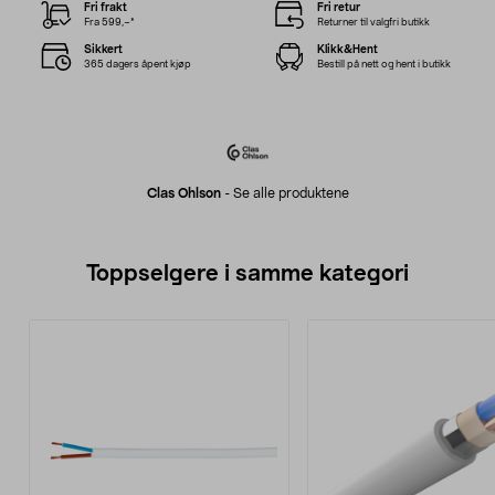
Fri frakt
Fri retur
Fra 599,–*
Returner til valgfri butikk
Sikkert
Klikk&Hent
365 dagers åpent kjøp
Bestill på nett og hent i butikk
Clas Ohlson
-
Se alle produktene
Toppselgere i samme kategori