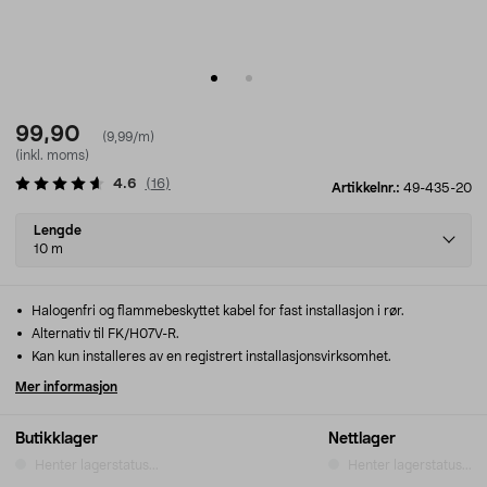
99,90
(9,99/m)
(inkl. moms)
4.6
(
16
)
Artikkelnr.:
49-435-20
Select
Lengde
variant
10 m
Halogenfri og flammebeskyttet kabel for fast installasjon i rør.
Alternativ til FK/H07V-R.
Kan kun installeres av en registrert installasjonsvirksomhet.
Mer informasjon
Butikklager
Nettlager
Henter lagerstatus...
Henter lagerstatus...