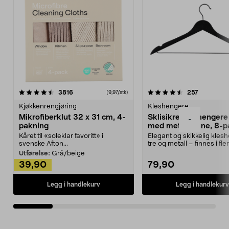
4.5av 5 stjerner
anmeldelser
4.5av 5 stjerner
anmeldels
3816
257
(9,97/stk)
Kjøkkenrengjøring
Kleshengere
Mikrofiberklut 32 x 31 cm, 4-
Sklisikre kleshengere 
-
pakning
med metallpinne, 8-p
Kåret til «soleklar favoritt» i
Elegant og skikkelig kles
svenske Afton...
tre og metall – finnes i fle
Kleshe...
Utførelse:
Grå/beige
39,90
79,90
Legg i handlekurv
Legg i handlekurv