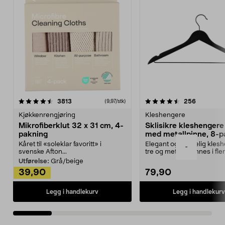
4.5av 5 stjerner
anmeldelser
4.5av 5 stjerner
anmeldels
3813
256
(9,97/stk)
Kjøkkenrengjøring
Kleshengere
Mikrofiberklut 32 x 31 cm, 4-
Sklisikre kleshengere 
pakning
med metallpinne, 8-p
Kåret til «soleklar favoritt» i
Elegant og skikkelig kles
-
svenske Afton...
tre og metall – finnes i fle
Kleshe...
Utførelse:
Grå/beige
39,90
79,90
Legg i handlekurv
Legg i handlekurv