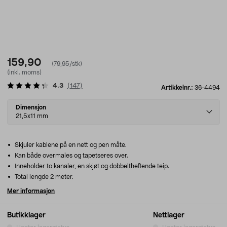
159,90
(79,95/stk)
(inkl. moms)
4.3
(
147
)
Artikkelnr.:
36-4494
Select
Dimensjon
variant
21,5x11 mm
Skjuler kablene på en nett og pen måte.
Kan både overmales og tapetseres over.
Inneholder to kanaler, en skjøt og dobbeltheftende teip.
Total lengde 2 meter.
Mer informasjon
Butikklager
Nettlager