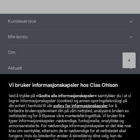
Bunntekst
Kundeservice
Min konto
Om
Product
+
quantity
Aktuelt
Våre selskaper
Vi bruker informasjonskapsler hos Clas Ohlson
Ved å trykke på
«Godta alle informasjonskapsler»
samtykker du i at vi
Finn din butikk
lagrer informasjonskapsler (cookies) og annen sporingsteknologi på
din enhet i henhold til vår
policy for informasjonskapsler
for å
forbedre brukeropplevelsen din på vårt nettsted, analysere bruken av
SE
NO
FI
nettstedet og for å tilpasse våre markedsføringstiltak. Vi bruker fire
typer informasjonskapsler: nødvendige, funksjonelle, analytiske og
annonserelaterte. For nødvendige informasjonskapsler er det ikke noe
krav om samtykke, ettersom de er nødvendige for at nettstedet skal
fungere. Hvis du istedenfor ønsker å skreddersy dine valg, kan du