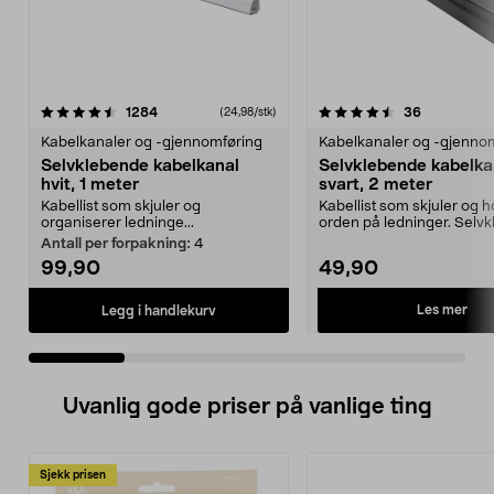
4.5 av 5 stjerner
anmeldelser
4.5 av 5 stjerner
anmeldelse
1284
36
(24,98/stk)
Kabelkanaler og -gjennomføring
Kabelkanaler og -gjenno
Selvklebende kabelkanal
Selvklebende kabelka
hvit, 1 meter
svart, 2 meter
Kabellist som skjuler og
Kabellist som skjuler og h
organiserer ledninge...
orden på ledninger. Selv
kabelkanal – ra...
Antall per forpakning:
4
99,90
49,90
Les mer
Legg i handlekurv
Uvanlig gode priser på vanlige ting
Sjekk prisen