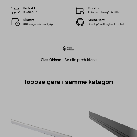
Fri frakt
Fri retur
Fra 599,–*
Returner til valgfri butikk
Sikkert
Klikk&Hent
365 dagers åpent kjøp
Bestill på nett og hent i butikk
Clas Ohlson
-
Se alle produktene
Toppselgere i samme kategori