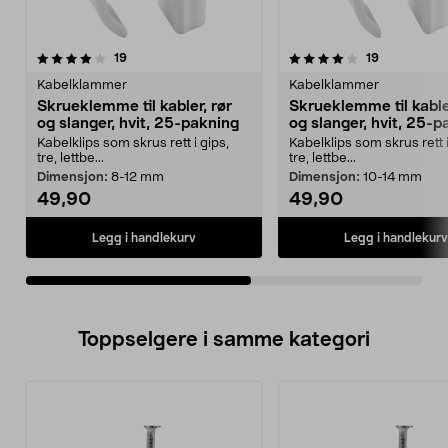
4.0av 5 stjerner
anmeldelser
4.0av 5 stjerner
anmeldelse
19
19
Kabelklammer
Kabelklammer
Skrueklemme til kabler, rør
Skrueklemme til kabler
og slanger, hvit, 25-pakning
og slanger, hvit, 25-p
Kabelklips som skrus rett i gips,
Kabelklips som skrus rett i
tre, lettbe...
tre, lettbe...
Dimensjon:
8-12 mm
Dimensjon:
10-14 mm
49,90
49,90
Legg i handlekurv
Legg i handlekurv
Toppselgere i samme kategori