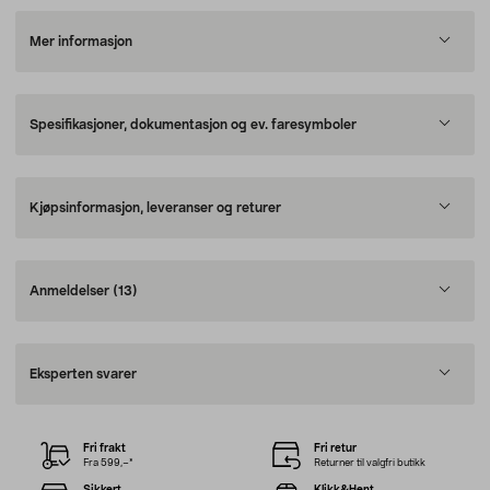
Mer informasjon
Spesifikasjoner, dokumentasjon og ev. faresymboler
Kjøpsinformasjon, leveranser og returer
Anmeldelser
(13)
Eksperten svarer
Fri frakt
Fri retur
Fra 599,–*
Returner til valgfri butikk
Sikkert
Klikk&Hent