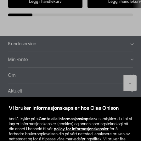
Legg i handlekurv
Legg i handlekurv
Bunntekst
Kundeservice
Min konto
Om
Product
+
quantity
Aktuelt
Våre selskaper
Vi bruker informasjonskapsler hos Clas Ohlson
Ved å trykke på
«Godta alle informasjonskapsler»
samtykker du i at vi
Finn din butikk
lagrer informasjonskapsler (cookies) og annen sporingsteknologi på
din enhet i henhold til vår
policy for informasjonskapsler
for å
forbedre brukeropplevelsen din på vårt nettsted, analysere bruken av
SE
NO
FI
nettstedet og for å tilpasse våre markedsføringstiltak. Vi bruker fire