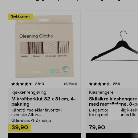
Sjekk prisen
4.5av 5 stjerner
anmeldelser
4.5av 5 stjerner
anmeldels
3813
256
(9,97/stk)
Kjøkkenrengjøring
Kleshengere
Mikrofiberklut 32 x 31 cm, 4-
Sklisikre kleshengere 
pakning
med metallpinne, 8-p
Kåret til «soleklar favoritt» i
Elegant og skikkelig kles
-
svenske Afton...
tre og metall – finnes i fle
Kleshe...
Utførelse:
Grå/beige
39,90
79,90