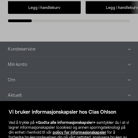
Legg i handlekurv
Legg i handlekurv
Bunntekst
Kundeservice
Min konto
Om
Aktuelt
Våre selskaper
Vi bruker informasjonskapsler hos Clas Ohlson
Ved å trykke på
«Godta alle informasjonskapsler»
samtykker du i at vi
Finn din butikk
lagrer informasjonskapsler (cookies) og annen sporingsteknologi på
din enhet i henhold til vår
policy for informasjonskapsler
for å
forbedre brukeropplevelsen din på vårt nettsted, analysere bruken av