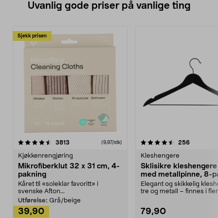
Uvanlig gode priser på vanlige ting
Sjekk prisen
4.5av 5 stjerner
anmeldelser
4.5av 5 stjerner
anmeldels
3813
256
(9,97/stk)
Kjøkkenrengjøring
Kleshengere
Mikrofiberklut 32 x 31 cm, 4-
Sklisikre kleshengere 
pakning
med metallpinne, 8-p
Kåret til «soleklar favoritt» i
Elegant og skikkelig kles
svenske Afton...
tre og metall – finnes i fle
Kleshe...
Utførelse:
Grå/beige
39,90
79,90