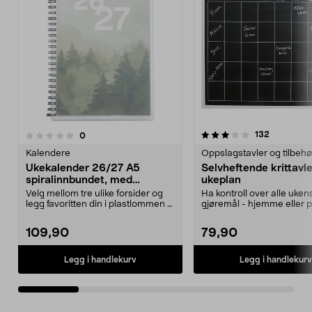
3.5 av 5 stjerner
4.5 av 5 stjerner
anmeldels
132
anmeldelser
0
Kalendere
Oppslagstavler og tilbehø
Ukekalender 26/27 A5
Selvheftende krittavl
spiralinnbundet, med
ukeplan
helligdager
Velg mellom tre ulike forsider og
Ha kontroll over alle uken
legg favoritten din i plastlommen –
gjøremål - hjemme eller p
eller lag ...
Rull den sammen og ...
109,90
79,90
Legg i handlekurv
Legg i handlekurv