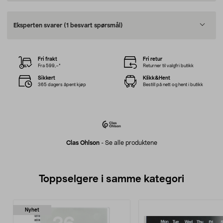
Eksperten svarer
(1 besvart spørsmål)
Fri frakt
Fri retur
Fra 599,–*
Returner til valgfri butikk
Sikkert
Klikk&Hent
365 dagers åpent kjøp
Bestill på nett og hent i butikk
Clas Ohlson
-
Se alle produktene
Toppselgere i samme kategori
Nyhet