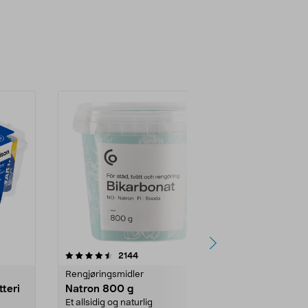
er
4.0av 5 stjerner
anmeldelser
4.5
2144
4
Rengjøringsmidler
Levende lys
tteri
Natron 800 g
Telys steari
prosent ste
Et allsidig og naturlig