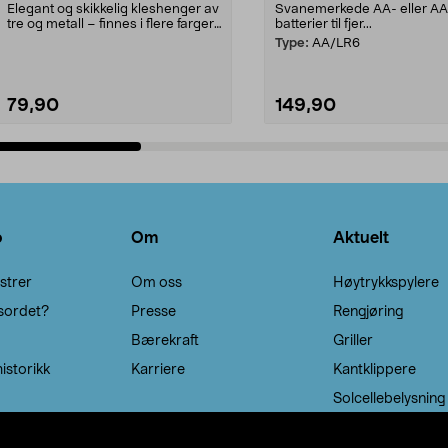
Elegant og skikkelig kleshenger av
Svanemerkede AA- eller A
tre og metall – finnes i flere farger.
batterier til fjer...
Kleshe...
Type:
AA/LR6
79,90
149,90
Legg i handlekurv
Legg i handlekurv
o
Om
Aktuelt
strer
Om oss
Høytrykkspylere
sordet?
Presse
Rengjøring
Bærekraft
Griller
istorikk
Karriere
Kantklippere
Solcellebelysning