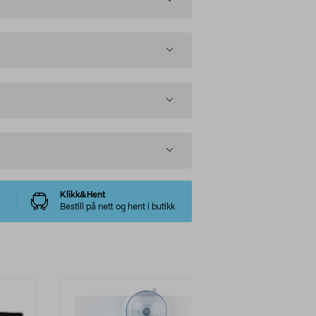
Klikk&Hent
Bestill på nett og hent i butikk