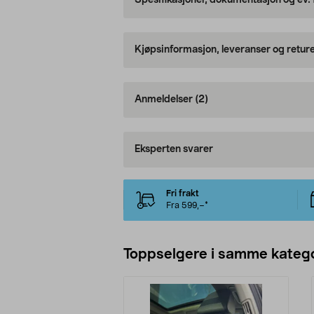
Spesifikasjoner, dokumentasjon og ev.
Kjøpsinformasjon, leveranser og retur
Anmeldelser
(2)
Eksperten svarer
Fri frakt
Fra 599,–*
Toppselgere i samme katego