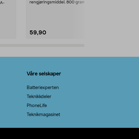
rengjøringsmiddel. 800 gram
AA-
100 % stearin
natron – til rengjøring både...
råvarer. Produ
brenner med e
59,90
69,90
Legg i handlekurv
Legg 
Våre selskaper
Batteriexperten
Teknikkdeler
PhoneLife
Teknikmagasinet