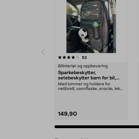
0 av 5 stjerner
3.5 av 5 stjerner
anmeldelser
53
Bilinteriør og oppbevaring
Sparkebeskytter,
setebeskytter barn for bil,
med oppbevaring
Med lommer og holdere for
nettbrett, vannflaske, snacks, leker
osv. Sparkebeskyt...
149,90