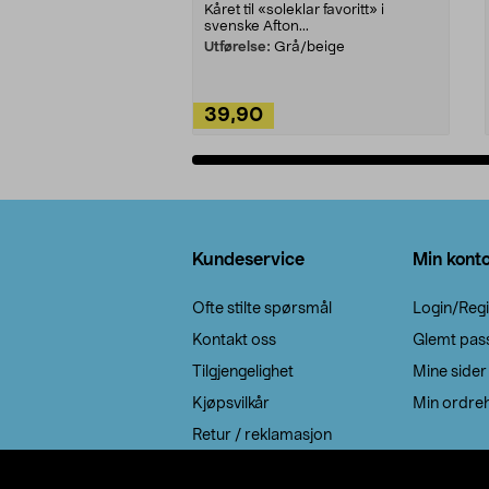
Kåret til «soleklar favoritt» i
svenske Afton...
Utførelse:
Grå/beige
39,90
Legg i handlekurv
Bunntekst
Kundeservice
Min kont
Ofte stilte spørsmål
Login/Regi
Kontakt oss
Glemt pas
Tilgjengelighet
Mine sider
Kjøpsvilkår
Min ordreh
Retur / reklamasjon
EE-avfall