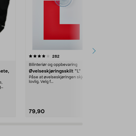
4.5 av 5 stjerner
anmeldelser
3.0
282
7
Bilinteriør og oppbevaring
Bilinteriør o
sete,
Øvelseskjøringsskilt "L"
Aktivitetsbre
reisebord ti
Påse at øvelseskjøringen skjer
10,5 cm
lovlig. Velg f...
s,
Holder barnet 
g
hobbyaktivite
bilen. Praktis..
79,90
149,90