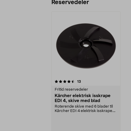
Reservedeler
5av 5 stjerner
anmeldelser
13
Fritid reservedeler
Kärcher elektrisk isskrape
EDI 4, skive med blad
Roterende skive med 6 blader til
Kärcher EDI 4 elektrisk isskrape.
Skiven skifte...