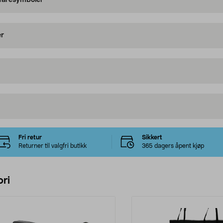
 faresymboler
er
Fri retur
Sikkert
Returner til valgfri butikk
365 dagers åpent kjøp
ri