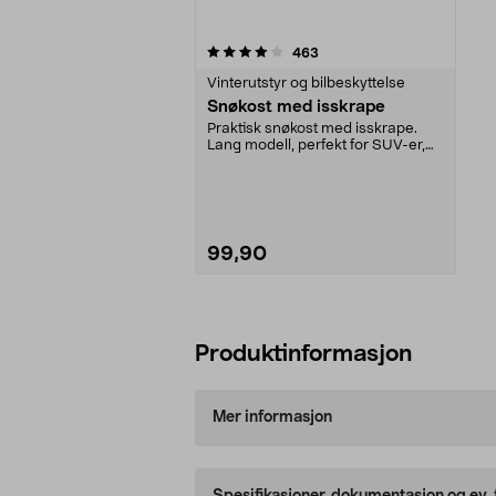
0av 5 stjerner
anmeldelser
463
Vinterutstyr og bilbeskyttelse
Snøkost med isskrape
Praktisk snøkost med isskrape.
Lang modell, perfekt for SUV-er,
varebiler og lig...
99,90
Legg i handlekurv
Produktinformasjon
Mer informasjon