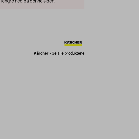
 lengre ned på denne siden.
Kärcher
-
Se alle produktene