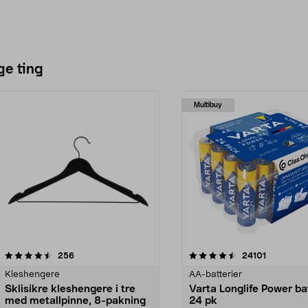
ge ting
Multibuy
4.5av 5 stjerner
anmeldelser
4.5av 5 stjerner
anmeldels
256
24101
Kleshengere
AA-batterier
Sklisikre kleshengere i tre
Varta Longlife Power ba
med metallpinne, 8-pakning
24 pk