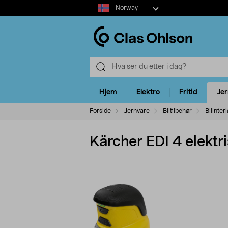
Select
Norway
market
Hjem
Elektro
Fritid
Je
Forside
Jernvare
Biltilbehør
Bilinter
Kärcher EDI 4 elektr