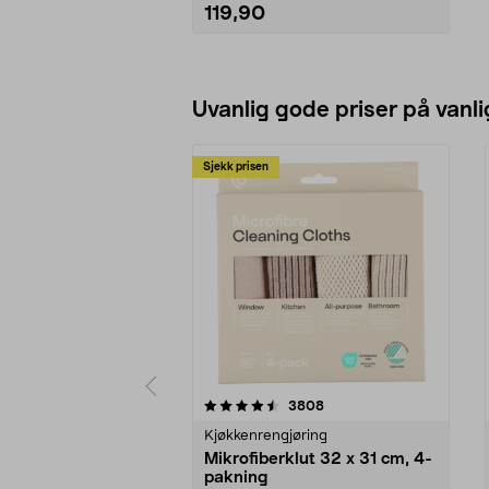
119,90
Legg i handlekurv
Uvanlig gode priser på vanli
Sjekk prisen
5av 5 stjerner
4.5av 5 stjerner
anmeldelser
3808
Kjøkkenrengjøring
Mikrofiberklut 32 x 31 cm, 4-
pakning