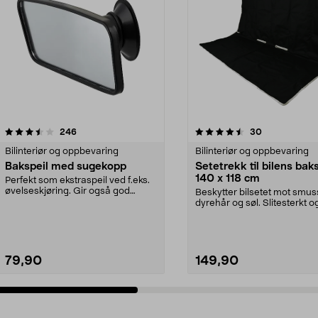
4.5 av 5 stjerner
anmeldelser
4.0 av 5 stjerner
anmeldelser
246
30
Bilinteriør og oppbevaring
Bilinteriør og oppbevaring
Bakspeil med sugekopp
Setetrekk til bilens bak
140 x 118 cm
Perfekt som ekstraspeil ved f.eks.
øvelseskjøring. Gir også god
Beskytter bilsetet mot smus
oversikt over ba...
dyrehår og søl. Slitesterkt o
vanntett setetrekk ...
79,90
149,90