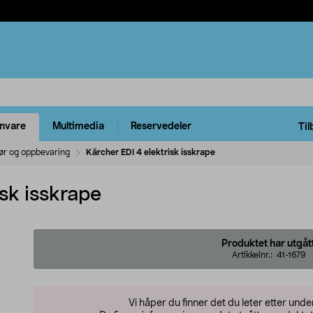
rnvare
Multimedia
Reservedeler
Til
iør og oppbevaring
Kärcher EDI 4 elektrisk isskrape
isk isskrape
Produktet har utgåt
Artikkelnr.:
41-1679
Vi håper du finner det du leter etter und