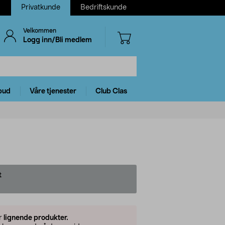
Privatkunde
Bedriftskunde
Velkommen
Logg inn/Bli medlem
bud
Våre tjenester
Club Clas
t
er
lignende produkter.