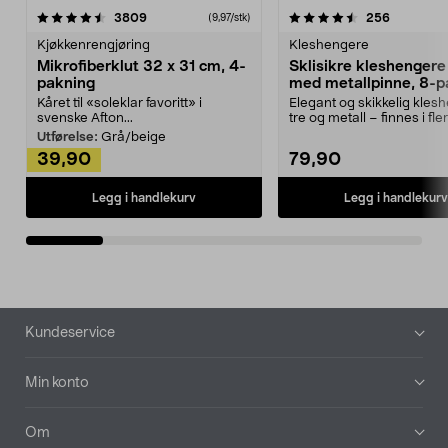
4.5av 5 stjerner
anmeldelser
4.5av 5 stjerner
anmeldels
3809
256
(9,97/stk)
Kjøkkenrengjøring
Kleshengere
Mikrofiberklut 32 x 31 cm, 4-
Sklisikre kleshengere 
pakning
med metallpinne, 8-p
Kåret til «soleklar favoritt» i
Elegant og skikkelig kles
svenske Afton...
tre og metall – finnes i fle
Kleshe...
Utførelse:
Grå/beige
39,90
79,90
Legg i handlekurv
Legg i handlekurv
Bunntekst
Kundeservice
Min konto
Om