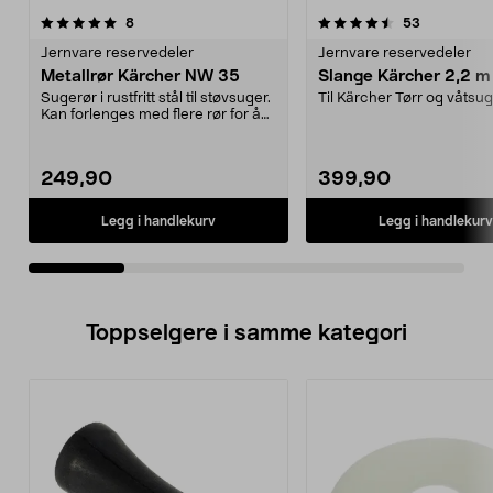
4.5av 5 stjerner
anmeldelser
4.5av 5 stjerner
anmeldelse
8
53
Jernvare reservedeler
Jernvare reservedeler
Metallrør Kärcher NW 35
Slange Kärcher 2,2 m
Sugerør i rustfritt stål til støvsuger.
Til Kärcher Tørr og våtsug
Kan forlenges med flere rør for å
komme ...
249,90
399,90
Legg i handlekurv
Legg i handlekurv
Toppselgere i samme kategori