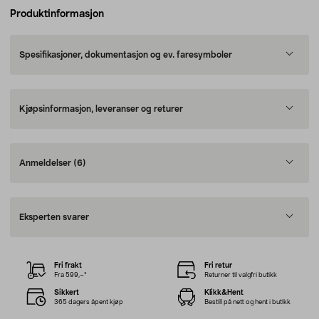
Produktinformasjon
Spesifikasjoner, dokumentasjon og ev. faresymboler
Kjøpsinformasjon, leveranser og returer
Anmeldelser
(6)
Eksperten svarer
Fri frakt
Fri retur
Fra 599,–*
Returner til valgfri butikk
Sikkert
Klikk&Hent
365 dagers åpent kjøp
Bestill på nett og hent i butikk