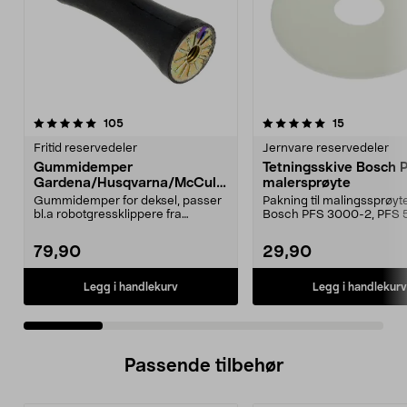
5.0 av 5 stjerner
anmeldelser
4.5 av 5 stjerner
anmeldelse
105
15
Fritid reservedeler
Jernvare reservedeler
Gummidemper
Tetningsskive Bosch 
Gardena/Husqvarna/McCullo
malersprøyte
ch/Flymo
Gummidemper for deksel, passer
Pakning til malingssprøyt
bl.a robotgressklippere fra
Bosch PFS 3000-2, PFS 
Gardena, Flymo og McC...
og PFS 7000.
79,90
29,90
Legg i handlekurv
Legg i handlekurv
Passende tilbehør