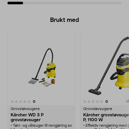
Brukt med
anmeldelser
anmeldelser
0
0
0.0 av 5 stjerner
0.0 av 5 stjerner
(2
Grovstøvsugere
Grovstøvsugere
Kärcher WD 3 P
Kärcher grovstøvsug
grovstøvsuger
P, 1100 W
• Tørr- og våtsuger til rengjøring av
• Effektiv rengjøring med