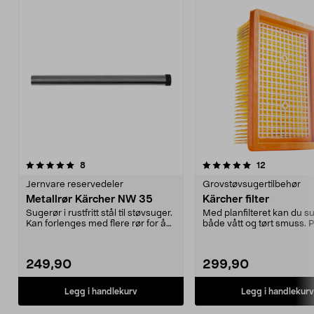
5.0av 5 stjerner
anmeldelser
5.0av 5 stjerner
anmeldelse
8
12
Jernvare reservedeler
Grovstøvsugertilbehør
Metallrør Kärcher NW 35
Kärcher filter
Sugerør i rustfritt stål til støvsuger.
Med planfilteret kan du s
Kan forlenges med flere rør for å
både vått og tørt smuss. P
komme ...
grovsugeren...
249,90
299,90
Legg i handlekurv
Legg i handlekurv