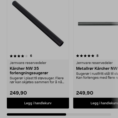
5.0av 5 stjerner
anmeldelser
4.5av 5 stjerner
anmeldelser
6
8
Jernvare reservedeler
Jernvare reservedeler
Kärcher NW 35
Metallrør Kärcher NW
forlengningssugerør
Sugerør i rustfritt stål til 
Kan forlenges med flere rø
Sugerør i plast til støvsuger. Flere
komme ...
rør kan skjøtes sammen for å nå
vanskelig t...
249,90
249,90
Legg i handlekurv
Legg i handlekurv