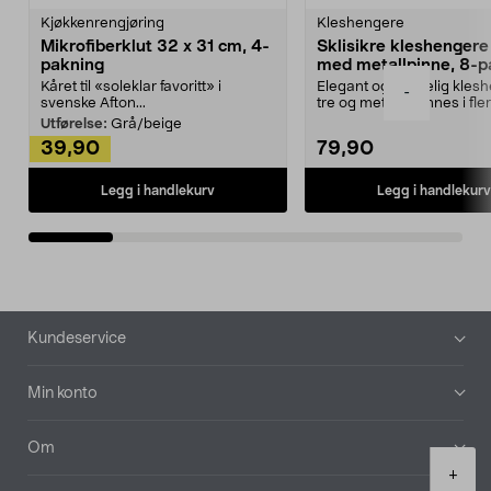
Kjøkkenrengjøring
Kleshengere
Mikrofiberklut 32 x 31 cm, 4-
Sklisikre kleshengere 
pakning
med metallpinne, 8-p
Kåret til «soleklar favoritt» i
Elegant og skikkelig kles
-
svenske Afton...
tre og metall – finnes i fle
Kleshe...
Utførelse:
Grå/beige
39,90
79,90
Legg i handlekurv
Legg i handlekurv
Bunntekst
Kundeservice
Min konto
Om
Product
+
quantity