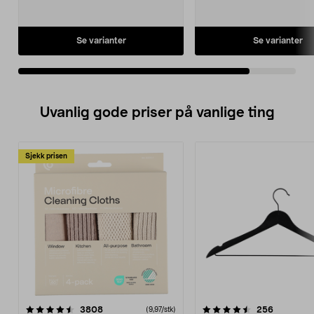
hjemmet etc.
• Justerbar sugeeffekt.
• Enkel filterrengjøring.
• Start-/stoppautomatikk.
Se varianter
Se varianter
Uvanlig gode priser på vanlige ting
Sjekk prisen
4.5av 5 stjerner
anmeldelser
4.5av 5 stjerner
anmeldels
3808
256
(9,97/stk)