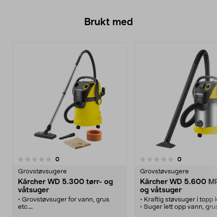
Brukt med
anmeldelser
anmeldelser
0
0
0.0 av 5 stjerner
Grovstøvsugere
Grovstøvsugere
Kärcher WD 5.300 tørr- og
Kärcher WD 5.600 MP
våtsuger
og våtsuger
• Grovstøvsuger for vann, grus
• Kraftig støvsuger i topp 
etc.
• Suger lett opp vann, gru
• For rengjøring av bil, renovering i
• Automatisk filterrengjør