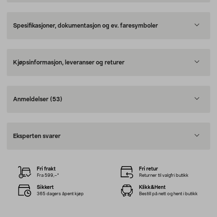
Spesifikasjoner, dokumentasjon og ev. faresymboler
Kjøpsinformasjon, leveranser og returer
Anmeldelser
(53)
Eksperten svarer
Fri frakt
Fri retur
Fra 599,–*
Returner til valgfri butikk
Sikkert
Klikk&Hent
365 dagers åpent kjøp
Bestill på nett og hent i butikk