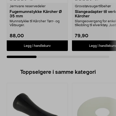
Jernvare reservedeler
Grovstøvsugertilbehør
Fugemunnstykke Kärcher Ø
Slangeadapter til verk
35 mm
Kärcher
Munnstykke til Kärcher Tørr- og
Slangeovergang for enke
Våtsuger.
tilkobling til elverktøy. Jus
26 till 41 mm. ...
88,00
79,90
Legg i handlekurv
Legg i handlekurv
Toppselgere i samme kategori