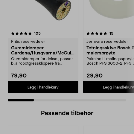
5.0 av 5 stjerner
anmeldelser
4.5 av 5 stjerner
anmeldelse
105
15
Fritid reservedeler
Jernvare reservedeler
Gummidemper
Tetningsskive Bosch 
Gardena/Husqvarna/McCullo
malersprøyte
ch/Flymo
Gummidemper for deksel, passer
Pakning til malingssprøyt
bl.a robotgressklippere fra
Bosch PFS 3000-2, PFS 
Gardena, Flymo og McC...
og PFS 7000.
79,90
29,90
Legg i handlekurv
Legg i handlekurv
Passende tilbehør