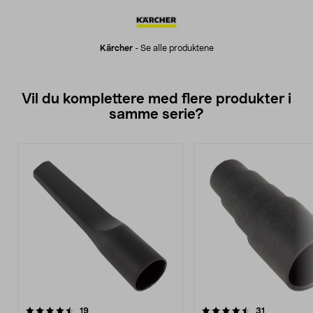
Kärcher
-
Se alle produktene
Vil du komplettere med flere produkter i
samme serie?
4.5av 5 stjerner
anmeldelser
5.0av 5 stjerner
anmeldelse
19
31