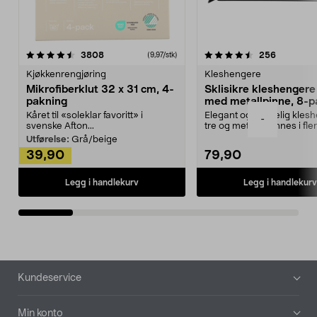
4.5av 5 stjerner
anmeldelser
4.5av 5 stjerner
anmeldels
3808
256
(9,97/stk)
Kjøkkenrengjøring
Kleshengere
Mikrofiberklut 32 x 31 cm, 4-
Sklisikre kleshengere 
pakning
med metallpinne, 8-p
Kåret til «soleklar favoritt» i
Elegant og skikkelig kles
-
svenske Afton...
tre og metall – finnes i fle
Kleshe...
Utførelse:
Grå/beige
39,90
79,90
Legg i handlekurv
Legg i handlekurv
Bunntekst
Kundeservice
Min konto