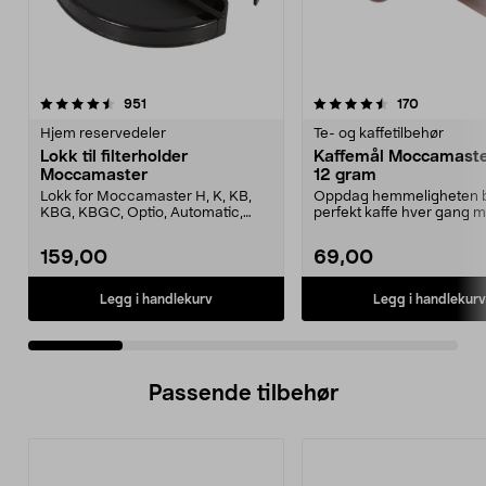
4.5 av 5 stjerner
anmeldelser
4.5 av 5 stjerner
anmeldels
951
170
Hjem reservedeler
Te- og kaffetilbehør
Lokk til filterholder
Kaffemål Moccamaster
Moccamaster
12 gram
Lokk for Moccamaster H, K, KB,
Oppdag hemmeligheten 
KBG, KBGC, Optio, Automatic,
perfekt kaffe hver gang 
Automatic S, Manual ...
denne eksklusive målesskj
159,00
69,00
Legg i handlekurv
Legg i handlekurv
Passende tilbehør