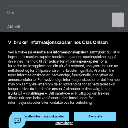
Om
Product
+
quantity
Aktuelt
Våre selskaper
Vi bruker informasjonskapsler hos Clas Ohlson
Ved å trykke på
«Godta alle informasjonskapsler»
samtykker du i at vi
Finn din butikk
lagrer informasjonskapsler (cookies) og annen sporingsteknologi på
din enhet i henhold til vår
policy for informasjonskapsler
for å
forbedre brukeropplevelsen din på vårt nettsted, analysere bruken av
SE
NO
FI
nettstedet og for å tilpasse våre markedsføringstiltak. Vi bruker fire
typer informasjonskapsler: nødvendige, funksjonelle, analytiske og
annonserelaterte. For nødvendige informasjonskapsler er det ikke noe
krav om samtykke, ettersom de er nødvendige for at nettstedet skal
fungere. Hvis du istedenfor ønsker å skreddersy dine valg, kan du
trykke på
«Innstillinger»
. Ditt samtykke er frivillig og kan trekkes
tilbake når som helst ved å endre dine innstillinger for
informasjonskapsler eller kontakte oss for veiledning.
Privacy statement
Medlemsvilkår
Kjøpsvilkår
For bedrifter
Endre til priser ekskl. moms
Godta alle informasjonskapsler
Avvis alle
Legg i handlekurv
(1)
Innstillinger