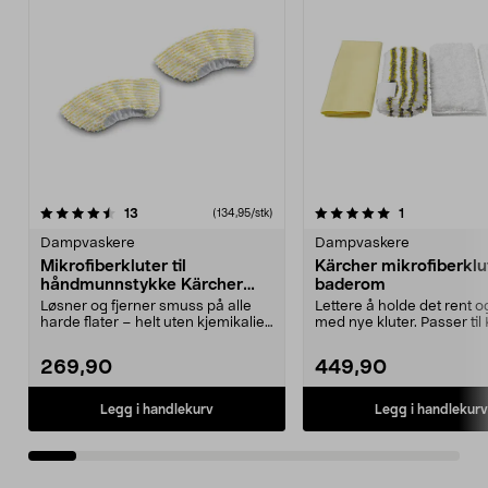
5.0av 5 stjerner
anmeldelser
3.5av 5 stjerner
anmeldelser
13
1
(134,95/stk)
Dampvaskere
Dampvaskere
Mikrofiberkluter til
Kärcher mikrofiberklu
håndmunnstykke Kärcher
baderom
dampvasker, 2-pakning
Løsner og fjerner smuss på alle
Lettere å holde det rent o
harde flater – helt uten kjemikalier.
med nye kluter. Passer til
Kärcher ov...
dampvasker ...
269,90
449,90
Legg i handlekurv
Legg i handlekurv