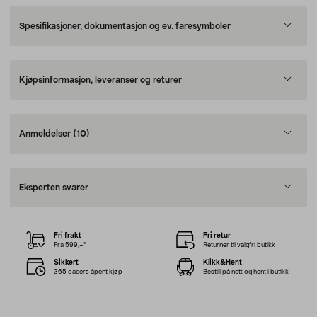
Spesifikasjoner, dokumentasjon og ev. faresymboler
Kjøpsinformasjon, leveranser og returer
Anmeldelser
(10)
Eksperten svarer
Fri frakt
Fri retur
Fra 599,–*
Returner til valgfri butikk
Sikkert
Klikk&Hent
365 dagers åpent kjøp
Bestill på nett og hent i butikk