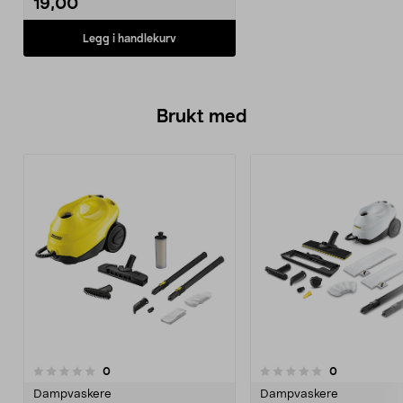
19,00
Legg i handlekurv
Brukt med
anmeldelser
anmeldelser
0
0
0.0 av 5 stjerner
0.0 av 5 stjerner
Dampvaskere
Dampvaskere