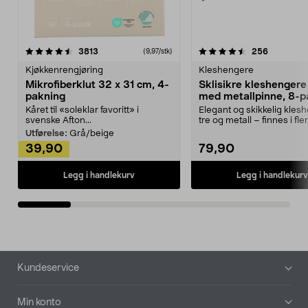
4.5av 5 stjerner
anmeldelser
4.5av 5 stjerner
anmeldels
3813
256
(9,97/stk)
Kjøkkenrengjøring
Kleshengere
Mikrofiberklut 32 x 31 cm, 4-
Sklisikre kleshengere 
pakning
med metallpinne, 8-p
Kåret til «soleklar favoritt» i
Elegant og skikkelig kles
svenske Afton...
tre og metall – finnes i fle
Kleshe...
Utførelse:
Grå/beige
39,90
79,90
Legg i handlekurv
Legg i handlekurv
Bunntekst
Kundeservice
Min konto