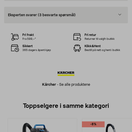
Eksperten svarer
(3 besvarte spørsmål)
Fri frakt
Fri retur
Fra 599,–*
Returner til valgfri butikk
Sikkert
Klikk&Hent
365 dagers åpent kjøp
Bestill på nett og hent i butikk
Kärcher
-
Se alle produktene
Toppselgere i samme kategori
-8%