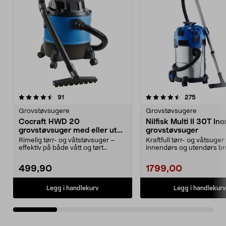
4.5 av 5 stjerner
anmeldelser
4.5 av 5 stjerner
anmeldels
91
275
Grovstøvsugere
Grovstøvsugere
Cocraft HWD 20
Nilfisk Multi II 30T In
grovstøvsuger med eller uten
grovstøvsuger
pose
Rimelig tørr- og våtstøvsuger –
Kraftfull tørr- og våtsuger 
effektiv på både vått og tørt
innendørs og utendørs br
smuss. Cocraft HWD...
Nilfisk Multi I...
499,90
1799,00
Legg i handlekurv
Legg i handlekurv