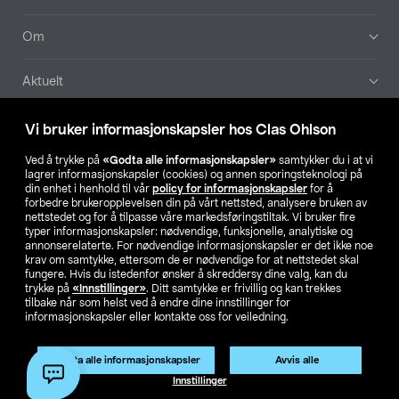
Om
Aktuelt
Våre selskaper
Vi bruker informasjonskapsler hos Clas Ohlson
Ved å trykke på
«Godta alle informasjonskapsler»
samtykker du i at vi
Finn din butikk
lagrer informasjonskapsler (cookies) og annen sporingsteknologi på
din enhet i henhold til vår
policy for informasjonskapsler
for å
forbedre brukeropplevelsen din på vårt nettsted, analysere bruken av
SE
NO
FI
nettstedet og for å tilpasse våre markedsføringstiltak. Vi bruker fire
typer informasjonskapsler: nødvendige, funksjonelle, analytiske og
annonserelaterte. For nødvendige informasjonskapsler er det ikke noe
krav om samtykke, ettersom de er nødvendige for at nettstedet skal
fungere. Hvis du istedenfor ønsker å skreddersy dine valg, kan du
trykke på
«Innstillinger»
. Ditt samtykke er frivillig og kan trekkes
tilbake når som helst ved å endre dine innstillinger for
informasjonskapsler eller kontakte oss for veiledning.
Privacy statement
Medlemsvilkår
Kjøpsvilkår
For bedrifter
Endre til priser ekskl. moms
Produktet har utgått
Godta alle informasjonskapsler
Avvis alle
Artikkelnr.:
40-9166
Innstillinger