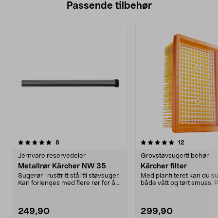
Passende tilbehør
5.0av 5 stjerner
anmeldelser
4.5av 5 stjerner
anmeldelse
8
12
Jernvare reservedeler
Grovstøvsugertilbehør
Metallrør Kärcher NW 35
Kärcher filter
Sugerør i rustfritt stål til støvsuger.
Med planfilteret kan du s
Kan forlenges med flere rør for å
både vått og tørt smuss. P
komme ...
grovsugeren...
249,90
299,90