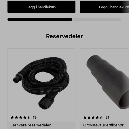
Legg i handlekurv
Legg i handlekurv
Reservedeler
4.5av 5 stjerner
anmeldelser
4.5av 5 stjerner
anmeldelse
19
31
Jernvare reservedeler
Grovstøvsugertilbehør