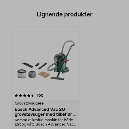
Lignende produkter
anmeldelser
100
Grovstøvsugere
Bosch Advanced Vac 20
grovstøvsuger med tilbehør,
1200 W
Kompakt, kraftig maskin for både
tørt og vått. Bosch Advanced Vac
20 – smidig tø...