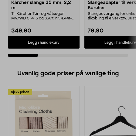
Kärcher slange 35 mm, 2,2
Slangeadapter til verk
m
Kärcher
Til Kärcher Tørr og Våtsuger
Slangeovergang for enke
MV/WD 3, 4, 5 og 6.Art. nr. 4.441-
tilkobling til elverktøy. Jus
091.0 erstatter 4...
26 till 41 mm. ...
349,90
79,90
Legg i handlekurv
Legg i handlekurv
Uvanlig gode priser på vanlige ting
Sjekk prisen