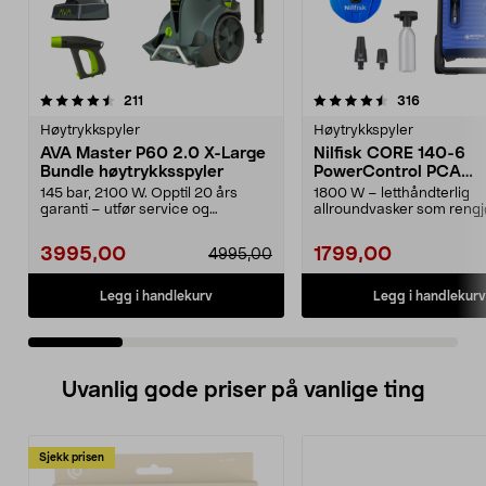
4.5 av 5 stjerner
anmeldelser
4.5 av 5 stjerner
anmeldels
211
316
Høytrykkspyler
Høytrykkspyler
AVA Master P60 2.0 X-Large
Nilfisk CORE 140-6
Bundle høytrykksspyler
PowerControl PCA
høytrykkspyler
145 bar, 2100 W. Opptil 20 års
1800 W – letthåndterlig
garanti – utfør service og
allroundvasker som rengj
vedlikehold selv. AVA ...
effektivt med bare vann. Nil
3995,00
1799,00
4995,00
Legg i handlekurv
Legg i handlekurv
Uvanlig gode priser på vanlige ting
Sjekk prisen