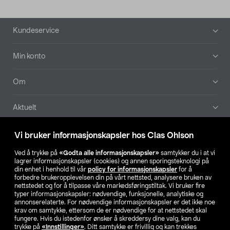
Bunntekst
Kundeservice
Min konto
Om
Aktuelt
Våre selskaper
Vi bruker informasjonskapsler hos Clas Ohlson
Ved å trykke på
«Godta alle informasjonskapsler»
samtykker du i at vi
Finn din butikk
lagrer informasjonskapsler (cookies) og annen sporingsteknologi på
din enhet i henhold til vår
policy for informasjonskapsler
for å
forbedre brukeropplevelsen din på vårt nettsted, analysere bruken av
SE
NO
FI
nettstedet og for å tilpasse våre markedsføringstiltak. Vi bruker fire
typer informasjonskapsler: nødvendige, funksjonelle, analytiske og
annonserelaterte. For nødvendige informasjonskapsler er det ikke noe
krav om samtykke, ettersom de er nødvendige for at nettstedet skal
fungere. Hvis du istedenfor ønsker å skreddersy dine valg, kan du
trykke på
«Innstillinger»
. Ditt samtykke er frivillig og kan trekkes