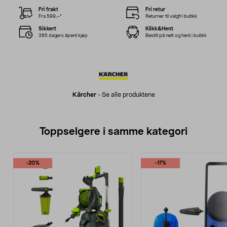
Fri frakt
Fri retur
Fra 599,–*
Returner til valgfri butikk
Sikkert
Klikk&Hent
365 dagers åpent kjøp
Bestill på nett og hent i butikk
Kärcher
-
Se alle produktene
Toppselgere i samme kategori
-20%
-17%