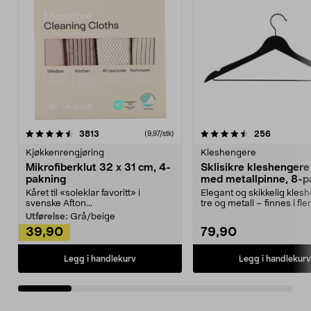
4.5av 5 stjerner
anmeldelser
4.5av 5 stjerner
anmeldels
3813
256
(9,97/stk)
Kjøkkenrengjøring
Kleshengere
Mikrofiberklut 32 x 31 cm, 4-
Sklisikre kleshengere 
pakning
med metallpinne, 8-p
Kåret til «soleklar favoritt» i
Elegant og skikkelig kles
svenske Afton...
tre og metall – finnes i fle
Kleshe...
Utførelse:
Grå/beige
39,90
79,90
Legg i handlekurv
Legg i handlekurv