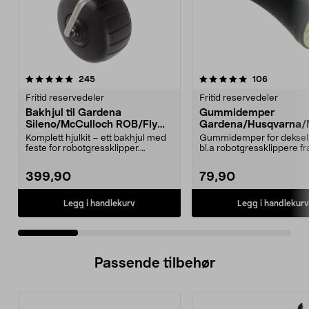
5.0 av 5 stjerner
anmeldelser
4.5 av 5 stjerner
anmeldels
245
106
Fritid reservedeler
Fritid reservedeler
Bakhjul til Gardena
Gummidemper
Sileno/McCulloch ROB/Flymo
Gardena/Husqvarna/
Easilife
ch/Flymo
Komplett hjulkit – ett bakhjul med
Gummidemper for deksel,
feste for robotgressklipper.
bl.a robotgressklippere fr
Bakhjul – reserv...
Gardena, Flymo og McC..
399,90
79,90
Legg i handlekurv
Legg i handlekurv
Passende tilbehør