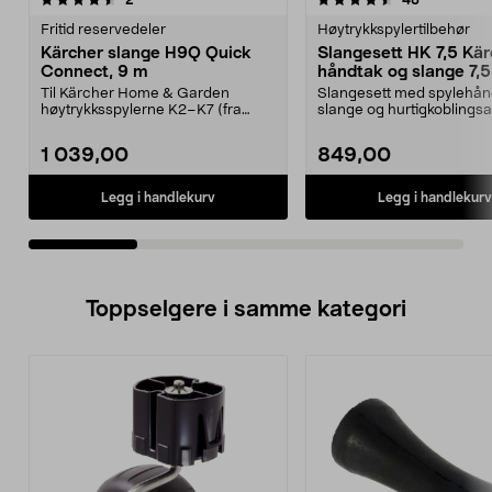
2
48
Fritid reservedeler
Høytrykkspylertilbehør
Kärcher slange H9Q Quick
Slangesett HK 7,5 Kär
Connect, 9 m
håndtak og slange 7,
Til Kärcher Home & Garden
Slangesett med spylehån
høytrykksspylerne K2–K7 (fra
slange og hurtigkoblingsa
2009) med Quick Connect t...
Adapteren gjenges ...
1 039,00
849,00
Legg i handlekurv
Legg i handlekurv
Toppselgere i samme kategori