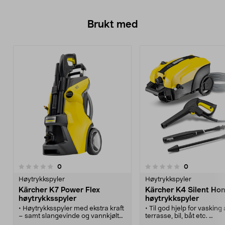
Brukt med
anmeldelser
anmeldelser
0
0
0.0 av 5 stjerner
0.0 av 5 stjerner
Høytrykkspyler
Høytrykkspyler
Kärcher K7 Power Flex
Kärcher K4 Silent Ho
høytrykksspyler
høytrykkspyler
• Høytrykksspyler med ekstra kraft
• Til god hjelp for vasking
– samt slangevinde og vannkjølt
terrasse, bil, båt etc.
motor.
• Vannavkjølt motor og 5