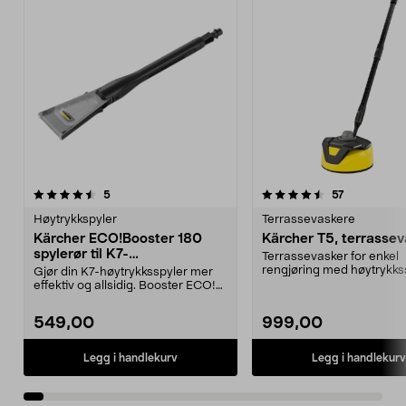
4.5av 5 stjerner
anmeldelser
4.5av 5 stjerner
anmeldelse
5
57
Høytrykkspyler
Terrassevaskere
Kärcher ECO!Booster 180
Kärcher T5, terrasse
spylerør til K7-
Terrassevasker for enkel
høytrykksspyler
rengjøring med høytrykkss
Gjør din K7-høytrykksspyler mer
men uten mye vannsøl. R..
effektiv og allsidig. Booster ECO!
180 – kompati...
549,00
999,00
Legg i handlekurv
Legg i handlekurv