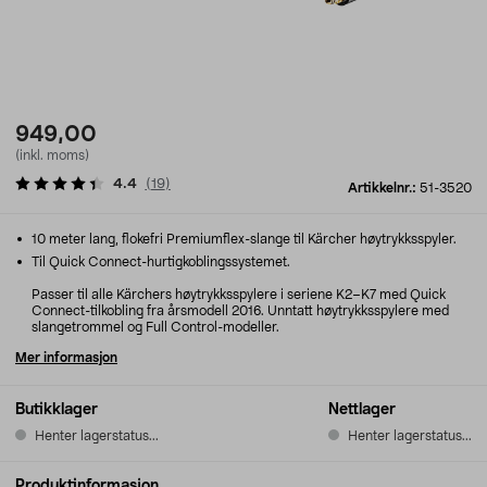
949,00
(inkl. moms)
4.4
(
19
)
Artikkelnr.:
51-3520
10 meter lang, flokefri Premiumflex-slange til Kärcher høytrykksspyler.
Til Quick Connect-hurtigkoblingssystemet.
Passer til alle Kärchers høytrykksspylere i seriene K2–K7 med Quick
Connect-tilkobling fra årsmodell 2016. Unntatt høytrykksspylere med
slangetrommel og Full Control-modeller.
Mer informasjon
Butikklager
Nettlager
Henter lagerstatus...
Henter lagerstatus...
Produktinformasjon