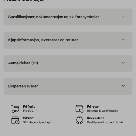
Spesifikasjoner, dokumentasjon og ev. faresymboler
Kjøpsinformasjon, leveranser og returer
Anmeldelser
(19)
Eksperten svarer
Fri frakt
Fri retur
Fra 599,–*
Returner til valgfri butikk
Sikkert
Klikk&Hent
365 dagers åpent kjøp
Bestill på nett og hent i butikk