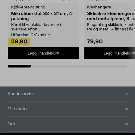
Kjøkkenrengjøring
Kleshengere
Mikrofiberklut 32 x 31 cm, 4-
Sklisikre kleshengere 
pakning
med metallpinne, 8-p
Kåret til «soleklar favoritt» i
Elegant og skikkelig kles
svenske Afton...
tre og metall – finnes i fle
Kleshe...
Utførelse:
Grå/beige
39,90
79,90
Legg i handlekurv
Legg i handlekurv
Bunntekst
Kundeservice
Min konto
Om