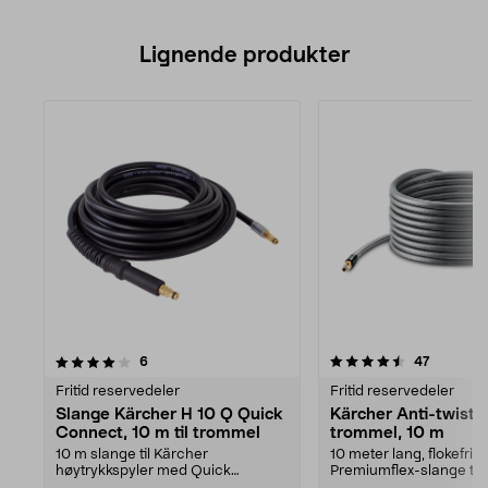
Lignende produkter
4.5av 5 stjerner
anmeldelser
anmeldel
6
47
Fritid reservedeler
Fritid reservedeler
Slange Kärcher H 10 Q Quick
Kärcher Anti-twist, s
Connect, 10 m til trommel
trommel, 10 m
10 m slange til Kärcher
10 meter lang, flokefri
høytrykkspyler med Quick
Premiumflex-slange til
Connect-hurtigkoblingssystem.
høytrykksspyler. For Qui