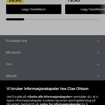
39,90
79,90
Legg i handlekurv
Legg i handlekurv
Bunntekst
Kundeservice
Min konto
Om
Aktuelt
Våre selskaper
Vi bruker informasjonskapsler hos Clas Ohlson
Ved å trykke på
«Godta alle informasjonskapsler»
samtykker du i at vi
Finn din butikk
lagrer informasjonskapsler (cookies) og annen sporingsteknologi på
din enhet i henhold til vår
policy for informasjonskapsler
for å