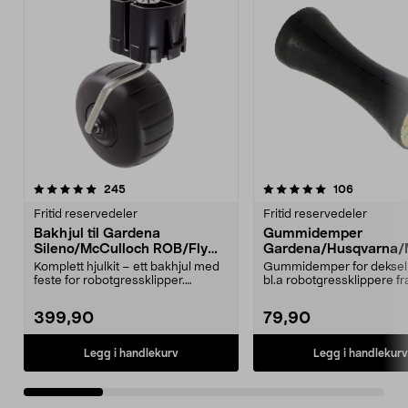
5.0 av 5 stjerner
anmeldelser
4.5 av 5 stjerner
anmeldels
245
106
Fritid reservedeler
Fritid reservedeler
Bakhjul til Gardena
Gummidemper
Sileno/McCulloch ROB/Flymo
Gardena/Husqvarna/
Easilife
ch/Flymo
Komplett hjulkit – ett bakhjul med
Gummidemper for deksel,
feste for robotgressklipper.
bl.a robotgressklippere fr
Bakhjul – reserv...
Gardena, Flymo og McC..
399,90
79,90
Legg i handlekurv
Legg i handlekurv