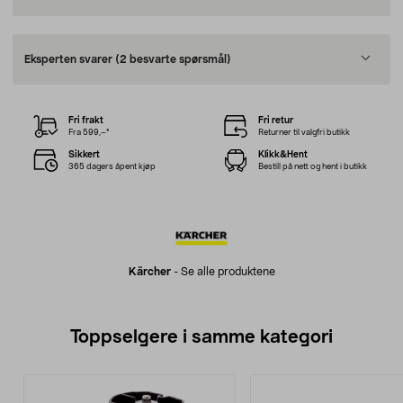
Eksperten svarer
(2 besvarte spørsmål)
Fri frakt
Fri retur
Fra 599,–*
Returner til valgfri butikk
Sikkert
Klikk&Hent
365 dagers åpent kjøp
Bestill på nett og hent i butikk
Kärcher
-
Se alle produktene
Toppselgere i samme kategori