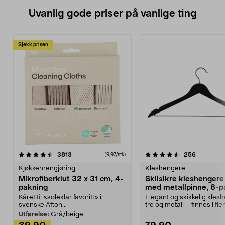
Uvanlig gode priser på vanlige ting
Sjekk prisen
4.5av 5 stjerner
anmeldelser
4.5av 5 stjerner
anmeldels
3813
256
(9,97/stk)
Kjøkkenrengjøring
Kleshengere
Mikrofiberklut 32 x 31 cm, 4-
Sklisikre kleshengere 
pakning
med metallpinne, 8-p
Kåret til «soleklar favoritt» i
Elegant og skikkelig kles
svenske Afton...
tre og metall – finnes i fle
Kleshe...
Utførelse:
Grå/beige