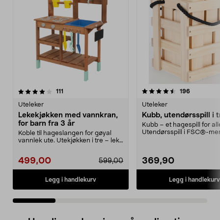
4.5 av 5 stjerner
anmeldelser
4.5 av 5 stjerner
anmeldels
111
196
Uteleker
Uteleker
Lekekjøkken med vannkran,
Kubb, utendørsspill i t
for barn fra 3 år
Kubb – et hagespill for all
Utendørsspill i FSC®-merk
Koble til hageslangen for gøyal
første lage...
vannlek ute. Utekjøkken i tre – lek
med vann, sa...
499,00
369,90
599,00
Legg i handlekurv
Legg i handlekurv