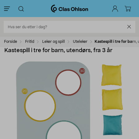
Forside
Fritid
Leker og spill
Uteleker
Kastespill i tre for barn,
Kastespill i tre for barn, utendørs, fra 3 år