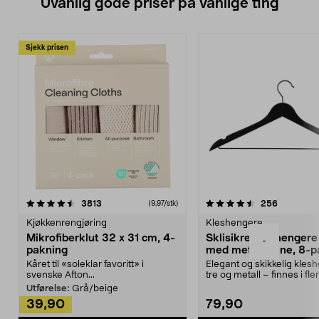
Uvanlig gode priser på vanlige ting
Sjekk prisen
4.5av 5 stjerner
anmeldelser
4.5av 5 stjerner
anmeldels
3813
256
(9,97/stk)
Kjøkkenrengjøring
Kleshengere
Mikrofiberklut 32 x 31 cm, 4-
Sklisikre kleshengere 
-
pakning
med metallpinne, 8-p
Kåret til «soleklar favoritt» i
Elegant og skikkelig kles
svenske Afton...
tre og metall – finnes i fle
Kleshe...
Utførelse:
Grå/beige
39,90
79,90