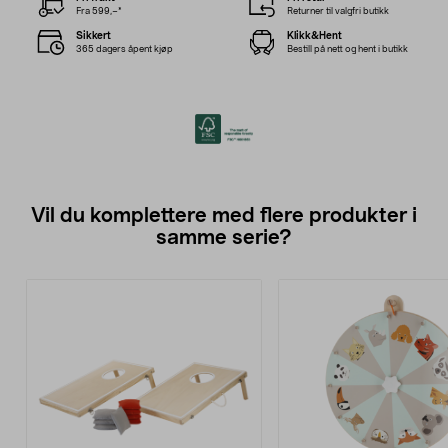
Fra 599,–*
Returner til valgfri butikk
Sikkert
Klikk&Hent
365 dagers åpent kjøp
Bestill på nett og hent i butikk
Vil du komplettere med flere produkter i
samme serie?