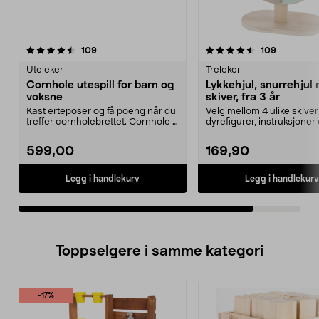
4.5av 5 stjerner
anmeldelser
anmeldels
109
109
Uteleker
Treleker
Cornhole utespill for barn og
Lykkehjul, snurrehjul
voksne
skiver, fra 3 år
Kast erteposer og få poeng når du
Velg mellom 4 ulike skiver 
treffer cornholebrettet. Cornhole –
dyrefigurer, instruksjoner 
et enkelt ...
din egen...
599,00
169,90
Legg i handlekurv
Legg i handlekurv
Toppselgere i samme kategori
-17%