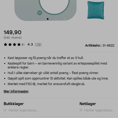
149,90
(inkl. moms)
4.3
(
76
)
Artikkelnr.:
31-6622
Kast tøyposer og få poeng når du treffer et av 3 hull.
Kastespill for barn – en barnevennlig variant av erteposespillet med
enklere regler.
Hull i ulike størrelser gir ulikt antall poeng – flest poeng vinner.
Gøyalt spill som oppmuntrer til aktivitet. Kan spilles både ute og inne.
Merket med FSC®, merket for ansvarsfullt skogbruk.
Mer informasjon
Butikklager
Nettlager
Henter lagerstatus...
Henter lagerstatus...