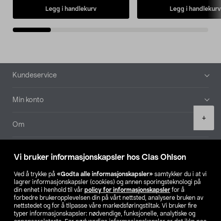
Legg i handlekurv
Legg i handlekurv
Bunntekst
Kundeservice
Min konto
Product
+
quantity
Om
Aktuelt
Vi bruker informasjonskapsler hos Clas Ohlson
Våre selskaper
Ved å trykke på
«Godta alle informasjonskapsler»
samtykker du i at vi
lagrer informasjonskapsler (cookies) og annen sporingsteknologi på
din enhet i henhold til vår
policy for informasjonskapsler
for å
Finn din butikk
forbedre brukeropplevelsen din på vårt nettsted, analysere bruken av
nettstedet og for å tilpasse våre markedsføringstiltak. Vi bruker fire
typer informasjonskapsler: nødvendige, funksjonelle, analytiske og