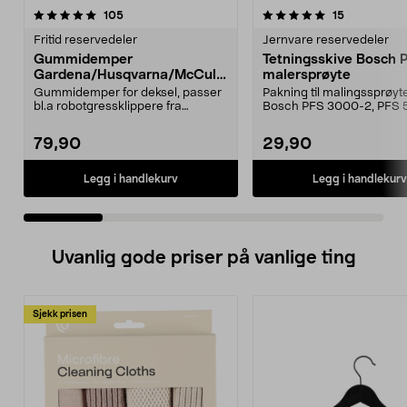
5.0 av 5 stjerner
anmeldelser
4.5 av 5 stjerner
anmeldelse
105
15
Fritid reservedeler
Jernvare reservedeler
Gummidemper
Tetningsskive Bosch 
Gardena/Husqvarna/McCullo
malersprøyte
ch/Flymo
Gummidemper for deksel, passer
Pakning til malingssprøyt
bl.a robotgressklippere fra
Bosch PFS 3000-2, PFS 
Gardena, Flymo og McC...
og PFS 7000.
79,90
29,90
Legg i handlekurv
Legg i handlekurv
Uvanlig gode priser på vanlige ting
Sjekk prisen