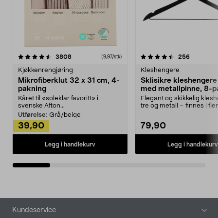
4.5av 5 stjerner
anmeldelser
4.5av 5 stjerner
anmeldels
3808
256
(9,97/stk)
Kjøkkenrengjøring
Kleshengere
Mikrofiberklut 32 x 31 cm, 4-
Sklisikre kleshengere 
pakning
med metallpinne, 8-p
Kåret til «soleklar favoritt» i
Elegant og skikkelig kles
svenske Afton...
tre og metall – finnes i fle
Kleshe...
Utførelse:
Grå/beige
39,90
79,90
Legg i handlekurv
Legg i handlekurv
Bunntekst
Kundeservice