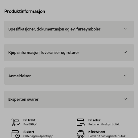
Produktinformasjon
Spesifikasjoner, dokumentasjon og ev. faresymboler
Kjøpsinformasjon, leveranser og returer
Anmeldelser
Eksperten svarer
Fri frakt
Fri retur
Fra 599,–*
Returner til valgfri butikk
Sikkert
Klikk&Hent
365 dagers åpent kjøp
Bestill på nett og hent i butikk