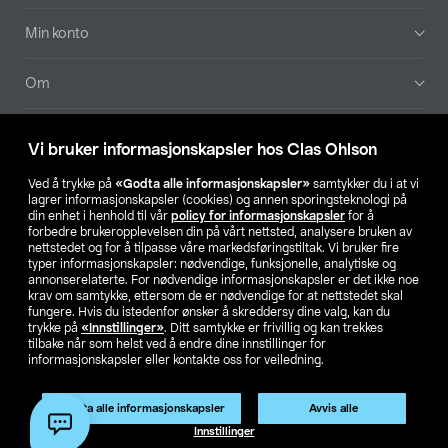
Min konto
Om
Aktuelt
Vi bruker informasjonskapsler hos Clas Ohlson
Våre selskaper
Ved å trykke på
«Godta alle informasjonskapsler»
samtykker du i at vi
lagrer informasjonskapsler (cookies) og annen sporingsteknologi på
din enhet i henhold til vår
policy for informasjonskapsler
for å
Finn din butikk
forbedre brukeropplevelsen din på vårt nettsted, analysere bruken av
nettstedet og for å tilpasse våre markedsføringstiltak. Vi bruker fire
typer informasjonskapsler: nødvendige, funksjonelle, analytiske og
annonserelaterte. For nødvendige informasjonskapsler er det ikke noe
SE
NO
FI
krav om samtykke, ettersom de er nødvendige for at nettstedet skal
fungere. Hvis du istedenfor ønsker å skreddersy dine valg, kan du
trykke på
«Innstillinger»
. Ditt samtykke er frivillig og kan trekkes
tilbake når som helst ved å endre dine innstillinger for
informasjonskapsler eller kontakte oss for veiledning.
Produktet har utgått
Godta alle informasjonskapsler
Avvis alle
Privacy statement
Medlemsvilkår
Kjøpsvilkår
For bedrifter
Artikkelnr.:
51-1688
Innstillinger
Endre til priser ekskl. moms