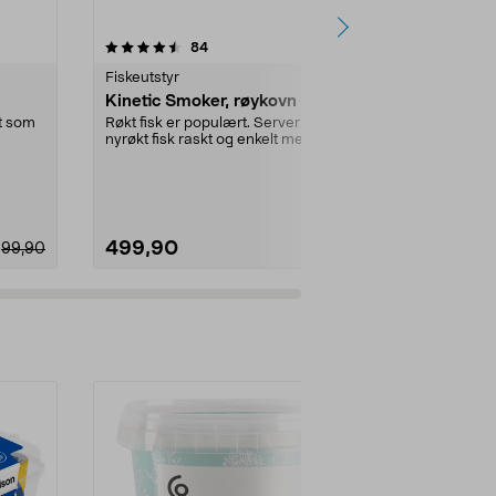
5.0 av 5 stjerner
anmeldelser
4.0
84
5
Fiskeutstyr
Fiskeutstyr
Kinetic Smoker, røykovn
Kinetic nyl
transparent
t som
Røkt fisk er populært. Server
nyrøkt fisk raskt og enkelt med
Slitesterk line
hjelp av en røykeo...
hobbyprosjekte
Dimensjon:
1
499,90
89,90
99,90