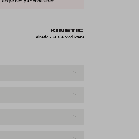
 lengre ned på denne siden.
Kinetic
-
Se alle produktene