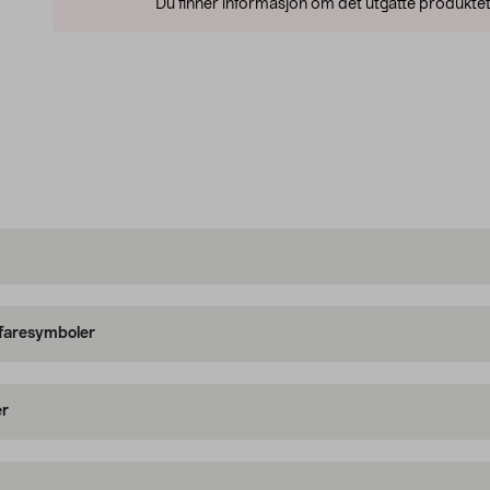
Du finner informasjon om det utgåtte produktet
 faresymboler
er