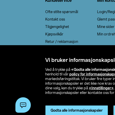
Kundeservice
Min kont
Ofte stilte spørsmål
Login/Regi
Kontakt oss
Glemt pas
Tilgjengelighet
Mine sider
Kjøpsvilkår
Min ordreh
Retur / reklamasjon
EE-avfall
Cookie policy
Vi bruker informasjonskapsl
Leveringsalternativ
Ved å trykke på
«Godta alle informasjons
henhold til vår
policy for informasjonskap
markedsføringstiltak. Vi bruker fire typer
informasjonskapsler er det ikke noe krav 
dine valg, kan du trykke på
«Innstillinger»
informasjonskapsler eller kontakte oss for 
© 2026 Clas Oh
Godta alle informasjonskapsler