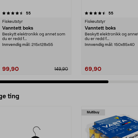
4.5 av 5 stjerner
anmeldelser
4.5 av 5 stjerner
anmeldelser
55
55
Fiskeutstyr
Fiskeutstyr
Vanntett boks
Vanntett boks
Beskytt elektronikk og annet som
Beskytt elektronikk og anne
du er redd f...
du er redd f...
Innvendig mål:
215x128x55
Innvendig mål:
150x85x40
99,90
69,90
149,90
ge ting
Multibuy