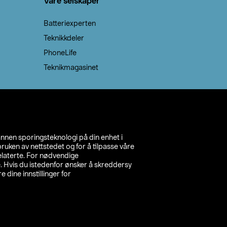
Våre selskaper
Batteriexperten
Teknikkdeler
PhoneLife
Teknikmagasinet
annen sporingsteknologi på din enhet i
ruken av nettstedet og for å tilpasse våre
relaterte. For nødvendige
. Hvis du istedenfor ønsker å skreddersy
e dine innstillinger for
inn din butikk