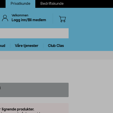
Privatkunde
Bedriftskunde
Velkommen
Logg inn/Bli medlem
bud
Våre tjenester
Club Clas
t
er
lignende produkter.