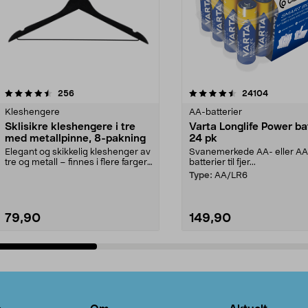
4.5av 5 stjerner
anmeldelser
4.5av 5 stjerner
anmeldels
256
24104
Kleshengere
AA-batterier
Sklisikre kleshengere i tre
Varta Longlife Power ba
med metallpinne, 8-pakning
24 pk
Elegant og skikkelig kleshenger av
Svanemerkede AA- eller A
tre og metall – finnes i flere farger.
batterier til fjer...
Kleshe...
Type:
AA/LR6
79,90
149,90
Legg i handlekurv
Legg i handlekurv