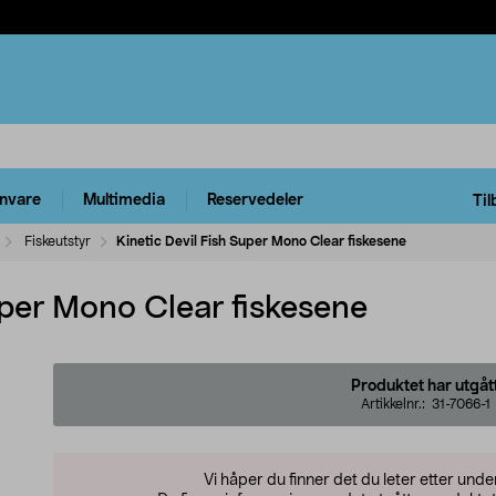
rnvare
Multimedia
Reservedeler
Til
Fiskeutstyr
Kinetic Devil Fish Super Mono Clear fiskesene
uper Mono Clear fiskesene
Produktet har utgåt
Artikkelnr.:
31-7066-1
Vi håper du finner det du leter etter und