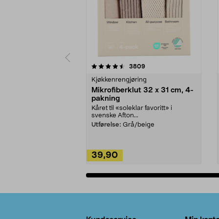
5av 5 stjerner
4.5av 5 stjerner
anmeldelser
3809
Kjøkkenrengjøring
Mikrofiberklut 32 x 31 cm, 4-
pakning
Kåret til «soleklar favoritt» i
svenske Afton...
Utførelse:
Grå/beige
39,90
Legg i handlekurv
Bunntekst