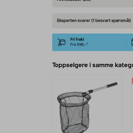
Eksperten svarer
(1 besvart spørsmål)
Fri frakt
Fra 599,–*
Toppselgere i samme katego