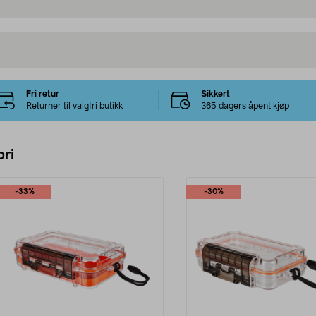
Fri retur
Sikkert
Returner til valgfri butikk
365 dagers åpent kjøp
ri
-33%
-30%