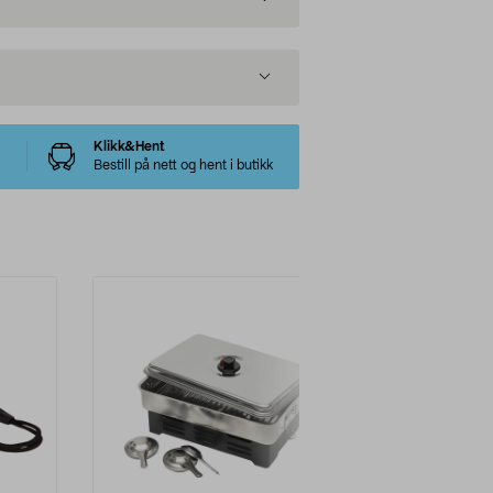
Klikk&Hent
Bestill på nett og hent i butikk