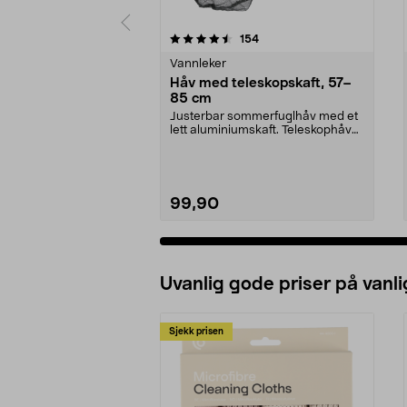
5 av 5 stjerner
4.5 av 5 stjerner
anmeldelser
154
Vannleker
Håv med teleskopskaft, 57–
85 cm
Justerbar sommerfuglhåv med et
lett aluminiumskaft. Teleskophåv
med lang rekkevi...
99,90
Uvanlig gode priser på vanli
Sjekk prisen