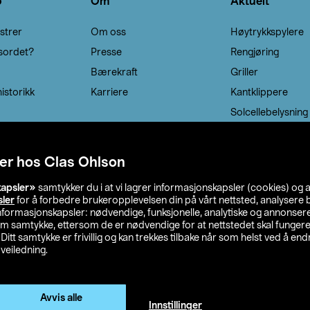
o
Om
Aktuelt
strer
Om oss
Høytrykkspylere
sordet?
Presse
Rengjøring
Bærekraft
Griller
istorikk
Karriere
Kantklippere
Solcellebelysning
er hos Clas Ohlson
kapsler»
samtykker du i at vi lagrer informasjonskapsler (cookies) og 
sler
for å forbedre brukeropplevelsen din på vårt nettsted, analysere b
 informasjonskapsler: nødvendige, funksjonelle, analytiske og annonse
om samtykke, ettersom de er nødvendige for at nettstedet skal fungere
. Ditt samtykke er frivillig og kan trekkes tilbake når som helst ved å endr
veiledning.
lson
Privacy statement
Medlemsvilkår
Kjøpsvilkår
F
Endre til priser ekskl. moms
Avvis alle
Innstillinger