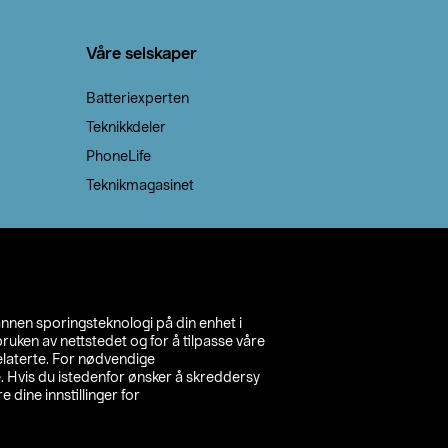
Våre selskaper
Batteriexperten
Teknikkdeler
PhoneLife
Teknikmagasinet
annen sporingsteknologi på din enhet i
ruken av nettstedet og for å tilpasse våre
relaterte. For nødvendige
. Hvis du istedenfor ønsker å skreddersy
e dine innstillinger for
inn din butikk