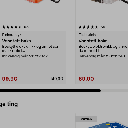
4.5 av 5 stjerner
anmeldelser
4.5 av 5 stjerner
anmeldelser
55
55
Fiskeutstyr
Fiskeutstyr
Vanntett boks
Vanntett boks
Beskytt elektronikk og annet som
Beskytt elektronikk og anne
du er redd f...
du er redd f...
Innvendig mål:
215x128x55
Innvendig mål:
150x85x40
99,90
69,90
149,90
ge ting
Multibuy