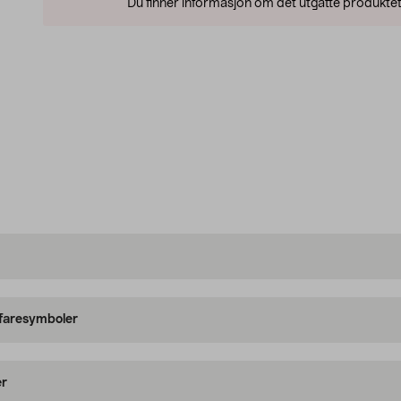
Du finner informasjon om det utgåtte produktet
 faresymboler
er