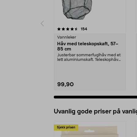
5 av 5 stjerner
4.5 av 5 stjerner
anmeldelser
154
Vannleker
Håv med teleskopskaft, 57–
85 cm
Justerbar sommerfuglhåv med et
lett aluminiumskaft. Teleskophåv
med lang rekkevi...
99,90
Uvanlig gode priser på vanli
Sjekk prisen