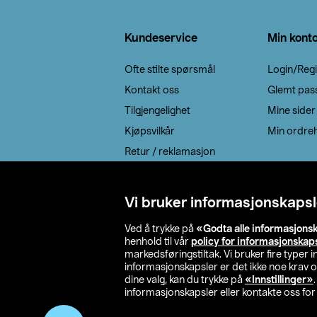
Bunntekst
Kundeservice
Min kont
Ofte stilte spørsmål
Login/Regi
Kontakt oss
Glemt pas
Tilgjengelighet
Mine sider
Kjøpsvilkår
Min ordreh
Retur / reklamasjon
EE-avfall
Cookie policy
Vi bruker informasjonskapsl
Leveringsalternativ
Ved å trykke på
«Godta alle informasjons
henhold til vår
policy for informasjonskap
markedsføringstiltak. Vi bruker fire typer
informasjonskapsler er det ikke noe krav 
dine valg, kan du trykke på
«Innstillinger»
informasjonskapsler eller kontakte oss for 
© 2026 Clas Oh