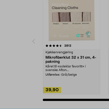
5av 5 stjerner
4.5av 5 stjerner
anmeldelser
3813
Kjøkkenrengjøring
Mikrofiberklut 32 x 31 cm, 4-
pakning
Kåret til «soleklar favoritt» i
svenske Afton...
Utførelse:
Grå/beige
39,90
Legg i handlekurv