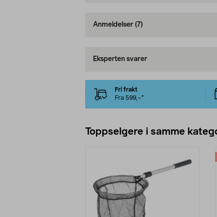
Anmeldelser
(7)
Eksperten svarer
Fri frakt
Fra 599,–*
Toppselgere i samme katego