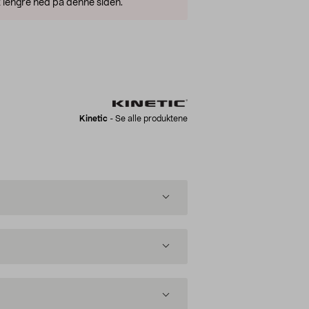
 lengre ned på denne siden.
Kinetic
-
Se alle produktene