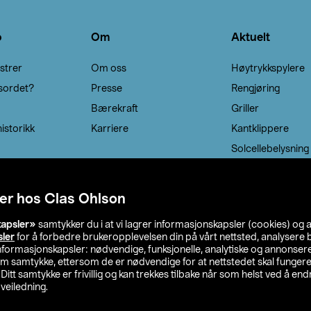
o
Om
Aktuelt
strer
Om oss
Høytrykkspylere
sordet?
Presse
Rengjøring
Bærekraft
Griller
istorikk
Karriere
Kantklippere
Solcellebelysning
er hos Clas Ohlson
kapsler»
samtykker du i at vi lagrer informasjonskapsler (cookies) og 
sler
for å forbedre brukeropplevelsen din på vårt nettsted, analysere b
 informasjonskapsler: nødvendige, funksjonelle, analytiske og annonse
om samtykke, ettersom de er nødvendige for at nettstedet skal fungere
. Ditt samtykke er frivillig og kan trekkes tilbake når som helst ved å endr
veiledning.
lson
Privacy statement
Medlemsvilkår
Kjøpsvilkår
F