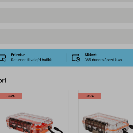
Fri retur
Sikkert
Returner til valgfri butikk
365 dagers åpent kjøp
ri
-33%
-30%