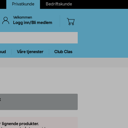
Privatkunde
Bedriftskunde
Velkommen
Logg inn/Bli medlem
bud
Våre tjenester
Club Clas
t
er
lignende produkter.