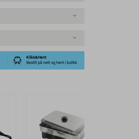
Klikk&Hent
Bestill på nett og hent i butikk