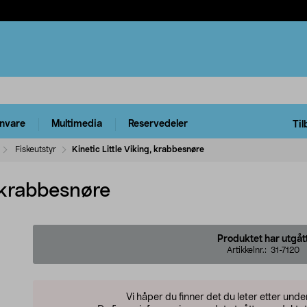
rnvare
Multimedia
Reservedeler
Til
Fiskeutstyr
Kinetic Little Viking, krabbesnøre
, krabbesnøre
Produktet har utgåt
Artikkelnr.:
31-7120
Vi håper du finner det du leter etter und