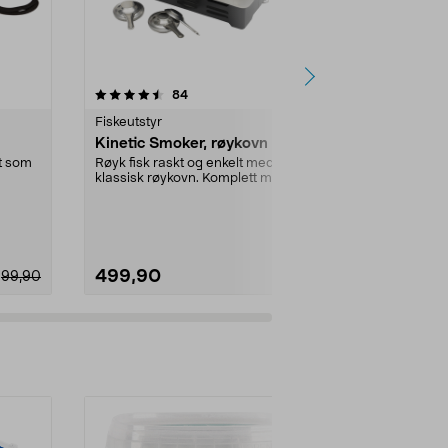
5.0 av 5 stjerner
anmeldelser
4.0
84
5
Fiskeutstyr
Fiskeutstyr
Kinetic Smoker, røykovn
Kinetic nyl
transparent
t som
Røyk fisk raskt og enkelt med en
klassisk røykovn. Komplett med to
Slitesterk line
brennere. Rus...
hobbyprosjekte
Dimensjon:
1
499,90
89,90
99,90