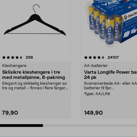
4.5av 5 stjerner
anmeldelser
4.5av 5 stjerner
anmeldels
256
24107
Kleshengere
AA-batterier
Sklisikre kleshengere i tre
Varta Longlife Power ba
med metallpinne, 8-pakning
24 pk
Elegant og skikkelig kleshenger av
Svanemerkede AA- eller A
tre og metall – finnes i flere farger.
batterier til fjer...
Kleshe...
Type:
AA/LR6
79,90
149,90
Legg i handlekurv
Legg i handlekurv