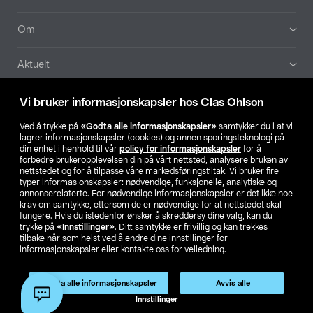
Om
Aktuelt
Våre selskaper
Vi bruker informasjonskapsler hos Clas Ohlson
Ved å trykke på
«Godta alle informasjonskapsler»
samtykker du i at vi
Finn din butikk
lagrer informasjonskapsler (cookies) og annen sporingsteknologi på
din enhet i henhold til vår
policy for informasjonskapsler
for å
forbedre brukeropplevelsen din på vårt nettsted, analysere bruken av
SE
NO
FI
nettstedet og for å tilpasse våre markedsføringstiltak. Vi bruker fire
typer informasjonskapsler: nødvendige, funksjonelle, analytiske og
annonserelaterte. For nødvendige informasjonskapsler er det ikke noe
krav om samtykke, ettersom de er nødvendige for at nettstedet skal
fungere. Hvis du istedenfor ønsker å skreddersy dine valg, kan du
trykke på
«Innstillinger»
. Ditt samtykke er frivillig og kan trekkes
tilbake når som helst ved å endre dine innstillinger for
informasjonskapsler eller kontakte oss for veiledning.
Privacy statement
Medlemsvilkår
Kjøpsvilkår
For bedrifter
Endre til priser ekskl. moms
Produktet har utgått
Godta alle informasjonskapsler
Avvis alle
Artikkelnr.:
31-6022-2
Innstillinger