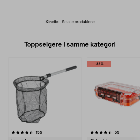
Kinetic
-
Se alle produktene
Toppselgere i samme kategori
-33%
4.5 av 5 stjerner
anmeldelser
4.5 av 5 stjerner
anmeldelse
155
55