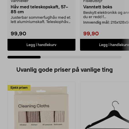
Vannleker
Fiskeutstyr
Håv med teleskopskaft, 57–
Vanntett boks
85 cm
Beskytt elektronikk og a
du er redd f...
Justerbar sommerfuglhåv med et
lett aluminiumskaft. Teleskophåv
Innvendig mål:
215x128x5
med lang rekkevi...
99,90
99,90
Legg i handlekurv
Legg i handlekurv
Uvanlig gode priser på vanlige ting
Sjekk prisen