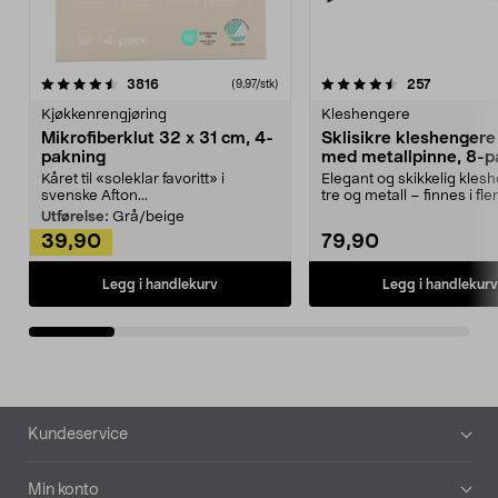
4.5av 5 stjerner
anmeldelser
4.5av 5 stjerner
anmeldels
3816
257
(9,97/stk)
Kjøkkenrengjøring
Kleshengere
Mikrofiberklut 32 x 31 cm, 4-
Sklisikre kleshengere 
pakning
med metallpinne, 8-p
Kåret til «soleklar favoritt» i
Elegant og skikkelig kles
svenske Afton...
tre og metall – finnes i fle
Kleshe...
Utførelse:
Grå/beige
39,90
79,90
Legg i handlekurv
Legg i handlekurv
Bunntekst
Kundeservice
Min konto