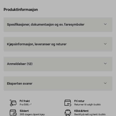
Produktinformasjon
Spesifikasjoner, dokumentasjon og ev. faresymboler
Kjøpsinformasjon, leveranser og returer
Anmeldelser
(12)
Eksperten svarer
Fri frakt
Fri retur
Fra 599,–*
Returner til valgfri butikk
Sikkert
Klikk&Hent
365 dagers åpent kjøp
Bestill på nett og hent i butikk