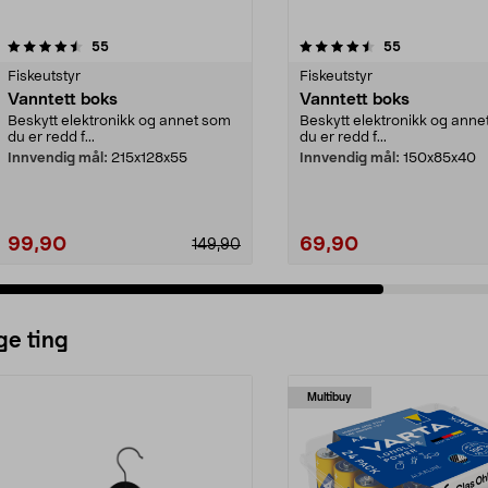
4.5 av 5 stjerner
anmeldelser
4.5 av 5 stjerner
anmeldelser
55
55
Fiskeutstyr
Fiskeutstyr
Vanntett boks
Vanntett boks
Beskytt elektronikk og annet som
Beskytt elektronikk og anne
du er redd f...
du er redd f...
Innvendig mål:
215x128x55
Innvendig mål:
150x85x40
99,90
69,90
149,90
ge ting
Multibuy