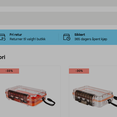
Fri retur
Sikkert
Returner til valgfri butikk
365 dagers åpent kjøp
ri
-33%
-30%