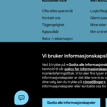
Kundeservice
Min kont
Ofte stilte spørsmål
Login/Regi
Kontakt oss
Glemt pas
Tilgjengelighet
Mine sider
Kjøpsvilkår
Min ordreh
Retur / reklamasjon
EE-avfall
Cookie policy
Vi bruker informasjonskapsl
Leveringsalternativ
Ved å trykke på
«Godta alle informasjons
henhold til vår
policy for informasjonskap
markedsføringstiltak. Vi bruker fire typer
informasjonskapsler er det ikke noe krav 
dine valg, kan du trykke på
«Innstillinger»
informasjonskapsler eller kontakte oss for 
© 2026 Clas Oh
Godta alle informasjonskapsler