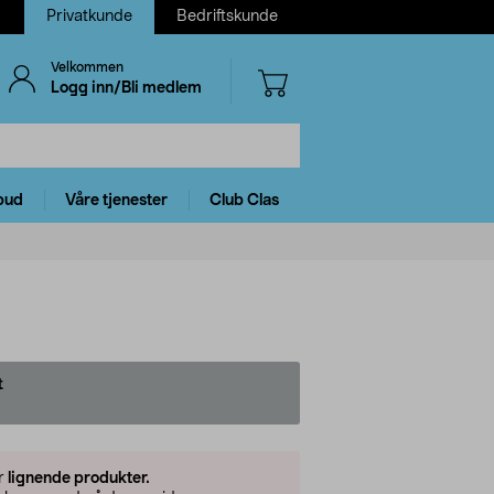
Privatkunde
Bedriftskunde
Velkommen
Logg inn/Bli medlem
bud
Våre tjenester
Club Clas
t
er
lignende produkter.