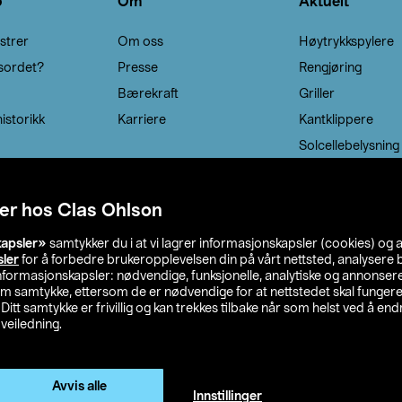
o
Om
Aktuelt
strer
Om oss
Høytrykkspylere
sordet?
Presse
Rengjøring
Bærekraft
Griller
istorikk
Karriere
Kantklippere
Solcellebelysning
er hos Clas Ohlson
kapsler»
samtykker du i at vi lagrer informasjonskapsler (cookies) og 
sler
for å forbedre brukeropplevelsen din på vårt nettsted, analysere b
 informasjonskapsler: nødvendige, funksjonelle, analytiske og annonse
om samtykke, ettersom de er nødvendige for at nettstedet skal fungere
. Ditt samtykke er frivillig og kan trekkes tilbake når som helst ved å endr
veiledning.
lson
Privacy statement
Medlemsvilkår
Kjøpsvilkår
F
Endre til priser ekskl. moms
Avvis alle
Innstillinger