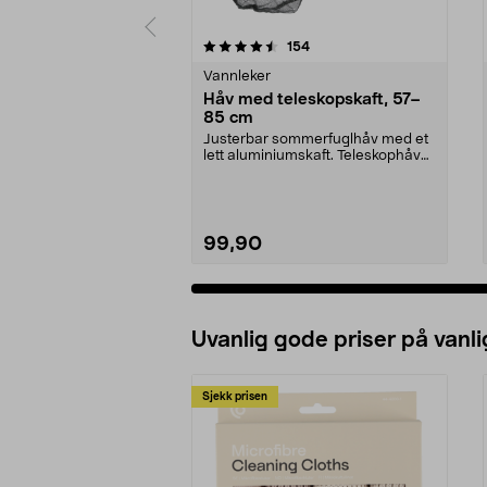
5 av 5 stjerner
4.5 av 5 stjerner
anmeldelser
154
Vannleker
Håv med teleskopskaft, 57–
85 cm
Justerbar sommerfuglhåv med et
lett aluminiumskaft. Teleskophåv
med lang rekkevi...
99,90
Uvanlig gode priser på vanli
Sjekk prisen