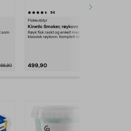
5.0 av 5 stjerner
anmeldelser
4.0
84
5
Fiskeutstyr
Fiskeutstyr
Kinetic Smoker, røykovn
Kinetic nyl
transparent
t som
Røyk fisk raskt og enkelt med en
klassisk røykovn. Komplett med to
Slitesterk line
brennere. Rus...
hobbyprosjekte
Dimensjon:
1
499,90
89,90
99,90