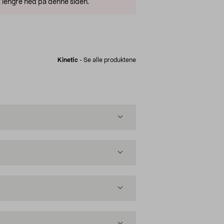
 lengre ned på denne siden.
Kinetic
-
Se alle produktene