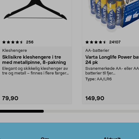
4.5av 5 stjerner
anmeldelser
4.5av 5 stjerner
anmeldels
256
24107
Kleshengere
AA-batterier
Sklisikre kleshengere i tre
Varta Longlife Power ba
med metallpinne, 8-pakning
24 pk
Elegant og skikkelig kleshenger av
Svanemerkede AA- eller A
tre og metall – finnes i flere farger.
batterier til fjer...
Kleshe...
Type:
AA/LR6
79,90
149,90
Legg i handlekurv
Legg i handlekurv