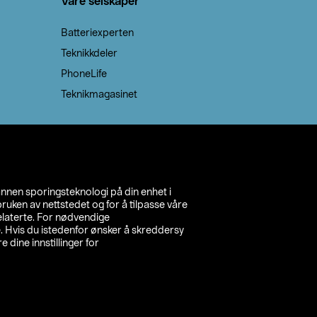
Våre selskaper
Batteriexperten
Teknikkdeler
PhoneLife
Teknikmagasinet
annen sporingsteknologi på din enhet i
ruken av nettstedet og for å tilpasse våre
relaterte. For nødvendige
. Hvis du istedenfor ønsker å skreddersy
e dine innstillinger for
inn din butikk