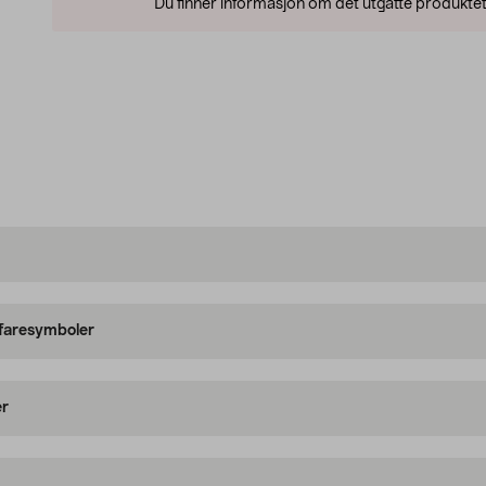
Du finner informasjon om det utgåtte produktet
 faresymboler
er