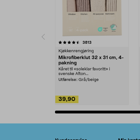
5av 5 stjerner
4.5av 5 stjerner
anmeldelser
3813
Kjøkkenrengjøring
Mikrofiberklut 32 x 31 cm, 4-
pakning
Kåret til «soleklar favoritt» i
svenske Afton...
Utførelse:
Grå/beige
39,90
Legg i handlekurv
Bunntekst