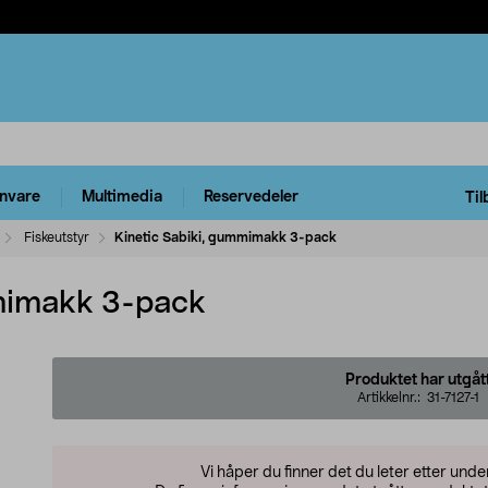
rnvare
Multimedia
Reservedeler
Til
Fiskeutstyr
Kinetic Sabiki, gummimakk 3-pack
mmimakk 3-pack
Produktet har utgåt
Artikkelnr.:
31-7127-1
Vi håper du finner det du leter etter und