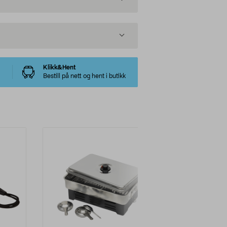
Klikk&Hent
Bestill på nett og hent i butikk