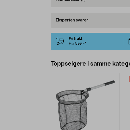
Eksperten svarer
Fri frakt
Fra 599,–*
Toppselgere i samme katego