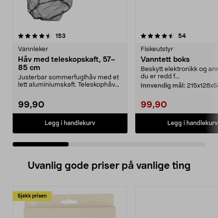
4.5 av 5 stjerner
anmeldelser
4.5 av 5 stjerner
anmeldelse
153
54
Vannleker
Fiskeutstyr
Håv med teleskopskaft, 57–
Vanntett boks
85 cm
Beskytt elektronikk og a
du er redd f...
Justerbar sommerfuglhåv med et
lett aluminiumskaft. Teleskophåv
Innvendig mål:
215x128x5
med lang rekkevi...
99,90
99,90
Legg i handlekurv
Legg i handlekurv
Uvanlig gode priser på vanlige ting
Sjekk prisen