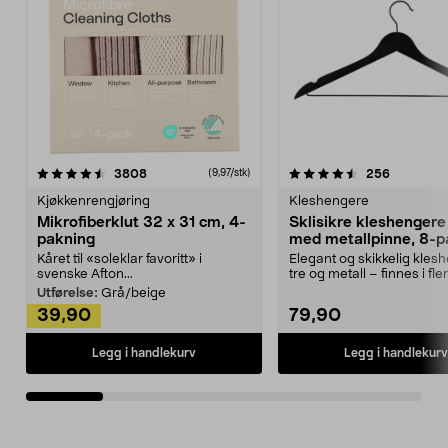
4.5av 5 stjerner
anmeldelser
4.5av 5 stjerner
anmeldels
3808
256
(9,97/stk)
Kjøkkenrengjøring
Kleshengere
Mikrofiberklut 32 x 31 cm, 4-
Sklisikre kleshengere 
pakning
med metallpinne, 8-p
Kåret til «soleklar favoritt» i
Elegant og skikkelig kles
svenske Afton...
tre og metall – finnes i fle
Kleshe...
Utførelse:
Grå/beige
39,90
79,90
Legg i handlekurv
Legg i handlekurv