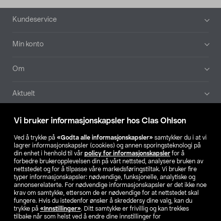
Bunntekst
Kundeservice
Min konto
Om
Aktuelt
Våre selskaper
Vi bruker informasjonskapsler hos Clas Ohlson
Ved å trykke på
«Godta alle informasjonskapsler»
samtykker du i at vi
Finn din butikk
lagrer informasjonskapsler (cookies) og annen sporingsteknologi på
din enhet i henhold til vår
policy for informasjonskapsler
for å
forbedre brukeropplevelsen din på vårt nettsted, analysere bruken av
SE
NO
FI
nettstedet og for å tilpasse våre markedsføringstiltak. Vi bruker fire
typer informasjonskapsler: nødvendige, funksjonelle, analytiske og
annonserelaterte. For nødvendige informasjonskapsler er det ikke noe
krav om samtykke, ettersom de er nødvendige for at nettstedet skal
fungere. Hvis du istedenfor ønsker å skreddersy dine valg, kan du
trykke på
«Innstillinger»
. Ditt samtykke er frivillig og kan trekkes
tilbake når som helst ved å endre dine innstillinger for