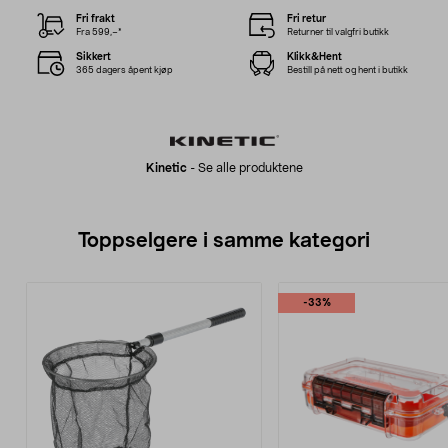
Fri frakt
Fri retur
Fra 599,–*
Returner til valgfri butikk
Sikkert
Klikk&Hent
365 dagers åpent kjøp
Bestill på nett og hent i butikk
Kinetic
-
Se alle produktene
Toppselgere i samme kategori
-33%