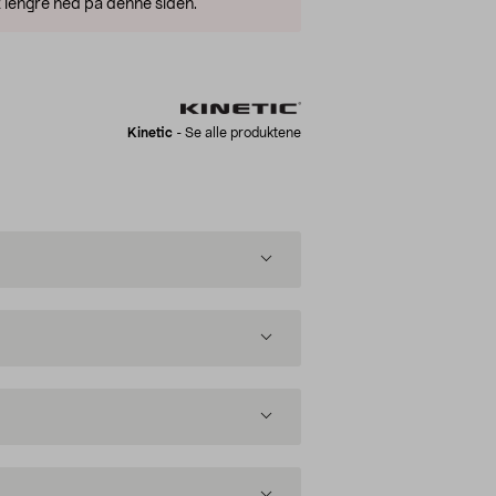
 lengre ned på denne siden.
Kinetic
-
Se alle produktene