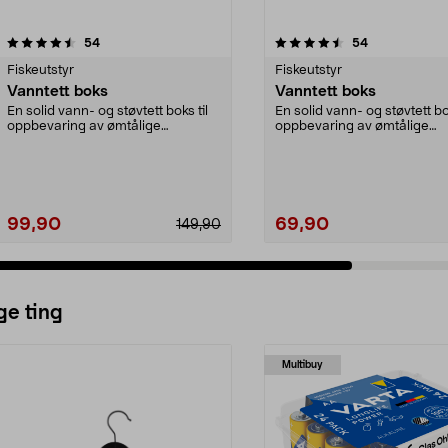
4.5 av 5 stjerner
anmeldelser
4.5 av 5 stjerner
anmeldelser
54
54
Fiskeutstyr
Fiskeutstyr
Vanntett boks
Vanntett boks
En solid vann- og støvtett boks til
En solid vann- og støvtett bok
oppbevaring av ømtålige
oppbevaring av ømtålige
gjenstander. Perfekt...
gjenstander. Perfekt...
99,90
69,90
149,90
ge ting
Multibuy