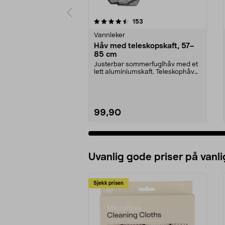
5 av 5 stjerner
4.5 av 5 stjerner
anmeldelser
153
Vannleker
Håv med teleskopskaft, 57–
85 cm
Justerbar sommerfuglhåv med et
lett aluminiumskaft. Teleskophåv
med lang rekkevi...
99,90
Uvanlig gode priser på vanli
Sjekk prisen