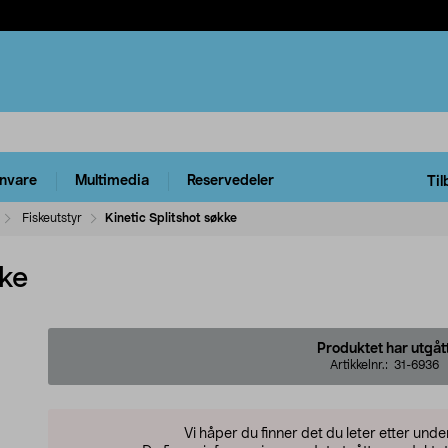
rnvare
Multimedia
Reservedeler
Til
Fiskeutstyr
Kinetic Splitshot søkke
kke
Produktet har utgåt
Artikkelnr.:
31-6936
Vi håper du finner det du leter etter und