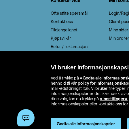
Kundeservice
Min kont
Ofte stilte spørsmål
Login/Regi
Kontakt oss
Glemt pas
Tilgjengelighet
Mine sider
Kjøpsvilkår
Min ordreh
Retur / reklamasjon
EE-avfall
Cookie policy
Vi bruker informasjonskapsl
Leveringsalternativ
Ved å trykke på
«Godta alle informasjons
henhold til vår
policy for informasjonskap
markedsføringstiltak. Vi bruker fire typer
informasjonskapsler er det ikke noe krav 
dine valg, kan du trykke på
«Innstillinger»
informasjonskapsler eller kontakte oss for 
© 2026 Clas Oh
Godta alle informasjonskapsler