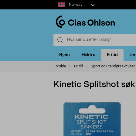
Select
Norway
market
Hjem
Elektro
Fritid
Je
Forside
Fritid
Sport og utendørsaktivitet
Kinetic Splitshot sø