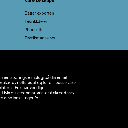
Våre selskaper
Batteriexperten
Teknikkdeler
PhoneLife
Teknikmagasinet
annen sporingsteknologi på din enhet i
ruken av nettstedet og for å tilpasse våre
relaterte. For nødvendige
. Hvis du istedenfor ønsker å skreddersy
e dine innstillinger for
inn din butikk