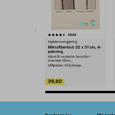
5av 5 stjerner
4.5av 5 stjerner
anmeldelser
3808
Kjøkkenrengjøring
Mikrofiberklut 32 x 31 cm, 4-
pakning
Kåret til «soleklar favoritt» i
svenske Afton...
Utførelse:
Grå/beige
39,90
Legg i handlekurv
Bunntekst