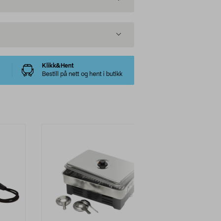
Klikk&Hent
Bestill på nett og hent i butikk