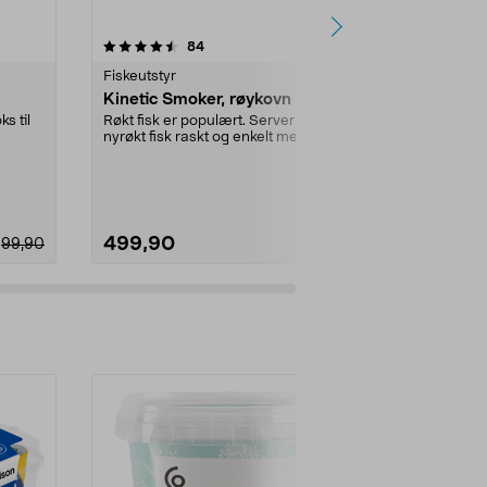
5.0 av 5 stjerner
anmeldelser
4.0
84
5
Fiskeutstyr
Fiskeutstyr
Kinetic Smoker, røykovn
Kinetic nyl
transparent
s til
Røkt fisk er populært. Server
nyrøkt fisk raskt og enkelt med
Slitesterk line
hjelp av en røykeo...
hobbyprosjekte
Dimensjon:
1
499,90
89,90
99,90