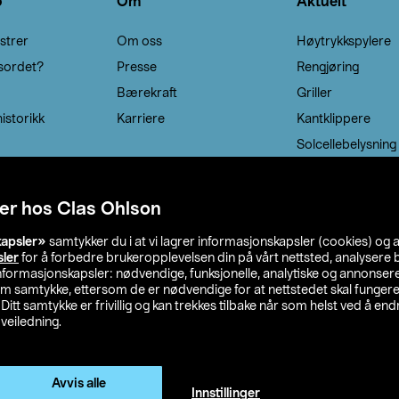
o
Om
Aktuelt
strer
Om oss
Høytrykkspylere
sordet?
Presse
Rengjøring
Bærekraft
Griller
istorikk
Karriere
Kantklippere
Solcellebelysning
er hos Clas Ohlson
kapsler»
samtykker du i at vi lagrer informasjonskapsler (cookies) og 
sler
for å forbedre brukeropplevelsen din på vårt nettsted, analysere b
 informasjonskapsler: nødvendige, funksjonelle, analytiske og annonse
om samtykke, ettersom de er nødvendige for at nettstedet skal fungere
. Ditt samtykke er frivillig og kan trekkes tilbake når som helst ved å endr
veiledning.
lson
Privacy statement
Medlemsvilkår
Kjøpsvilkår
F
Endre til priser ekskl. moms
Avvis alle
Innstillinger