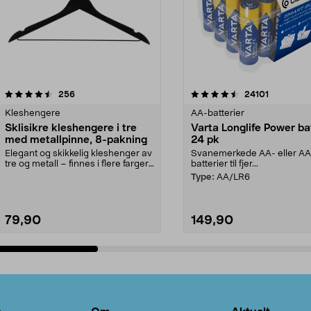
4.5av 5 stjerner
anmeldelser
4.5av 5 stjerner
anmeldels
256
24101
Kleshengere
AA-batterier
Sklisikre kleshengere i tre
Varta Longlife Power ba
med metallpinne, 8-pakning
24 pk
Elegant og skikkelig kleshenger av
Svanemerkede AA- eller A
tre og metall – finnes i flere farger.
batterier til fjer...
Kleshe...
Type:
AA/LR6
79,90
149,90
Legg i handlekurv
Legg i handlekurv