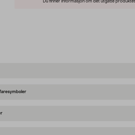
Du finner informasjon om det utgåtte produktet
 faresymboler
er