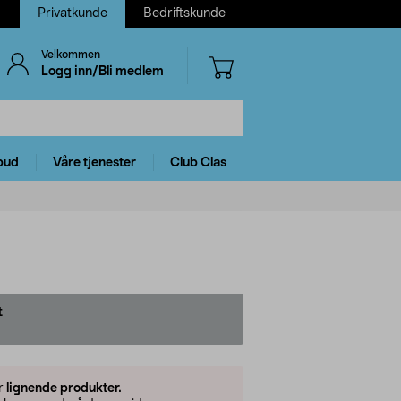
Privatkunde
Bedriftskunde
Velkommen
Logg inn/Bli medlem
bud
Våre tjenester
Club Clas
t
er
lignende produkter.