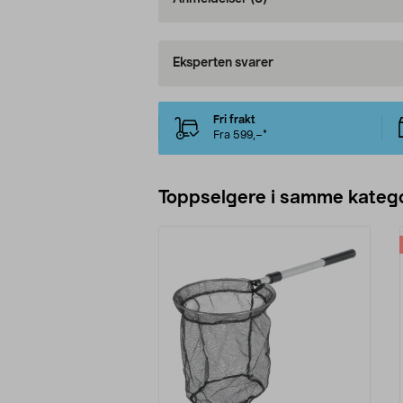
Eksperten svarer
Fri frakt
Fra 599,–*
Toppselgere i samme katego