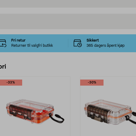
Fri retur
Sikkert
Returner til valgfri butikk
365 dagers åpent kjøp
ri
-33%
-30%